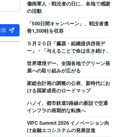
傷病軍人・戦没者の日に、各地で感謝
の活動
「500日間キャンペーン」、戦没者遺
送信
骨1,300柱を収容
５月２０日「臓器・組織提供啓発デ
ー」・「与えることで命は生き続け
る」
世界環境デー、全国各地でグリーン発
展への取り組みが広がる
家総合計画の調整の公表、新時代にお
ける国家成長のロードマップ
ハノイ、都市鉄道5路線の新設で交通
インフラの画期的な転換へ
VIPC Summit 2026 イノベーション向
け金融エコシステムの発展促進