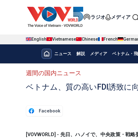
Nhảy đến nội dung
Đa phương t
ラジオ
メディア
English
Vietnamese
Chinese
French
Germa
Menu trang chủ tiếng nhật
ニュース
解説
メディア
ベトナム・飛
menu phụ tiếng Nhật
週間の国内ニュース
ベトナム、質の高いFDI誘致に
Facebook
[VOVWORLD] - 先日、ハノイで、中央政