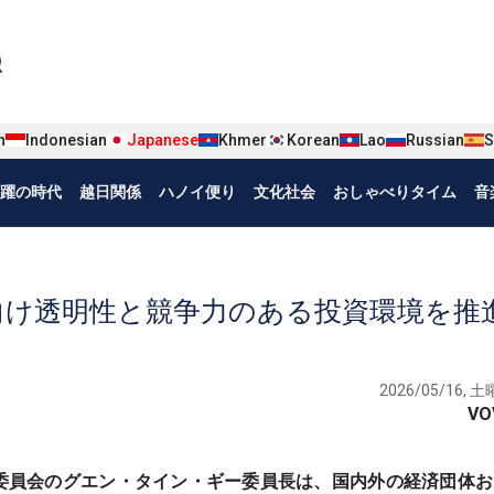
iện tiếng Nhật
n
Indonesian
Japanese
Khmer
Korean
Lao
Russian
S
躍の時代
越日関係
ハノイ便り
文化社会
おしゃべりタイム
音
向け透明性と競争力のある投資環境を推
2026/05/16, 土曜
VO
策・戦略委員会のグエン・タイン・ギー委員長は、国内外の経済団体