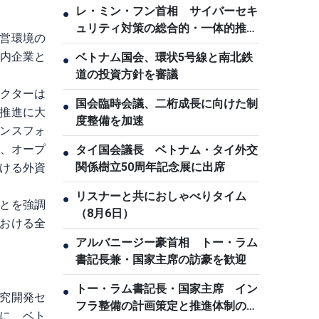
レ・ミン・フン首相 サイバーセキ
●
ュリティ対策の総合的・一体的推進
営環境の
を指示
国内企業と
ベトナム国会、環状5号線と南北鉄
●
道の投資方針を審議
。
セクターは
国会臨時会議、二桁成長に向けた制
●
推進に大
度整備を加速
ンスフォ
済、オープ
タイ国会議長 ベトナム・タイ外交
●
関係樹立50周年記念展に出席
ける外資
リスナーと共におしゃべりタイム
●
とを強調
（8月6日）
おける全
アルバニージー豪首相 トー・ラム
●
書記長兼・国家主席の訪豪を歓迎
トー・ラム書記長・国家主席 イン
●
究開発セ
フラ整備の計画策定と推進体制の刷
に、ベト