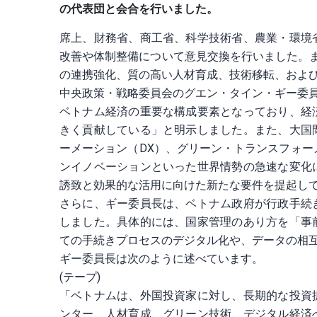
の代表団と会合を行いました。
席上、財務省、商工省、科学技術省、農業・環境
改善や体制整備について意見交換を行いました。ま
の連携強化、質の高い人材育成、技術移転、およ
中央政策・戦略委員会のグエン・タイン・ギー委員
ベトナム経済の重要な構成要素となっており、経
きく貢献している」と明示しました。また、大国
ーメーション（DX）、グリーン・トランスフォー
ンイノベーションといった世界情勢の急速な変化
誘致と効果的な活用に向けた新たな要件を提起し
さらに、ギー委員長は、ベトナム政府が行政手続
しました。具体的には、国家管理のあり方を「事
ての手続きプロセスのデジタル化や、データの相
ギー委員長は次のように述べています。
(テープ)
「ベトナムは、外国投資家に対し、長期的な投資
ンター、人材育成、グリーン技術、デジタル経済