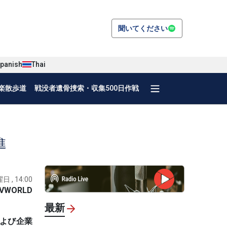
聞いてください
panish
Thai
楽散歩道
戦没者遺骨捜索・収集500日作戦
進
日 , 14:00
VWORLD
最新
および企業