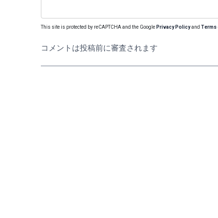
This site is protected by reCAPTCHA and the Google
Privacy Policy
and
Terms 
コメントは投稿前に審査されます