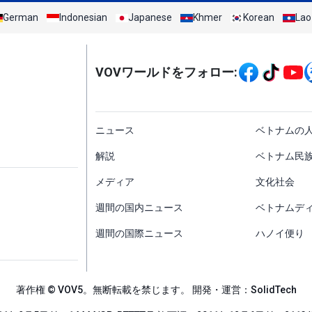
German
Indonesian
Japanese
Khmer
Korean
Lao
Mạng xã hội
VOVワールドをフォロー:
menu footer tiếng Nh
ニュース
ベトナムの
解説
ベトナム民
メディア
文化社会
週間の国内ニュース
ベトナムデ
週間の国際ニュース
ハノイ便り
著作権 © VOV5。無断転載を禁じます。 開発・運営：SolidTech