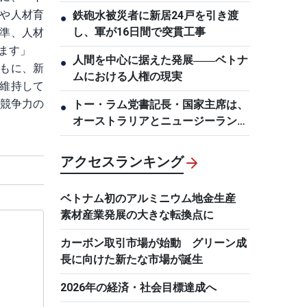
新を要求
や人材育
鉄砲水被災者に新居24戸を引き渡
●
し、軍が16日間で突貫工事
準、人材
ます」
人間を中心に据えた発展――ベトナ
●
もに、新
ムにおける人権の現実
維持して
、競争力の
トー・ラム党書記長・国家主席は、
●
オーストラリアとニュージーランド
を国賓訪問
アクセスランキング
ベトナム初のアルミニウム地金生産
素材産業発展の大きな転換点に
カーボン取引市場が始動 グリーン成
長に向けた新たな市場が誕生
2026年の経済・社会目標達成へ