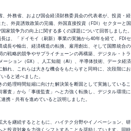
省、外務省、および国会経済財務委員会の代表者が、投資・経
た、外資誘致政策の完備、外国直接投資（FDI）セクターと
び国家競争力の向上に関する多くの課題について回答しました
長は、「ドイモイ（刷新）事業の実施から40年を経て、FDI
済成長や輸出、経済構造の転換、雇用創出、そして国際統合の
間の戦略的競争やサプライチェーンの再構築、デジタル・トラ
メーション（GX）、人工知能（AI）、半導体技術、データ経
に触れ、これらは大きな機会をもたらすと同時に、次段階にお
ていると述べました。
きの処理時間短縮に向けた解決策を断固として実施しているこ
前審査」から「事後監査」へと力強く転換し、デジタル環境に
互連携・共有を進めていると説明しました。
拡大を継続するとともに、ハイテク分野やイノベーション、研
へと投資対象を力強くシフトすることを奨励しています。同時