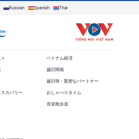
Russian
Spanish
Thai
ật
人々
ベトナム経済
族
越日関係
越日韓・緊密なパートナー
ィスカバリー
おしゃべりタイム
音楽散歩道