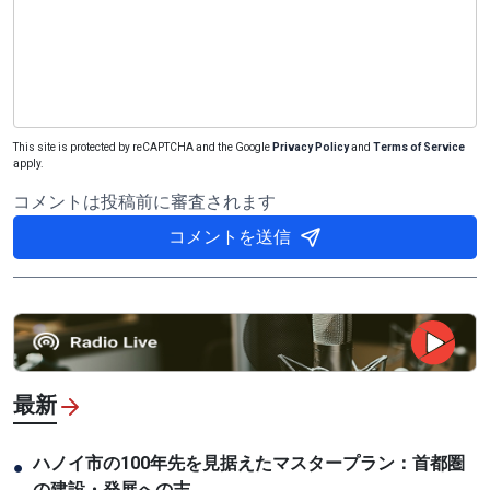
This site is protected by reCAPTCHA and the Google
Privacy Policy
and
Terms of Service
apply.
コメントは投稿前に審査されます
コメントを送信
最新
ハノイ市の100年先を見据えたマスタープラン：首都圏
●
の建設・発展への志