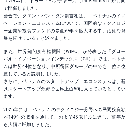
（VPCA）、ドゥー・ベンチャーズ（Do Ventures）が共同
で開催しました。
会合で、グエン・バン・タン副首相は、「ベトナムのイノ
ベーション・エコシステムについて、国際的なテクノロジ
ー企業や投資ファンドの参画が年々拡大する中、活発な発
展を続けている」と述べました。
また、世界知的所有権機関（WIPO）が発表した「グロー
バル・イノベーションインデックス（GII）」では、ベトナ
ムは世界44位となり、中所得国グループの中でも上位に位
置していると説明しました。
さらに、ベトナムのスタートアップ・エコシステムは、新
興スタートアップ分野で世界上位50に入っているとしてい
ます。
2025年には、ベトナムのテクノロジー分野への民間投資額
が149件の取引を通じて、およそ45億ドルに達し、前年か
ら大幅に増加しました。