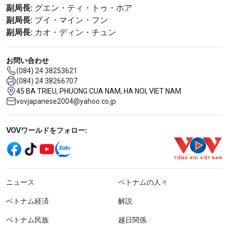
副局長:
グエン・ティ・トゥ・ホア
副局長:
ブイ・マイン・フン
副局長:
カオ・ディン・チュン
お問い合わせ
(084) 24 38253621
(084) 24 38266707
45 BA TRIEU, PHUONG CUA NAM, HA NOI, VIET NAM
vovjapanese2004@yahoo.co.jp
Mạng xã hội
VOVワールドをフォロー:
menu footer tiếng Nhật
ニュース
ベトナムの人々
ベトナム経済
解説
ベトナム民族
越日関係