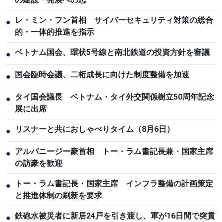
レ・ミン・フン首相 サイバーセキュリティ対策の総合
●
的・一体的推進を指示
ベトナム国会、環状5号線と南北鉄道の投資方針を審議
●
国会臨時会議、二桁成長に向けた制度整備を加速
●
タイ国会議長 ベトナム・タイ外交関係樹立50周年記念
●
展に出席
リスナーと共におしゃべりタイム（8月6日）
●
アルバニージー豪首相 トー・ラム書記長兼・国家主席
●
の訪豪を歓迎
トー・ラム書記長・国家主席 インフラ整備の計画策定
●
と推進体制の刷新を要求
鉄砲水被災者に新居24戸を引き渡し、軍が16日間で突貫
●