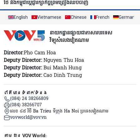
ថៃ និងកម្ពុជាប្តេជ្ញារក្សាកិច្ចព្រមព្រៀងឈប់បាញ់
English
Vietnamese
Chinese
French
German
នាយកដ្ឋានផ្សាយជាភាសារបរទេស
វិទ្យុសំលេងវៀតណាម
Director
:Pho Cam Hoa
Deputy Director:
Nguyen Thu Hoa
Deputy Director:
Bui Manh Hung
Deputy Director:
Cao Dinh Trung
ព័ត៌មានទំនាក់ទំនង
(084) 24 38266809
(084) 38266707
លេខ ៤៥ វិថី Ba Trieu ទីក្រុង Ha Noi ប្រទេសវៀតណាម
vovworld@vov.vn
Mạng xã hội
តាមដាន VOV World: