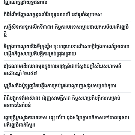
វិញ្ញាណក្ខន្ធ​វីរ​យុទ្ធ​ជនពលី
ពិធី​រំលឹកវិញ្ញាណក្ខន្ធដល់វីរយុទ្ធជនពលី នៅទូទាំងប្រទេស
សន្និសីទការទូតលើកទី៣៣៖ កិច្ចការបរទេសស្ថាបនាយុគសម័យអភិវឌ្ឍន៍
ថ្មី
ទីក្រុងហាណូយនិងទីក្រុងរ៉ូម ចុះហត្ថលេខាលើសេចក្តីថ្លែងការណ៍រួមដោយ
បង្កើនកិច្ចសហប្រតិបត្តិការគ្រប់ជ្រុងជ្រោយ
វៀតណាមដើរឈានមុខក្នុងការអនុវត្តន៍ជាក់ស្តែងចក្ខុវិស័យសហគមន៍
អាស៊ានឆ្នាំ ២០៤៥
អូទ្រីសនិងប៉ូឡូញរឹតបន្តឹងការគ្រប់គ្រងបណ្តាញសង្គមសម្រាប់កុមារ
ពិធីបង្ហូតទង់អាស៊ាន៖ ជំរុញសាមគ្គីភាព កិច្ចសហប្រតិបត្តិការសម្រាប់
អនាគតនៃតំបន់
រដ្ឋមន្ត្រីក្រសួងការបរទេស ឡេ ហ័យ ជុង៖ ប្រែក្លាយឱកាសទៅជាលទ្ធផល
អភិវឌ្ឍន៍ជាក់ស្តែង