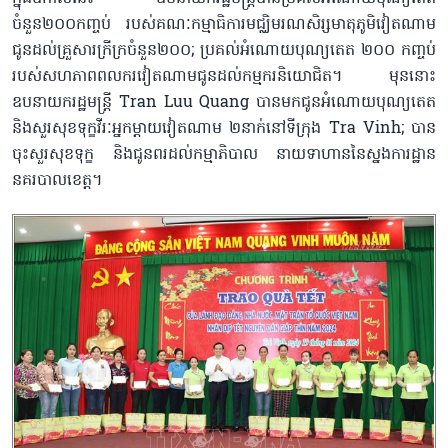
ចំនួន២០០កញ្ចប់ របស់គណៈកម្មាធិការមជ្ឈិមរណសិរ្សមាតុភូមិវៀតណាម
ជូនដល់គ្រួសារក្រីក្រចំនួន២០០; ប្រគល់អំណោយបុណ្យតេត ២០០ កញ្ចប់
របស់សហភាពពលករវៀតណាមជូនដល់កម្មករនិយោជិត។ មុននោះ
ឧបនាយករដ្ឋមន្ត្រី Tran Luu Quang បានមកជូនអំណោយបុណ្យតេត
និងសួរសុខទុក្ខវីរៈអ្នកម្ដាយវៀតណាម ២នាក់នៅទីក្រុង Tra Vinh; បាន
ចុះសួរសុខទុក្ខ និងជូនពរដល់កម្មាភិបាល នាយទាហាននៃស្នងការដ្ឋាន
នគរបាលខេត្ត។