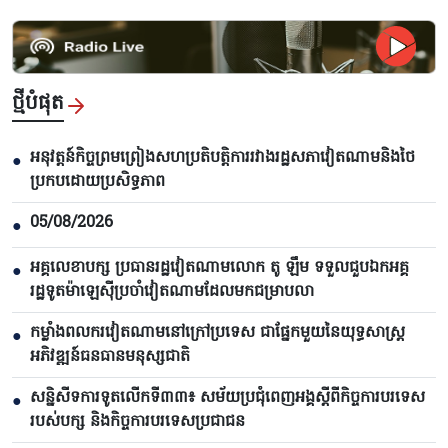
ថ្មីបំផុត
អនុវត្តន៍កិច្ចព្រមព្រៀងសហប្រតិបត្តិការរវាងរដ្ឋសភាវៀតណាមនិងថៃ
●
ប្រកបដោយប្រសិទ្ធភាព
05/08/2026
●
អគ្គលេខាបក្ស ប្រធានរដ្ឋវៀតណាមលោក តូ ឡឹម ទទួលជួបឯកអគ្គ
●
រដ្ឋទូតម៉ាឡេស៊ីប្រចាំវៀតណាមដែលមកជម្រាបលា
កម្លាំងពលករ​វៀតណាមនៅក្រៅប្រទេស ជាផ្នែកមួយនៃយុទ្ធសាស្ត្រ
●
អភិវឌ្ឍន៍ធនធានមនុស្សជាតិ
សន្និសីទការទូតលើកទី៣៣៖ សម័យប្រជុំពេញអង្គស្តីពីកិច្ច​ការបរទេស
●
របស់​បក្ស និងកិច្ច​ការបរទេសប្រជាជន