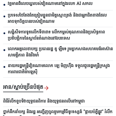
វត្តមានដ៏លេចធ្លោរបស់វៀតណាមនៅក្នុងរលក AI សកល
●
ប្រទេសថៃតែងតែត្រៀមខ្លួនជាមិត្តស្មោះត្រង់ និងជាអ្នកជិតខាងដែល
●
អាចទុកចិត្តបានរបស់វៀតណាម
សន្និសីទការទូតលើកទី៣៣៖ លើក​កម្ពស់គុណភាពនិងប្រសិទ្ធភាព
●
ប្រតិបត្តិការ​នៃស្ថាប័ន​​តំណាងនៅឯ​បរទេស​
លោក​អគ្គលេខាបក្ស ប្រធានរដ្ឋ តូ ឡឹម៖ រួមគ្នាកសាងសហគមន៍អាស៊ាន
●
សាមគ្គីភាព និងរឹងមាំ
នាយករដ្ឋមន្ត្រីវៀតណាមលោក ឡេ មិញហ៊ឹង ទទួលជួបរដ្ឋមន្ត្រីក្រសួង
●
ការពារជាតិម៉ាឡេស៊ី
អាន/ស្តាប់ច្រើនបំផុត
ពិធីរំលឹកខួបទិវាយុទ្ធជនពិការ និងយុទ្ធជនពលីនៅកម្ពុជា
ថ្នាក់ដឹកនាំបក្ស និងរដ្ឋ អញ្ជើញ​ចូលរួមកម្មវិធីទូរទស្សន៍ "ផ្កាយបំភ្លឺផ្លូវ" រំលឹក