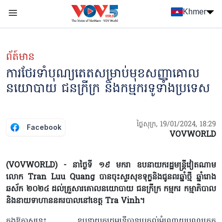
Nhảy đến nội dung
Khmer
Menu trang chủ tiếng Khmer
menu phụ tiếng Khmer
ព័ត៍មាន
ការ​ថែរទាំ​បុណ្យ​តេតសម្រាប់មុខ​សញ្ញាគោល
នយោបាយ ជនក្រីក្រ និងកម្មករទូទាំងប្រទេស
ថ្ងៃសុក្រ, 19/01/2024, 18:29
Facebook
VOVWORLD
(VOVWORLD) - នាថ្ងៃទី ១៩ មករា ឧបនាយករដ្ឋមន្ត្រីវៀតណាម
លោក Tran Luu Quang បានចុះសួរសុខទុក្ខនិងជូនពរឆ្នាំថ្មី ឆ្នាំរោង
ឆស័ក ២០២៤ ដល់គ្រួសារគោលនយោបាយ ជនក្រីក្រ កម្មករ កម្មាភិបាល
និងនាយទាហាននគរបាលនៅខេត្ត Tra Vinh។
ក្នុងឱកាសនេះ ឧបនាយករដ្ឋមន្ត្រីបានប្រគល់អំណោយបុណ្យតេត