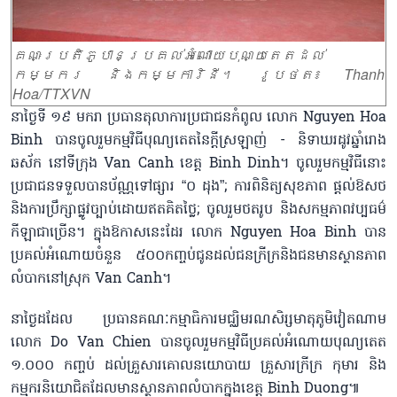
គណៈប្រតិភូបានប្រគល់អំណោយបុណ្យតេតដល់
កម្មករ និងកម្មការិនី។ រូបថត៖ Thanh
Hoa/TTXVN
នាថ្ងៃទី ១៩ មករា ប្រធានតុលាការប្រជាជនកំពូល លោក Nguyen Hoa
Binh បានចូលរួមកម្មវិធីបុណ្យតេតនៃក្តីស្រឡាញ់ - និទាឃរដូវឆ្នាំរោង
ឆស័ក នៅទីក្រុង Van Canh ខេត្ត Binh Dinh។ ចូលរួមកម្មវិធីនោះ
ប្រជាជនទទួលបានប័ណ្ណទៅផ្សារ “០ ដុង”; ការពិនិត្យសុខភាព ផ្តល់ឱសថ
និងការប្រឹក្សាផ្លូវច្បាប់ដោយឥតគិតថ្លៃ; ចូលរួមថតរូប និងសកម្មភាពវប្បធម៌
កីឡាជាច្រើន។ ក្នុងឱកាសនេះដែរ លោក Nguyen Hoa Binh បាន
ប្រគល់អំណោយចំនួន ៥០០កញ្ចប់ជូនដល់ជនក្រីក្រនិងជនមានស្ថានភាព
លំបាកនៅស្រុក Van Canh។
នាថ្ងៃដដែល ប្រធានគណៈកម្មាធិការមជ្ឈិមរណសិរ្សមាតុភូមិវៀតណាម
លោក Do Van Chien បានចូលរួមកម្មវិធីប្រគល់អំណោយបុណ្យតេត
១.០០០ កញ្ចប់ ដល់គ្រួសារគោលនយោបាយ គ្រួសារក្រីក្រ កុមារ និង
កម្មករនិយោជិតដែលមានស្ថានភាពលំបាកក្នុងខេត្ត Binh Duong៕