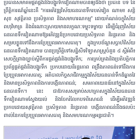
ប្រធានសមាគមផ្គត់ផ្គង់និងបង្ហូរទឹកវៀតណាមបានឲ្យដឹងថា ប្រធាន បទ នៃ
ព្រឹត្តិការណ៍ឆ្នាំនេះគឺ “ការអភិវឌ្ឍវិស័យធនធានទឹករបស់វៀត ណាម៖ សន្តិ
សុខ សុវត្ថិភាព ប្រសិទ្ធភាព និងសមាហរណកម្ម” ដោយកំណត់ចក្ខុវិស័យ
ពហុវិមាត្រ និងដំណោះស្រាយមានលក្ខណៈទម្លុះទម្លាយ ដើម្បីជំរុញវិស័យ
ធនធានទឹកវៀតណាមឱ្យអភិវឌ្ឍន៍ប្រកបដោយប្រសិទ្ធភាព និរន្តរភាព និង
សម្របខ្លួនទៅនឹងការប្រែប្រួលអាកាសធាតុ។ ក្នុងក្របខ័ណ្ឌសប្តាហ៍វិស័យ
ធនធានទឹកវៀតណាម បានប្រព្រឹត្តិទៅសន្និសីទវិទ្យាសាស្ត្រចំនួន ៤ ស្ដីអំពី៖
សេចក្តីព្រាងច្បាប់ស្តីពីការផ្គត់ផ្គង់និងបង្ហូរទឹក; ការគ្រប់គ្រងនិងប្រតិបត្តិការ
ប្រព័ន្ធផ្គត់ផ្គង់និងបង្ហូរទឹក ប្រកបដោយនិរន្តរភាព ពង្រឹងភាពធន់ទៅនឹងការ
ប្រែប្រួលអាកាសធាតុ; អភិបាលកិច្ចសាជីវកម្មក្នុងវិស័យធនធាន់ទឹកដ៏ឆ្លាតវៃ
និងមានប្រសិទ្ធភាពនិងការបង្កើនភាពធន់; សមភាពយេនឌ័រនៅក្នុងវិស័យ
ធនធានទឹក។ នេះ ជាឱកាសសម្រាប់សហគ្រាសក្នុងវិស័យធនធាន
ទឹកវៀតណាមស្វែងយល់ និងចែករំលែកបទពិសោធន៍ ដើម្បីអភិវឌ្ឍន៍
ប្រកបដោយសុវត្ថិភាព ប្រសិទ្ធភាព និរន្តរភាព បង្កើនភាពធន់នឹងផលប៉ះ
ពាល់នៃការប្រែប្រួលអាកាសធាតុ និងសមហរណកម្មអន្តរជាតិ។