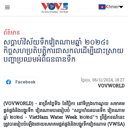
Nhảy đến nội dung
Khmer
Menu trang chủ tiếng Khmer
menu phụ tiếng Khmer
ព័ត៍មាន
សប្តាហ៍វិស័យទឹកវៀតណាមឆ្នាំ ២០២៤៖
កិច្ចសហប្រតិបត្តិការជាសកលដើម្បីដោះស្រាយ
បញ្ហាប្រឈមអំពីធនធានទឹក
ថ្ងៃពុធ, 06/11/2024, 18:27
Facebook
VOVWORLD
(VOVWORLD) - នាព្រឹកថ្ងៃទី៦ ខែវិច្ឆិកា នៅទីក្រុងហាណូយ សមាគម
ផ្គត់ផ្គង់និងបង្ហូរទឹក វៀតណាមបានរៀបចំ “សប្តាហ៍ធនធានទឹក វៀតណាម
ឆ្នាំ ២០២៤ - VietNam Water Week ២០២៤”។ ព្រឹត្តិការណ៍នេះ
ត្រូវបានរៀបចំឡើងដោយសមាគមផ្គត់ផ្គង់និងបង្ហូរទឹកវៀតណាម (VWSA)