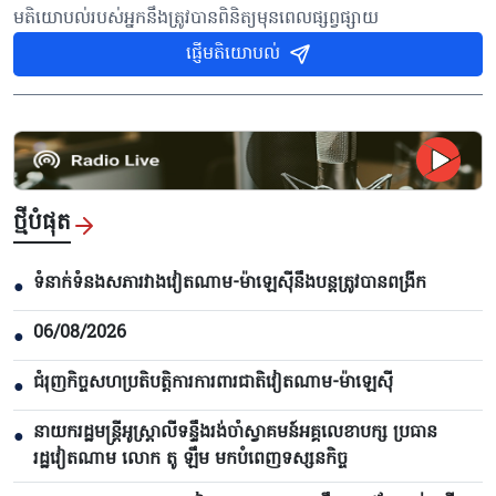
មតិយោបល់របស់អ្នកនឹងត្រូវបានពិនិត្យមុនពេលផ្សព្វផ្សាយ
ផ្ញើមតិយោបល់
ថ្មីបំផុត
ទំនាក់ទំនងសភារវាងវៀតណាម-ម៉ាឡេស៊ីនឹងបន្តត្រូវបានពង្រីក
●
06/08/2026
●
ជំរុញកិច្ចសហប្រតិបត្តិការការពារជាតិវៀតណាម-ម៉ាឡេស៊ី
●
នាយករដ្ឋមន្ត្រីអូស្ត្រាលីទន្ទឹងរង់ចាំស្វាគមន៍អគ្គលេខាបក្ស ប្រធាន
●
រដ្ឋវៀតណាម លោក តូ ឡឹម មកបំពេញទស្សនកិច្ច