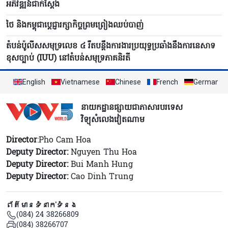
អភិវឌ្ឍន៍ជាក់ស្តែង
ថៃ និងកម្ពុជាប្តេជ្ញារក្សាកិច្ចព្រមព្រៀងឈប់បាញ់
តំបន់ប៉ូលីសសមុទ្រលេខ ៤ រឹតបន្តឹងការងារ​ប្រយុទ្ធ​ប្រឆាំងនឹងការនេសាទ
ខុសច្បាប់ (IUU) នៅតំបន់សមុទ្រ​ភាគ​និរតី
English
Vietnamese
Chinese
French
German
នាយកដ្ឋានផ្សាយជាភាសារបរទេស
វិទ្យុសំលេងវៀតណាម
Director
:Pho Cam Hoa
Deputy Director:
Nguyen Thu Hoa
Deputy Director:
Bui Manh Hung
Deputy Director:
Cao Dinh Trung
ព័ត៌មានទំនាក់ទំនង
(084) 24 38266809
(084) 38266707