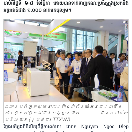
ចាប់ពីថ្ងៃទី ៦-៨ ខែវិច្ឆិកា ដោយបានទាក់ទាញគណៈប្រតិភូក្នុងស្រុកនិង
អន្តរជាតិជាង ១.០០០ នាក់មកចូលរួម។
គណៈប្រតិភូទស្សនាការតាំងពិព័រណ៍អន្តរជាតិនៃ
ការផ្គត់ផ្គង់និងបង្ហូរទឹក និងអនាម័យ
បរិស្ថាន (រូបថត៖ TTXVN)
ថ្លែងមតិក្នុងពិធីបើកព្រឹត្តិការណ៍នេះ លោក Nguyen Ngoc Diep