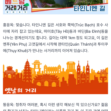
홍응옥: 맞습니다. 타인니엔 길은 서호와 쭉박(Trúc Bạch) 호수 사
이에 자리 잡고 있는데요, 떠이호(Tây Hồ)동과 바딘(Ba Đình)동을
나누는 경계선이기도 합니다. 길이는 대략 1km 정도 되고요, 이 길은
옌푸(Yên Phụ) 고갯길에서 시작해 꽌타인(Quán Thánh)과 투이쿠
에(Thụy Khuê)가 만나는 사거리까지 이어져 있습니다.
뚱응옥: 청취자 여러분, 혹시 이런 생각 해보신 적 있으신가요? 젊음