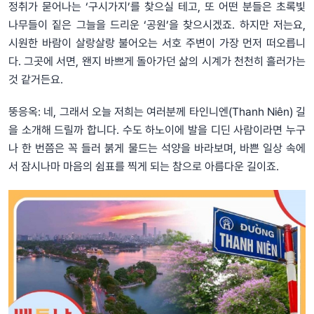
정취가 묻어나는 ‘구시가지’를 찾으실 테고, 또 어떤 분들은 초록빛
나무들이 짙은 그늘을 드리운 ‘공원’을 찾으시겠죠. 하지만 저는요,
시원한 바람이 살랑살랑 불어오는 서호 주변이 가장 먼저 떠오릅니
다. 그곳에 서면, 왠지 바쁘게 돌아가던 삶의 시계가 천천히 흘러가는
것 같거든요.
뚱응옥: 네, 그래서 오늘 저희는 여러분께 타인니엔(Thanh Niên) 길
을 소개해 드릴까 합니다. 수도 하노이에 발을 디딘 사람이라면 누구
나 한 번쯤은 꼭 들러 붉게 물드는 석양을 바라보며, 바쁜 일상 속에
서 잠시나마 마음의 쉼표를 찍게 되는 참으로 아름다운 길이죠.