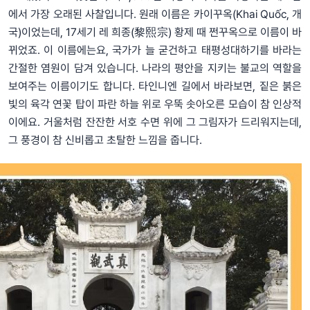
에서 가장 오래된 사찰입니다. 원래 이름은 카이꾸옥(Khai Quốc, 개
국)이었는데, 17세기 레 희종(黎熙宗) 황제 때 쩐꾸옥으로 이름이 바
뀌었죠. 이 이름에는요, 국가가 늘 굳건하고 태평성대하기를 바라는
간절한 염원이 담겨 있습니다. 나라의 평안을 지키는 불교의 역할을
보여주는 이름이기도 합니다. 타인니엔 길에서 바라보면, 짙은 붉은
빛의 육각 연꽃 탑이 파란 하늘 위로 우뚝 솟아오른 모습이 참 인상적
이에요. 거울처럼 잔잔한 서호 수면 위에 그 그림자가 드리워지는데,
그 풍경이 참 신비롭고 초탈한 느낌을 줍니다.