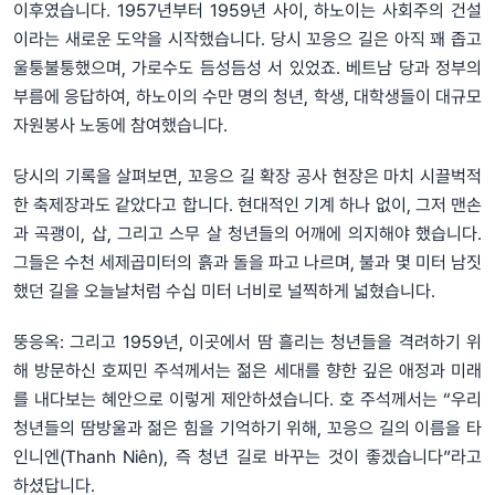
이후였습니다. 1957년부터 1959년 사이, 하노이는 사회주의 건설
이라는 새로운 도약을 시작했습니다. 당시 꼬응으 길은 아직 꽤 좁고
울퉁불퉁했으며, 가로수도 듬성듬성 서 있었죠. 베트남 당과 정부의
부름에 응답하여, 하노이의 수만 명의 청년, 학생, 대학생들이 대규모
자원봉사 노동에 참여했습니다.
당시의 기록을 살펴보면, 꼬응으 길 확장 공사 현장은 마치 시끌벅적
한 축제장과도 같았다고 합니다. 현대적인 기계 하나 없이, 그저 맨손
과 곡괭이, 삽, 그리고 스무 살 청년들의 어깨에 의지해야 했습니다.
그들은 수천 세제곱미터의 흙과 돌을 파고 나르며, 불과 몇 미터 남짓
했던 길을 오늘날처럼 수십 미터 너비로 널찍하게 넓혔습니다.
뚱응옥: 그리고 1959년, 이곳에서 땀 흘리는 청년들을 격려하기 위
해 방문하신 호찌민 주석께서는 젊은 세대를 향한 깊은 애정과 미래
를 내다보는 혜안으로 이렇게 제안하셨습니다. 호 주석께서는 “우리
청년들의 땀방울과 젊은 힘을 기억하기 위해, 꼬응으 길의 이름을 타
인니엔(Thanh Niên), 즉 청년 길로 바꾸는 것이 좋겠습니다”라고
하셨답니다.