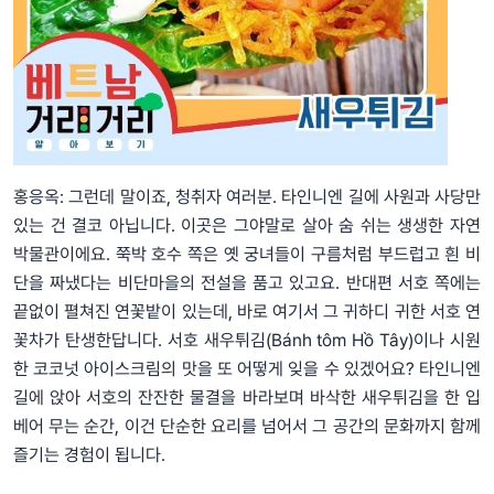
홍응옥: 그런데 말이죠, 청취자 여러분. 타인니엔 길에 사원과 사당만
있는 건 결코 아닙니다. 이곳은 그야말로 살아 숨 쉬는 생생한 자연
박물관이에요. 쭉박 호수 쪽은 옛 궁녀들이 구름처럼 부드럽고 흰 비
단을 짜냈다는 비단마을의 전설을 품고 있고요. 반대편 서호 쪽에는
끝없이 펼쳐진 연꽃밭이 있는데, 바로 여기서 그 귀하디 귀한 서호 연
꽃차가 탄생한답니다. 서호 새우튀김(Bánh tôm Hồ Tây)이나 시원
한 코코넛 아이스크림의 맛을 또 어떻게 잊을 수 있겠어요? 타인니엔
길에 앉아 서호의 잔잔한 물결을 바라보며 바삭한 새우튀김을 한 입
베어 무는 순간, 이건 단순한 요리를 넘어서 그 공간의 문화까지 함께
즐기는 경험이 됩니다.