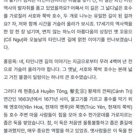
의 활기가 넘치는 타인니엔이라는 이름을 갖기 전, 이 길은 과연 어떤
역사의 발자취를 품고 있었을까요? 어째서 이 길은 그 넓디넓은 호수
를 가로질러 서호와 쭉박 호수, 두 개로 나누는 유일한 길이 된 걸까
요? 자, 저와 함께 시간을 거슬러 올라가 보시죠. 17세기의 역사책을
한 장 한 장 넘기며, 변치 않는 하노이 아름다움의 상징인 옛 꼬응으
(Cổ Ngư)와 오늘날의 타인니엔 길에 얽힌 이야기를 만나보겠습니
다.
홍응옥: 네, 타인니엔 길의 이야기는 지금으로부터 무려 4백여 년 전
으로 거슬러 올라가야 합니다. 그 옛날, 서호와 쭉박 호수는 본래 넓
고 거친 물결이 일렁이는 하나의 큰 호수였습니다.
그러다 레 현종(Lê Huyền Tông, 黎玄宗) 황제의 깐찌(Cảnh Trị)
연간인 1663년에서 1671년 사이, 물고기를 기르고 홍수를 막기 위
해 옌호아(Yên Hoa, 현재의 옌푸)와 쭉옌(Trúc Yên, 현재의 쭉박)
등 호수 주변 마을 사람들이 힘을 모아 호수 한가운데를 가로지르는
좁은 둑을 쌓았습니다. 참, 이 둑은 처음엔 울퉁불퉁하고 좁은 흙길에
불과했지만, 매우 중요한 역할을 하고 있었죠. 옛사람들은 이 둑을 한