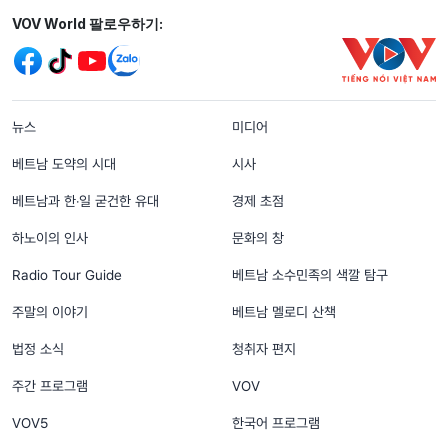
Mạng xã hội
VOV World 팔로우하기:
menu footer tiếng Hàn
뉴스
미디어
베트남 도약의 시대
시사
베트남과 한‧일 굳건한 유대
경제 초점
하노이의 인사
문화의 창
Radio Tour Guide
베트남 소수민족의 색깔 탐구
주말의 이야기
베트남 멜로디 산책
법정 소식
청취자 편지
주간 프로그램
VOV
VOV5
한국어 프로그램