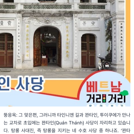
뚱응옥: 그 맞은편, 그러니까 타인니엔 길과 꽌타인, 투이쿠에가 만나
는 교차로 초입에는 꽌타인(Quán Thánh) 사당이 자리하고 있습니
다. 탕롱 사대진, 즉 탕롱을 지키는 네 수호 사당 중 하나죠. ‘꽌타