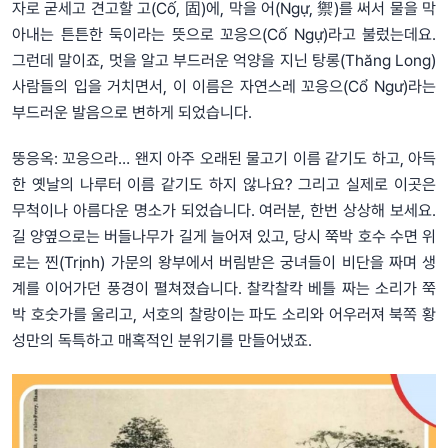
자로 굳세고 견고할 고(Cố, 固)에, 막을 어(Ngự, 禦)를 써서 물을 막
아내는 튼튼한 둑이라는 뜻으로 꼬응으(Cố Ngự)라고 불렀는데요.
그런데 말이죠, 멋을 알고 부드러운 억양을 지닌 탕롱(Thăng Long)
사람들의 입을 거치면서, 이 이름은 자연스레 꼬응으(Cổ Ngư)라는
부드러운 발음으로 변하게 되었습니다.
뚱응옥: 꼬응으라… 왠지 아주 오래된 물고기 이름 같기도 하고, 아득
한 옛날의 나루터 이름 같기도 하지 않나요? 그리고 실제로 이곳은
무척이나 아름다운 명소가 되었습니다. 여러분, 한번 상상해 보세요.
길 양옆으로는 버들나무가 길게 늘어져 있고, 당시 쭉박 호수 수면 위
로는 찐(Trịnh) 가문의 왕부에서 버림받은 궁녀들이 비단을 짜며 생
계를 이어가던 풍경이 펼쳐졌습니다. 찰칵찰칵 베틀 짜는 소리가 쭉
박 호숫가를 울리고, 서호의 찰랑이는 파도 소리와 어우러져 북쪽 황
성만의 독특하고 매혹적인 분위기를 만들어냈죠.