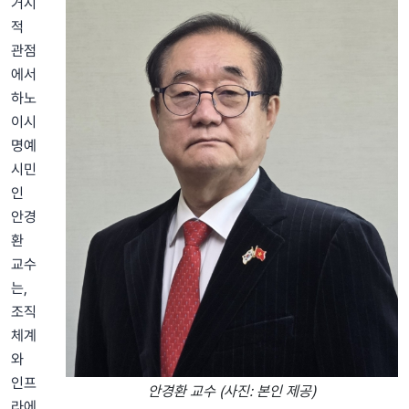
거시
적
관점
에서
하노
이시
명예
시민
인
안경
환
교수
는,
조직
체계
와
인프
안경환 교수 (사진: 본인 제공)
라에