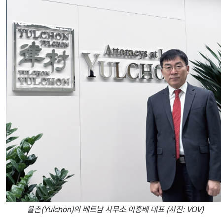
율촌(Yulchon)의 베트남 사무소 이홍배 대표 (사진: VOV)​​​​