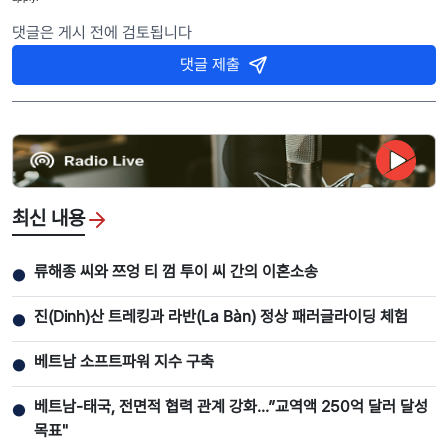
댓글은 게시 전에 검토됩니다
댓글 제출
최신 내용
류해종 씨와 쯔엉 티 껌 투이 씨 간의 이혼소송
●
진(Dinh)산 트레킹과 라반(La Bàn) 정상 패러글라이딩 체험
●
베트남 소프트파워 지수 구축
●
베트남-태국, 전면적 협력 관계 강화...”교역액 250억 달러 달성
●
목표"