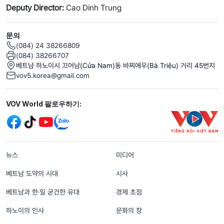
Deputy Director:
Cao Dinh Trung
문의
(084) 24 38266809
(084) 38266707
베트남 하노이시 끄어남(Cửa Nam)동 바찌에우(Bà Triệu) 거리 45번지
vov5.korea@gmail.com
Mạng xã hội
VOV World 팔로우하기:
menu footer tiếng Hàn
뉴스
미디어
베트남 도약의 시대
시사
베트남과 한‧일 굳건한 유대
경제 초점
하노이의 인사
문화의 창