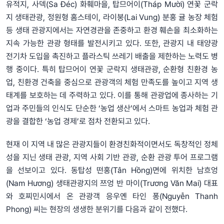
유적지, 사덱(Sa Đéc) 화훼마을, 탑므어이(Tháp Mười) 연꽃 군락
지 생태관광, 정원형 홈스테이, 라이붕(Lai Vung) 분홍 귤 농장 체험
등 생태 관광지에서는 자연경관을 존중하고 환경 훼손을 최소화하는
지속 가능한 관광 형태를 발전시키고 있다. 또한, 관광지 내 태양광
전기차 도입을 촉진하고 플라스틱 쓰레기 배출을 제한하는 노력도 병
행 중이다. 특히 탑므어이 연꽃 군락지 생태관광, 순환형 친환경 농
업, 친환경 건축을 중심으로 관광객의 체험 만족도를 높이고 지역 생
태계를 보호하는 데 주력하고 있다. 이를 통해 관광업에 종사하는 기
업과 주민들의 인식도 단순한 ‘농업 생산’에서 스마트 농업과 체험 관
광을 결합한 ‘농업 경제’로 점차 전환되고 있다.
현재 이 지역 내 많은 관광지들이 환경친화적이면서도 독창적인 정체
성을 지닌 생태 관광, 지역 사회 기반 관광, 순환 관광 투어 프로그램
을 선보이고 있다. 동탑성 떤홍(Tân Hồng)면에 위치한 남흐엉
(Nam Hương) 생태관광지의 쯔엉 반 마이(Trương Văn Mai) 대표
와 호찌민시에서 온 관광객 응우옌 타인 퐁(Nguyễn Thanh
Phong) 씨는 현장의 생생한 분위기를 다음과 같이 전했다.