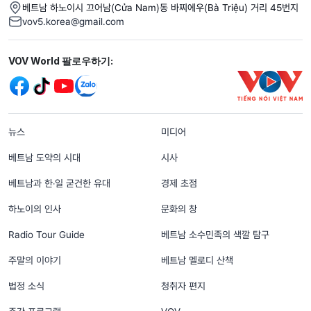
베트남 하노이시 끄어남(Cửa Nam)동 바찌에우(Bà Triệu) 거리 45번지
vov5.korea@gmail.com
Mạng xã hội
VOV World 팔로우하기:
menu footer tiếng Hàn
뉴스
미디어
베트남 도약의 시대
시사
베트남과 한‧일 굳건한 유대
경제 초점
하노이의 인사
문화의 창
Radio Tour Guide
베트남 소수민족의 색깔 탐구
주말의 이야기
베트남 멜로디 산책
법정 소식
청취자 편지