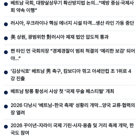
베트남 국회, 대량살상무기 확산방지법 논의…“예방 중심·국제사
●
회 약속 이행”
러시아, 우크라이나 핵심 에너지 시설 타격…생산 라인 가동 중단
●
美 상원, 광범위한 對러시아 제재 법안 압도적 통과
●
쩐 타인 먼 국회의장 “경제경찰이 범죄 척결의 ‘예리한 보검’ 되어
●
야…”
‘김상식호’ 베트남 男 축구, 캄보디아 꺾고 아세안컵 조 1위로 4
●
강 진출
베트남 탕롱 황성서 사상 첫 ‘국제 무술 페스티벌’ 개최
●
2026 다낭시 ‘베트남-한국 축제’ 성황리 개막…양국 교류·협력의
●
장 열려
2026 꾸이년-자라이 국제 기린·사자·용춤 및 거리 축제 개막, 한
●
국도 참여