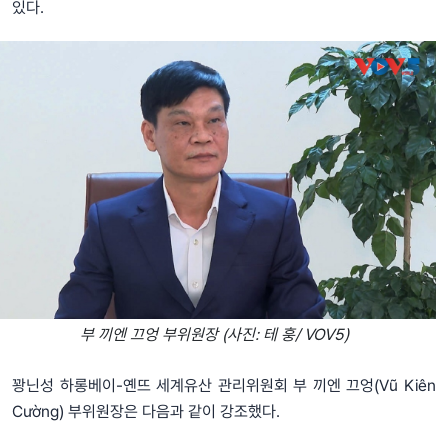
있다.
부 끼엔 끄엉 부위원장 (사진: 테 훙/ VOV5)
꽝닌성 하롱베이-옌뜨 세계유산 관리위원회 부 끼엔 끄엉(Vũ Kiên
Cường) 부위원장은 다음과 같이 강조했다.