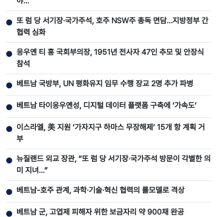
야…”
또 럼 당 서기장·국가주석, 호주 NSW주 총독 면담…지방정부 간
●
협력 심화
응우옌 티 홍 국회부의장, 1951년 전사자 47인 추모 및 안장식
●
참석
베트남 국방부, UN 평화유지 임무 수행 장교 2명 추가 파병
●
베트남 타이응우옌성, 디지털 데이터 플랫폼 구축에 ‘가속도’
●
이스라엘, 美 지원 ‘가자지구 하마스 무장해제’ 15개 항 계획 거
●
부
뉴질랜드 외교 장관, “또 럼 당 서기장‧국가주석 방문이 각별한 의
●
미 지녀…”
베트남-호주 관계, 과학·기술·혁신 협력의 롤모델로 격상
●
베트남 군, 고엽제 피해자 위한 보금자리 약 900채 완공
●