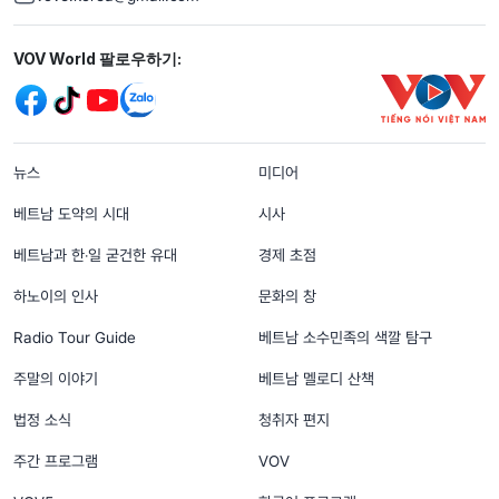
Mạng xã hội
VOV World 팔로우하기:
menu footer tiếng Hàn
뉴스
미디어
베트남 도약의 시대
시사
베트남과 한‧일 굳건한 유대
경제 초점
하노이의 인사
문화의 창
Radio Tour Guide
베트남 소수민족의 색깔 탐구
주말의 이야기
베트남 멜로디 산책
법정 소식
청취자 편지
주간 프로그램
VOV