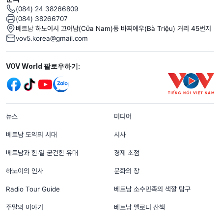
(084) 24 38266809
(084) 38266707
베트남 하노이시 끄어남(Cửa Nam)동 바찌에우(Bà Triệu) 거리 45번지
vov5.korea@gmail.com
Mạng xã hội
VOV World 팔로우하기:
menu footer tiếng Hàn
뉴스
미디어
베트남 도약의 시대
시사
베트남과 한‧일 굳건한 유대
경제 초점
하노이의 인사
문화의 창
Radio Tour Guide
베트남 소수민족의 색깔 탐구
주말의 이야기
베트남 멜로디 산책