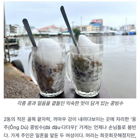
각종 콩과 얼음을 곁들인 익숙한 맛이 담겨 있는 콩빙수
2동의 작은 골목 끝자락, 까마우 강이 내려다보이는 곳에 자리한 ‘옹
주(Ông Dú) 콩빙수(đá đậu·다더우)’ 가게는 언제나 손님들로 붐빈
다. 가게 주인은 일흔을 앞둔 두 여성이다. 머리는 희끗희끗해졌지만,