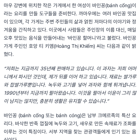
마우 강변에 위치한 작은 가게에서 한 여성이 바인꽁(bánh cống)이
라는 요리를 만들 도구들을 준비한다. 까마우에는 여러 바인꽁 맛집
이 있으며, 각 가게는 주변 주민들의 삶과 얽힌 저마다의 이야기와 정
겨움을 간직하고 있다. 이곳에서 사람들은 주인장의 이름 대신, 매일
오후 맛있는 음식을 만들어내는 '바인꽁 할머니'라고 불렀다. 바인꽁
가게 주인인 호앙 티 키엠(Hoàng Thị Khiếm) 씨는 다음과 같이 밝
혔다.
“저희는 지금까지 35년째 판매하고 있습니다. 이 과자는 저희 어머
니께서 파시던 것인데, 제가 뒤를 이어 하고 있습니다. 재료는 쌀가루
와 찹쌀가루뿐입니다. 녹두와 고기를 넣어 과자와 함께 튀겨냅니다.
1990년부터 지금까지 팔아왔습니다. 이것을 팔아서 이윤이 그리 많
이 남지는 않지만, 충분히 생활은 유지할 수 있습니다.”
바인꽁 (bánh cống 또는 bánh cóng)은 남부 크메르족의 특산 요
리다. 바삭한 반죽 껍질에 녹두와 고기, 새우로 만든 속재료가 조화를
이루는 것이 특징이다. 서부 지역을 찾는 관광객들에게 인기 있는 음
식이다.