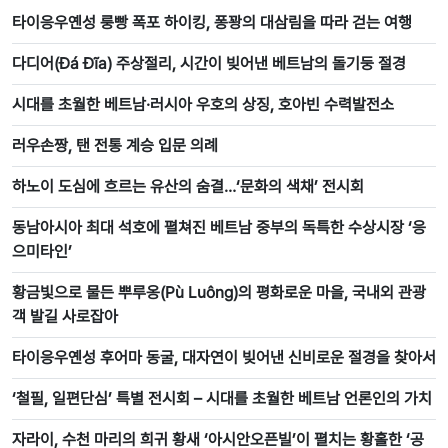
타이응우옌성 룽빵 폭포 하이킹, 퐁꽝의 대삼림을 따라 걷는 여행
다디어(Đá Đĩa) 주상절리, 시간이 빚어낸 베트남의 돌기둥 절경
시대를 초월한 베트남·러시아 우호의 상징, 호아빈 수력발전소
러우손짱, 탠 전통 계승 입문 의례
하노이 도심에 흐르는 유산의 숨결…‘문화의 색채’ 전시회
동남아시아 최대 석호에 펼쳐진 베트남 중부의 독특한 수상시장 ‘응
으미타인’
황금빛으로 물든 뿌루옹(Pù Luông)의 평화로운 마을, 국내외 관광
객 발길 사로잡아
타이응우옌성 후어마 동굴, 대자연이 빚어낸 신비로운 절경을 찾아서
‘철필, 일편단심’ 특별 전시회 – 시대를 초월한 베트남 언론인의 가치
자라이, 수천 마리의 희귀 황새 ‘아시안오픈빌’이 펼치는 황홀한 ‘공