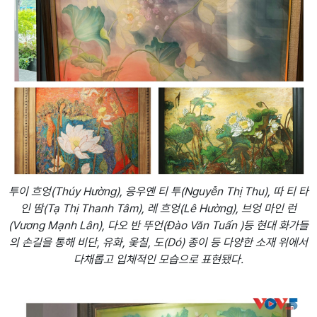
투이 흐엉(Thúy Hường), 응우옌 티 투(Nguyễn Thị Thu), 따 티 타
인 땀(Tạ Thị Thanh Tâm), 레 흐엉(Lê Hường), 브엉 마인 런
(Vương Mạnh Lân), 다오 반 뚜언(Đào Văn Tuấn )등 현대 화가들
의 손길을 통해 비단, 유화, 옻칠, 도(Dó) 종이 등 다양한 소재 위에서
다채롭고 입체적인 모습으로 표현됐다.