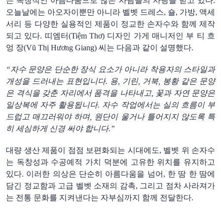
는
독창적인
아름다움으로
많은
사람들의
사랑을
받고
있다
.
오늘날에는
아오자이뿐만
아니라
벨벳
드레스
,
숄
,
가방
,
액세
서리
등
다양한
실용적인
제품이
정교한
손자수와
함께
제작
되고
있다
.
띠
엠터
(Tiệm Thơ)
디자인
가게
매니저
인
부
티
흐
엉
장
(
Vũ Thị Hương Giang
)
씨는
다음과
같이
설명
했
다
.
“자수
문양은
단순한
장식
요소가
아니라
착용자의
스타일과
개성을
드러내는
표현입니다
.
용
,
기린
,
거북
,
봉황
같은
문양
은
격식을
갖춘
자리에서
품격을
나타내고
,
꽃과
자연
문양은
일상복에
자주
활용됩니다
.
자수
작업에서는
실의
흐름이
부
드럽고
매끄러워야
하며
,
원단이
울거나
틀어지지
않도록
특
히
세심하게
신경
써야
합니다
.”
대량
생산
제품이
점점
보편화되는
시대에도
,
벨벳
위
손자수
는
독창성과
수공예적
가치
덕분에
고유한
위치를
유지하고
있다
.
이러한
의상은
단순히
아름다움을
넘어
,
한
땀
한
땀에
담긴
정교함과
고급
벨벳
소재의
감촉
,
그리고
점차
사라져가
는
전통
문화를
지켜낸다는
자부심까지
함께
전달한다
.