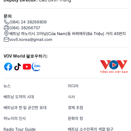
문의
(084) 24 38266809
(084) 38266707
베트남 하노이시 끄어남(Cửa Nam)동 바찌에우(Bà Triệu) 거리 45번지
vov5.korea@gmail.com
Mạng xã hội
VOV World 팔로우하기:
menu footer tiếng Hàn
뉴스
미디어
베트남 도약의 시대
시사
베트남과 한‧일 굳건한 유대
경제 초점
하노이의 인사
문화의 창
Radio Tour Guide
베트남 소수민족의 색깔 탐구