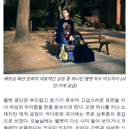
베트남 패션 문화의 대표적인 상징 중 하나인 벨벳 자수 아오자이 (사
진:가게 공급)
벨벳
원단은
부드럽고
윤기가
흐르며
고급스러운
표면을
지
녀
여성의
우아함을
한층
돋보이게
한다
.
오
랜
역사를
지닌
소
재지만
제작
공정이
까다로워
과거에는
주로
상류층
의
옷감
으로
쓰였
다
.
오늘날에는
벨벳이
다소
나이
들어
보이거나
겨
울에만
어울린다는
인식이
있지만
,
손자수
기법과
섬세한
소