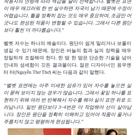
착용자의
연령에
따라
색감을
달리
선택합니다
.
벨벳은
표면
이
매우
매끄러워
한
번
실수하면
자국이
남기
때문에
수정이
어렵습니다
.
틀을
정확히
잡는
것도
매우
중요하며
,
조금만
어
긋나도
완성된
작품이
변형될
수
있습니다
.
그래서
다른
원단
보다
훨씬
더
까다롭습니다
.”
벨벳
자수는
하나의
예술이다
.
원단이
쉽게
밀리거나
보풀이
생길
수
있기
때문에
,
장인은
바늘의
힘과
실의
장력을
매우
정밀하게
조절해야
한다
.
한
땀
한
땀은
단순한
기술을
넘어
인내와
섬세함이
깃든
결과물이다
.
젊은
디자이너
인
응우옌
터
터
(
Nguyễn Thơ Thơ
)
씨
는
다음과
같이
말
했
다
.
“벨벳
표면에는
아주
미세한
섬유가
있어
자수를
놓으면
실
이
묻혀
보이지
않는
경우가
많습니다
.
그래서
꽃잎
하나를
표
현하기
위해
여러
번
반복해서
자수를
해야
실이
표면
위로
드
러납니다
.
일반
원단보다
3~4
번은
더
작업해야
선이
살아납
니다
.
장인은
원단을
정확히
이해하고
있어야
작품이
울거나
주름지지
않고
평평하게
완성됩니다
.”