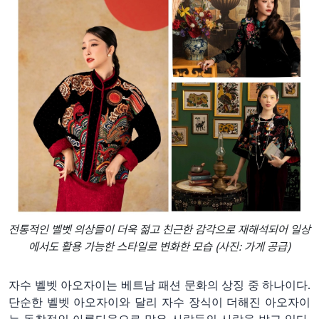
전통적인 벨벳 의상들이 더욱 젊고 친근한 감각으로 재해석되어 일상
에서도 활용 가능한 스타일로 변화한 모습 (사진: 가게 공급)
자수
벨벳
아오자이는
베트남
패션
문화의
상징
중
하나이다
.
단순한
벨벳
아오자이와
달리
자수
장식이
더해진
아오자이