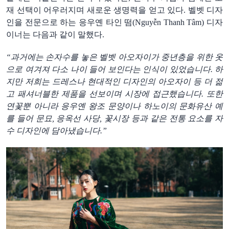
재
선택이
어우러지며
새로운
생명력을
얻고
있다
.
벨벳
디자
인을
전문으로
하는
응우옌
타인
떰
(
Nguyễn Thanh Tâm
)
디자
이너는
다음과
같이
말
했
다
.
“과거에는
손자수를
놓은
벨벳
아오자이가
중년층을
위한
옷
으로
여겨져
다소
나이
들어
보인다는
인식이
있었습니다
.
하
지만
저희
는
드레스나
현대적인
디자인의
아오자이
등
더
젊
고
패셔너블한
제품을
선보이며
시장에
접근했습니다
.
또한
연꽃뿐
아니라
응우옌
왕조
문양이나
하노이의
문화유산
예
를
들어
문묘
,
응옥선
사
당
,
꽃시장
등과
같은
전통
요소를
자
수
디자인에
담아냈습니다
.”