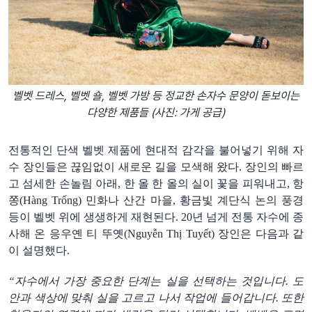
벨벳 드레스, 벨벳 숄, 벨벳 가방 등 정교한 손자수 문양이 돋보이는
다양한 제품들 (사진: 가게 공급)
전통적인
단색
벨벳
제품에
현대적
감각을
불어넣기
위해
자
수
장인들은
끊임없이
새로운
길을
모색해
왔다
.
장인의
빠르
고
섬세한
손놀림
아래
,
한
올
한
올
의
실이
꽃
을
피
워내
고
,
항
쫑
(Hàng Trống)
민화나
산간
마을
,
황금빛
계단식
논의
풍경
등이
벨벳
위에
생생하게
재현된다
. 20
년
넘게
전통
자수에
종
사해
온
응우옌
티
뚜옛
(
Nguyễn Thị Tuyết
)
장인은
다음과
같
이
설명
했
다
.
“자수에서
가장
중요한
단계는
실을
선택하는
것입니다
.
도
안과
색상에
맞춰
실을
고르고
나서
작업에
들어갑니다
.
또한