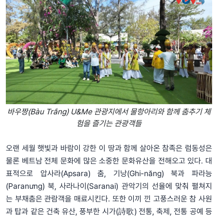
바우짱(Bàu Trắng) U&Me 관광지에서 물항아리와 함께 춤추기 체
험을 즐기는 관광객들
오랜 세월 햇빛과 바람이 강한 이 땅과 함께 살아온 참족은 럼동성은
물론 베트남 전체 문화에 많은 소중한 문화유산을 전해오고 있다. 대
표적으로 압사라(Apsara) 춤, 기낭(Ghi-năng) 북과 파라능
(Paranưng) 북, 사라나이(Saranai) 관악기의 선율에 맞춰 펼쳐지
는 부채춤은 관람객을 매료시킨다. 또한 이끼 낀 고풍스러운 참 사원
과 탑과 같은 건축 유산, 풍부한 시가(詩歌) 전통, 축제, 전통 공예 등