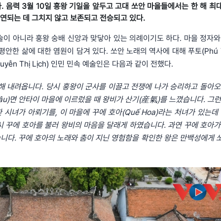
 음력 3월 10일 흥왕 기일을 앞두고 고대 쏘안 마을들에서는 한 해 최
연되는 데 그치지 않고 보존되고 전승되고 있다.
술이 아니라 훙왕 숭배 신앙과 맞닿아 있는 의례이기도 하다. 마을 정자와
안한 삶에 대한 염원이 담겨 있다. 쏘안 노래의 역사에 대해 푸토(Phú T
uyễn Thị Lịch) 인민 민속 예술인은 다음과 같이 전했다.
해 내려옵니다. 당시 훙왕이 군사를 이끌고 전쟁에 나가 승리하고 돌아오
 Lâu)면 안타이 마을에 이르렀을 때 왕비가 산기(産氣)를 느꼈습니다. 그
시녀가 아뢰기를, 이 마을에 꾸에 호아(Quế Hoa)라는 처녀가 있는데 
시 꾸에 호아를 불러 왕비의 마음을 달래게 하였습니다. 과연 꾸에 호아가
니다. 꾸에 호아의 노래와 춤이 지닌 영험함을 확인한 왕은 만백성에게 