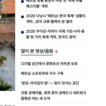
베트남 탕롱 황성서 사상 첫 ‘국제 무술
●
페스티벌’ 개최
2026 다낭시 ‘베트남-한국 축제’ 성황리
●
개막…양국 교류·협력의 장 열려
2026 꾸이년-자라이 국제 기린·사자·용
●
춤 및 거리 축제 개막, 한국도 참여
많이 본 영상/음원
디지털 공간에서 문화유산 저작권 보호
베트남 소프트파워 지수 구축
‘문묘-국자감의 밤’ ― 빛이 모이는 공간
선동 공예마을, 세계 창의 공예도시 네트워크
합류로 여는 새 도약