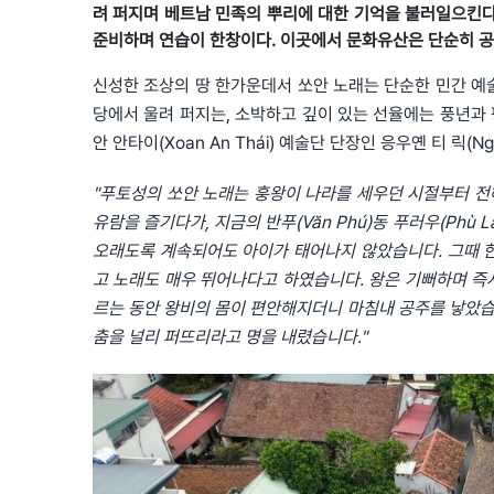
려 퍼지며 베트남 민족의 뿌리에 대한 기억을 불러일으킨다.
준비하며 연습이 한창이다. 이곳에서 문화유산은 단순히 공
신성한 조상의 땅 한가운데서 쏘안 노래는 단순한 민간 예
당에서 울려 퍼지는, 소박하고 깊이 있는 선율에는 풍년과 평
안 안타이(Xoan An Thái) 예술단 단장인 응우옌 티 릭(Ng
"푸토성의 쏘안 노래는 훙왕이 나라를 세우던 시절부터 전
유람을 즐기다가, 지금의 반푸(Văn Phú)동 푸러우(Phù
오래도록 계속되어도 아이가 태어나지 않았습니다. 그때 한 
고 노래도 매우 뛰어나다고 하였습니다. 왕은 기뻐하며 즉
르는 동안 왕비의 몸이 편안해지더니 마침내 공주를 낳았습
춤을 널리 퍼뜨리라고 명을 내렸습니다."