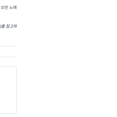
 쏘안 노래
n)를 참고하