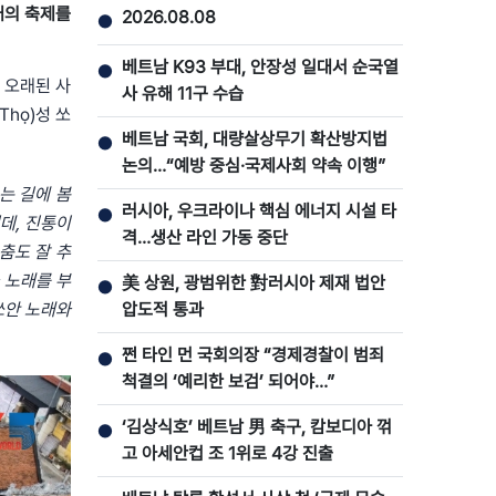
대의 축제를
2026.08.08
●
베트남 K93 부대, 안장성 일대서 순국열
●
 오래된 사
사 유해 11구 수습
họ)성 쏘
베트남 국회, 대량살상무기 확산방지법
●
논의…“예방 중심·국제사회 약속 이행”
는 길에 봄
러시아, 우크라이나 핵심 에너지 시설 타
●
런데, 진통이
격…생산 라인 가동 중단
춤도 잘 추
 노래를 부
美 상원, 광범위한 對러시아 제재 법안
●
쏘안 노래와
압도적 통과
쩐 타인 먼 국회의장 “경제경찰이 범죄
●
척결의 ‘예리한 보검’ 되어야…”
‘김상식호’ 베트남 男 축구, 캄보디아 꺾
●
고 아세안컵 조 1위로 4강 진출