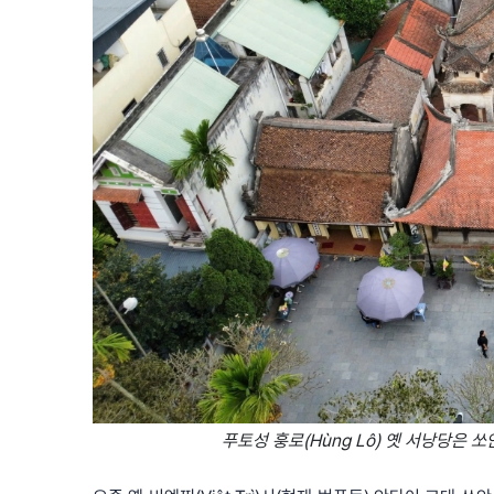
푸토성 훙로(Hùng Lô) 옛 서낭당은 쏘