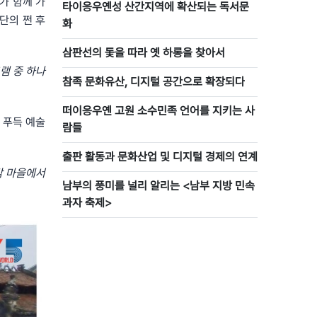
가 함께 가
타이응우옌성 산간지역에 확산되는 독서문
단의 쩐 후
화
삼판선의 돛을 따라 옛 하롱을 찾아서
램 중 하나
참족 문화유산, 디지털 공간으로 확장되다
떠이응우옌 고원 소수민족 언어를 지키는 사
안 푸득 예술
람들
출판 활동과 문화산업 및 디지털 경제의 연계
각 마을에서
남부의 풍미를 널리 알리는 <남부 지방 민속
과자 축제>