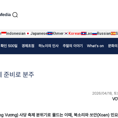
iện tiếng Hàn
Media
n
Indonesian
Japanese
Khmer
Korean
Lao
Russian
S
확인 500일
경제초점
하노이의 인사
주말의 이야기
What's on
문화의
제 준비로 분주
2026/04/18, 토
VO
Hùng Vương) 사당 축제 분위기로 물드는 이때, 북소리와 쏘안(Xoan) 민