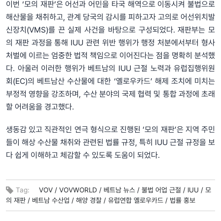
이번 ‘모의 재판’은 어선과 어민을 타국 해역으로 이동시켜 불법으로
해산물을 채취하고, 관계 당국의 감시를 피하고자 고의로 어선위치발
신장치(VMS)를 끈 실제 사건을 바탕으로 구성되었다. 재판부는 모
의 재판 과정을 통해 IUU 관련 위반 행위가 행정 처분에서부터 형사
처벌에 이르는 엄중한 법적 책임으로 이어진다는 점을 명확히 분석했
다. 아울러 이러한 행위가 베트남의 IUU 근절 노력과 유럽집행위원
회(EC)의 베트남산 수산물에 대한 ‘옐로우카드’ 해제 조치에 미치는
부정적 영향을 강조하며, 수산 분야의 국제 협력 및 통합 과정에 초래
할 어려움을 경고했다.
생동감 있고 직관적인 연극 형식으로 진행된 ‘모의 재판’은 지역 주민
들이 해상 수산물 채취와 관련된 법률 규정, 특히 IUU 근절 규정을 보
다 쉽게 이해하고 체감할 수 있도록 도움이 되었다.
Tag:
VOV /
VOVWORLD /
베트남 뉴스 /
불법 어업 근절 /
IUU /
모
의 재판 /
베트남 수산업 /
해양 경찰 /
유럽연합 옐로우카드 /
법률 홍보