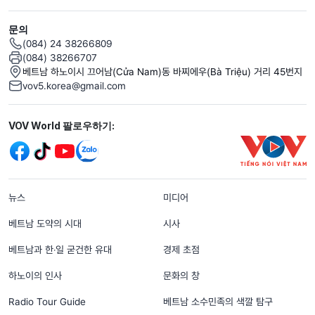
문의
(084) 24 38266809
(084) 38266707
베트남 하노이시 끄어남(Cửa Nam)동 바찌에우(Bà Triệu) 거리 45번지
vov5.korea@gmail.com
Mạng xã hội
VOV World 팔로우하기:
menu footer tiếng Hàn
뉴스
미디어
베트남 도약의 시대
시사
베트남과 한‧일 굳건한 유대
경제 초점
하노이의 인사
문화의 창
Radio Tour Guide
베트남 소수민족의 색깔 탐구