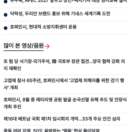
푸꾸옥, APEC 2027 앞두고 상인•택시기사 대상 영어교육 실시
●
닥락성, 두리안 브랜드 홍보 위해 기네스 세계기록 도전
●
호찌민시, 현대적 소방지휘센터 운용
●
많이 본 영상/음원
또 럼 당 서기장·국가주석, 韓 국토부 장관 접견…양국 협력 강화 의
지 재확인
고엽제 참사 65주년, 호찌민시에서 '고엽제 피해자를 위한 걷기 행
사' 개최
호찌민시, 8월 중 레티리엥 공원 발굴 순국선열 유해 추도 및 안장식
개최 추진
제16대 베트남 국회 제1차 임시회의 개막…33개 주요 안건 심의
중동 여러 지역, 50도 육박하는 ‘열돔’ 현상 들이닥쳐