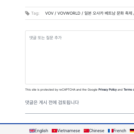
Tag:
VOV /
VOVWORLD /
일본 오사카 베트남 문화 축제 
This site is protected by reCAPTCHA and the Google
Privacy Policy
and
Terms o
댓글은 게시 전에 검토됩니다
English
Vietnamese
Chinese
French