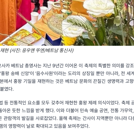
재현 (사진: 응우옌 뚜엔/베트남 통신사)
) 주오사카 베트남 총영사는 지난 9년간 이어온 이 축제의 특별한 의미를 강
'훙왕 숭배 신앙'이 '음수사원'이라는 도리의 상징일 뿐만 아니라, 전 세
일본에서 훙왕 기일을 재현하는 것은 베트남 문화의 끈질긴 생명력과 고향
붙였다.
법 등 전통적인 요소를 모두 갖추어 재현한 훙왕 제례 의식이었다. 축제 
아온 듯한 느낌을 받게 했다. 이와 더불어 민속 예술 공연, 전통 가무악,
은 관람객의 발길을 사로잡았다. 올해 축제는 간사이 지역뿐만 아니라 다른
램의 영향력이 날로 확대되고 있음을 보여주었다.