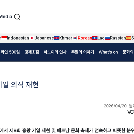
iện tiếng Hàn
Media
n
Indonesian
Japanese
Khmer
Korean
Lao
Russian
S
확인 500일
경제초점
하노이의 인사
주말의 이야기
What's on
문화의
기일 의식 재현
2026/04/20, 월
VO
쿠노구에서 제9회 훙왕 기일 재현 및 베트남 문화 축제가 엄숙하고 따뜻한 분