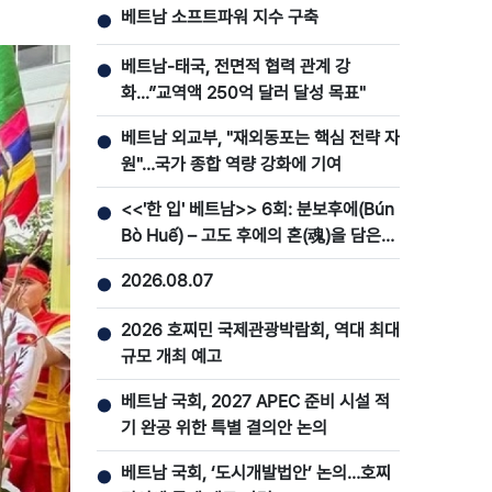
베트남 소프트파워 지수 구축
●
베트남-태국, 전면적 협력 관계 강
●
화...”교역액 250억 달러 달성 목표"
베트남 외교부, "재외동포는 핵심 전략 자
●
원"…국가 종합 역량 강화에 기여
<<'한 입' 베트남>> 6회: 분보후에(Bún
●
Bò Huế) – 고도 후에의 혼(魂)을 담은
맛
2026.08.07
●
2026 호찌민 국제관광박람회, 역대 최대
●
규모 개최 예고
베트남 국회, 2027 APEC 준비 시설 적
●
기 완공 위한 특별 결의안 논의
베트남 국회, ‘도시개발법안’ 논의…호찌
●