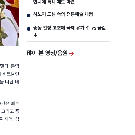
민시에 특례 제도 마련
하노이 도심 속의 전통예술 체험
●
중동 긴장 고조에 국제 유가 ↑ vs 금값
●
↓
많이 본 영상/음원
조했다. 총영
계 베트남인
을 떠난 베
공간은 베트
 그리고 풍
 지역, 심