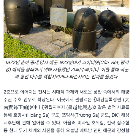
1972년 춘하 공세 당시 해군 제23분대가 끄어비엣(Cửa Việt, 꽝찌
성) 해역을 봉쇄하기 위해 사용했던 기뢰(수뢰)이다. 이를 통해 적군
의 함선 다수를 격침시키거나 파손시키는 전과를 올렸다.
2층으로 이어지는 전시는 시대적 과제와 새로운 상황 속에서의 해양
주권 수호 임무로 확장된다. 이곳에서 관람객은 《대남실록정편 (大
南實錄正編)》이나 《황월지여지 (皇越地輿志)》 같은 법적 사료를
통해 호앙사(Hoàng Sa) 군도, 쯔엉사(Trường Sa) 군도, DK1 해상
시추단에 관해 알아볼 수 있다. 아울러 미사일 호위함, 전략 잠수함
등 현대 무기 체계의 사진을 통해 오늘날 베트남 인민 해군의 강성함