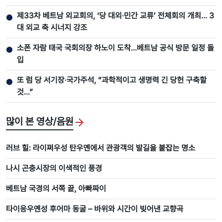
제33차 베트남 외교회의, ‘당 대외·민간 교류’ 전체회의 개최… 3
●
대 외교 축 시너지 강조
소폰 자람 태국 국회의장 하노이 도착…베트남 공식 방문 일정 돌
●
입
또 럼 당 서기장‧국가주석, “과학적이고 생명력 긴 당헌 구축할
●
것…”
많이 본 영상/음원
러브 힐: 라이쩌우성 탄우옌에서 관광객의 발길을 붙잡는 명소
나시 곤충시장의 이색적인 풍경
베트남 국경의 서쪽 끝, 아빠짜이
타이응우옌성 후어마 동굴 – 바위와 시간이 빚어낸 교향곡