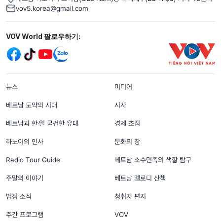
vov5.korea@gmail.com
Mạng xã hội
VOV World 팔로우하기:
menu footer tiếng Hàn
뉴스
미디어
베트남 도약의 시대
시사
베트남과 한‧일 굳건한 유대
경제 초점
하노이의 인사
문화의 창
Radio Tour Guide
베트남 소수민족의 색깔 탐구
주말의 이야기
베트남 멜로디 산책
법정 소식
청취자 편지
주간 프로그램
VOV