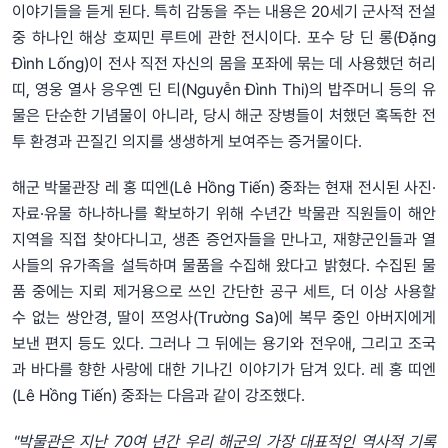
이야기들을 듣게 된다. 특히 감동을 주는 내용은 20세기 군사적 전설
중 하나인 해상 호찌민 루트에 관한 전시이다. 포수 당 딘 롱(Đặng
Đình Lống)이 전사 직전 자신의 몸을 포좌에 묶는 데 사용했던 허리
띠, 영웅 열사 응우옌 딘 티(Nguyễn Đình Thi)의 밥주머니 등의 유
물은 단순한 기념물이 아니라, 당시 해군 장병들이 처했던 혹독한 전
투 환경과 끈질긴 의지를 생생하게 보여주는 증거물이다.
해군 박물관장 레 홍 띠엔(Lê Hồng Tiến) 중좌는 현재 전시된 사진·
자료·유물 하나하나를 확보하기 위해 수년간 박물관 직원들이 해안
지역을 직접 찾아다니고, 생존 증언자들을 만나고, 재향군인들과 열
사들의 유가족을 설득하며 물품을 수집해 왔다고 밝혔다. 수집된 물
품 중에는 지뢰 제거용으로 쓰인 간단한 공구 세트, 더 이상 사용할
수 없는 쌍안경, 딸이 쯔엉사(Trường Sa)에 복무 중인 아버지에게
보낸 편지 등도 있다. 그러나 그 뒤에는 용기와 전우애, 그리고 조국
과 바다를 향한 사랑에 대한 기나긴 이야기가 담겨 있다. 레 홍 띠엔
(Lê Hồng Tiến) 중좌는 다음과 같이 강조했다.
"박물관은 지난 70여 년간 우리 해군의 가장 대표적인 역사적 기록