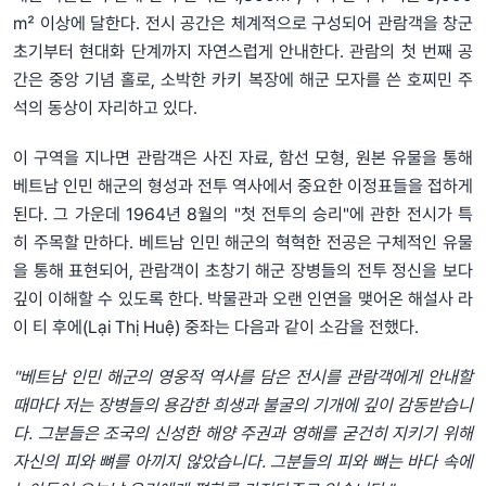
㎡ 이상에 달한다. 전시 공간은 체계적으로 구성되어 관람객을 창군
초기부터 현대화 단계까지 자연스럽게 안내한다. 관람의 첫 번째 공
간은 중앙 기념 홀로, 소박한 카키 복장에 해군 모자를 쓴 호찌민 주
석의 동상이 자리하고 있다.
이 구역을 지나면 관람객은 사진 자료, 함선 모형, 원본 유물을 통해
베트남 인민 해군의 형성과 전투 역사에서 중요한 이정표들을 접하게
된다. 그 가운데 1964년 8월의 "첫 전투의 승리"에 관한 전시가 특
히 주목할 만하다. 베트남 인민 해군의 혁혁한 전공은 구체적인 유물
을 통해 표현되어, 관람객이 초창기 해군 장병들의 전투 정신을 보다
깊이 이해할 수 있도록 한다. 박물관과 오랜 인연을 맺어온 해설사 라
이 티 후에(Lại Thị Huệ) 중좌는 다음과 같이 소감을 전했다.
"베트남 인민 해군의 영웅적 역사를 담은 전시를 관람객에게 안내할
때마다 저는 장병들의 용감한 희생과 불굴의 기개에 깊이 감동받습니
다. 그분들은 조국의 신성한 해양 주권과 영해를 굳건히 지키기 위해
자신의 피와 뼈를 아끼지 않았습니다. 그분들의 피와 뼈는 바다 속에