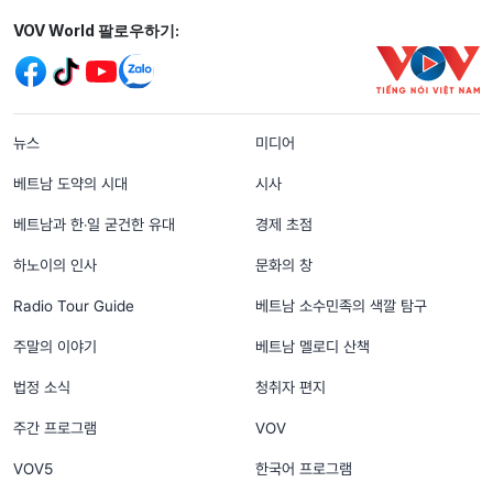
Mạng xã hội
VOV World 팔로우하기:
menu footer tiếng Hàn
뉴스
미디어
베트남 도약의 시대
시사
베트남과 한‧일 굳건한 유대
경제 초점
하노이의 인사
문화의 창
Radio Tour Guide
베트남 소수민족의 색깔 탐구
주말의 이야기
베트남 멜로디 산책
법정 소식
청취자 편지
주간 프로그램
VOV
VOV5
한국어 프로그램