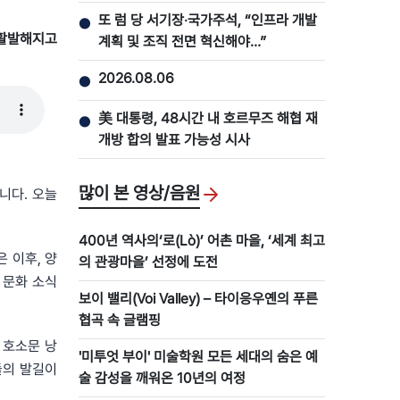
또 럼 당 서기장‧국가주석, “인프라 개발
●
 활발해지고
계획 및 조직 전면 혁신해야…”
2026.08.06
●
美 대통령, 48시간 내 호르무즈 해협 재
●
개방 합의 발표 가능성 시사
많이 본 영상/음원
니다. 오늘
400년 역사의‘로(Lò)’ 어촌 마을, ‘세계 최고
 이후, 양
의 관광마을’ 선정에 도전
 문화 소식
보이 밸리(Voi Valley) – 타이응우옌의 푸른
협곡 속 글램핑
쟁 호소문 낭
'미투엇 부이' 미술학원 모든 세대의 숨은 예
들의 발길이
술 감성을 깨워온 10년의 여정