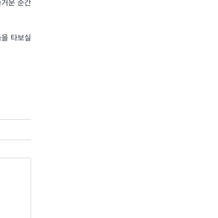
즐거운 순간
리듬을 타보실