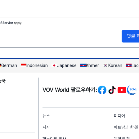
f Service
apply.
댓글 
German
Indonesian
Japanese
Khmer
Korean
Lao
Mạng xã hội
송국
VOV World 팔로우하기:
menu footer tiếng Hà
뉴스
미디어
시사
베트남과 한‧일
하노이의 인사
문화의 창