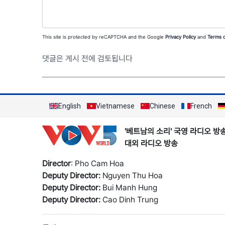
This site is protected by reCAPTCHA and the Google
Privacy Policy
and
Terms o
댓글은 게시 전에 검토됩니다
English
Vietnamese
Chinese
French
'베트남의 소리' 국영 라디오 방
대외 라디오 방송
Director
: Pho Cam Hoa
Deputy Director:
Nguyen Thu Hoa
Deputy Director:
Bui Manh Hung
Deputy Director:
Cao Dinh Trung