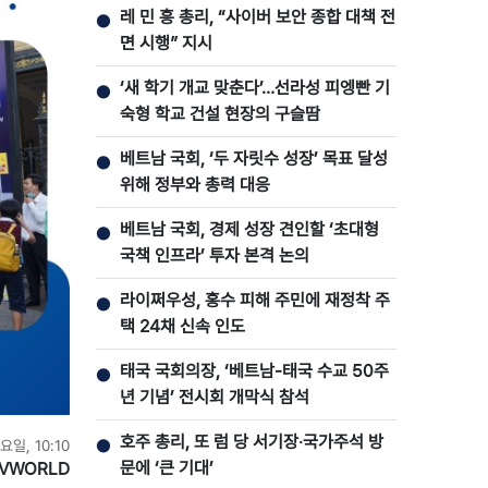
레 민 흥 총리, “사이버 보안 종합 대책 전
●
면 시행” 지시
‘새 학기 개교 맞춘다’…선라성 피엥빤 기
●
숙형 학교 건설 현장의 구슬땀
베트남 국회, ‘두 자릿수 성장’ 목표 달성
●
위해 정부와 총력 대응
베트남 국회, 경제 성장 견인할 ‘초대형
●
국책 인프라’ 투자 본격 논의
라이쩌우성, 홍수 피해 주민에 재정착 주
●
택 24채 신속 인도
태국 국회의장, ‘베트남-태국 수교 50주
●
년 기념’ 전시회 개막식 참석
호주 총리, 또 럼 당 서기장‧국가주석 방
●
요일, 10:10
문에 ‘큰 기대’
VWORLD