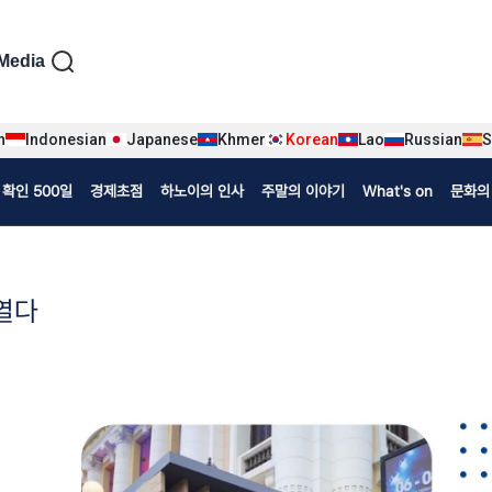
iện tiếng Hàn
Media
n
Indonesian
Japanese
Khmer
Korean
Lao
Russian
S
확인 500일
경제초점
하노이의 인사
주말의 이야기
What's on
문화의
 열다