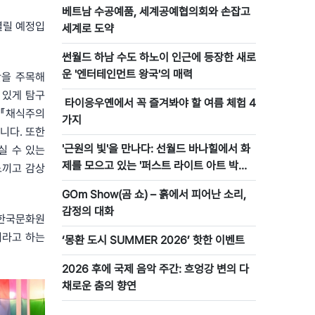
베트남 수공예품, 세계공예협의회와 손잡고
열릴 예정입
세계로 도약
썬월드 하남 수도 하노이 인근에 등장한 새로
운 '엔터테인먼트 왕국'의 매력
공간을 주목해
 있게 탐구
타이응우옌에서 꼭 즐겨봐야 할 여름 체험 4
 『채식주의
가지
됩니다. 또한
'근원의 빛'을 만나다: 선월드 바나힐에서 화
실 수 있는
제를 모으고 있는 '퍼스트 라이트 아트 박물
느끼고 감상
관’
GOm Show(곰 쇼) – 흙에서 피어난 소리,
감정의 대화
 한국문화원
이라고 하는
‘몽환 도시 SUMMER 2026’ 핫한 이벤트
2026 후에 국제 음악 주간: 흐엉강 변의 다
채로운 춤의 향연