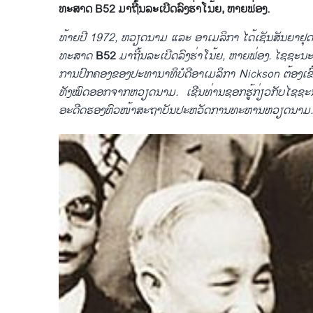
ທະ​ສາດ​ B52 ມາຖີ້ນລະ​ເບີດ​ລົງ​ຮ່າ​ໂນ້ຍ, ຫາຍ​ຟ່ອງ. ​
ທ້າຍ​ປີ 1972, ຫວຽດນາມ ​ແລະ ອາ​ເມ​ລິ​ກາ ​ໄດ້​ເຊັນສັນ​ຍາ​ຢຸດ​ຕິ
ທະ​ສາດ​
B52
ມາຖີ້ນລະ​ເບີດ​ລົງ​ຮ່າ​ໂນ້ຍ, ຫາຍ​ຟ່ອງ. ​ໄຊຊະນະ
ການ​ປົກຄອງ​ຂອງ​ປະທານາທິບໍດີ​ອາ​ເມ​ລິ​ກາ Nickson ຕ້ອງ​​ເຂ
ທັງ​ໝົ​ດອອກ​ຈາກ​ຫວຽດນາມ. ​ເຊີນ​ທ່ານ​ຊອກ​ຮູ້​ກ່ຽວ​ກັບ​ໄ
ອະດີດ​ຮອງ​ຫົວໜ້າ​ສະ​ຖາ​ບັນ​ປະຫວັດການ​ທະຫານ​ຫວຽ​ດນາມ.