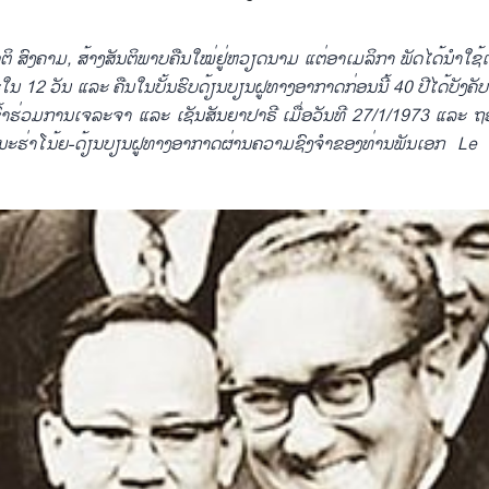
 ສົງຄາມ, ສ້າງສັນ​ຕິ​ພາບ​ຄືນ​ໃໝ່​ຢູ່​ຫວຽດນາມ ແຕ່​ອາ​ເມ​ລິ​ກາ​ ພັດ​ໄດ້​ນຳ​ໃຊ້​ເ
ໃນ​ 12 ວັນ ​ແລະ ຄືນ​​ໃນ​ບັ້ນຮົບດ້ຽນບຽນ​ຝູທາງ​ອາກາດກ່ອນ​ນີ້ 40 ປີ​ໄດ້​ບັງຄັບ
ົ້າຮ່ວມ​ການເຈລະຈາ ​ແລະ ​ເຊັນ​ສັນຍາ​ປາຣີ ​ເມື່ອ​ວັນ​ທີ 27/1/1973​ ແລະ 
ຊຊະນະຮ່າ​ໂນ້ຍ-ດ້ຽນບຽນ​ຝູທາງ​ອາກາດຜ່ານ​ຄວາມຊົງ​ຈຳ​ຂອງ​ທ່ານ​ພັນ​ເອກ 