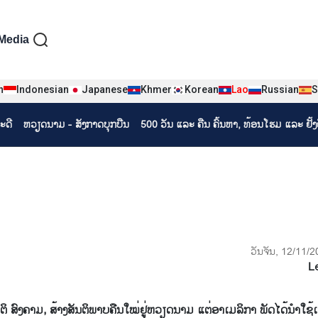
iện tiếng Lào
Media
n
Indonesian
Japanese
Khmer
Korean
Lao
Russian
S
ະດີ
ຫວຽດ​ນາມ - ສັງ​ກາດ​ບຸກ​ບືນ
500 ວັນ ແລະ ຄືນ ຄົ້ນຫາ, ທ້ອນໂຮມ ແລະ ຢັ້
ວັນຈັນ, 12/11/
L
 ສົງຄາມ, ສ້າງສັນ​ຕິ​ພາບ​ຄືນ​ໃໝ່​ຢູ່​ຫວຽດນາມ ແຕ່​ອາ​ເມ​ລິ​ກາ​ ພັດ​ໄດ້​ນຳ​ໃຊ້​ເ