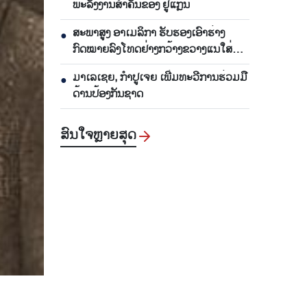
ພະລັງງານສຳຄັນຂອງ ຢູແກຼນ
ສະພາສູງ ອາເມລິກາ ຮັບຮອງເອົາຮ່າງ
●
ກົດໝາຍລົງໂທດຢ່າງກວ້າງຂວາງແນໃສ່
ລັດເຊຍ
ມາເລເຊຍ, ກຳປູເຈຍ ເພີ່ມທະວີການຮ່ວມມື
●
ດ້ານປ້ອງກັນຊາດ
ສົນ​ໃຈ​ຫຼາຍ​ສຸດ