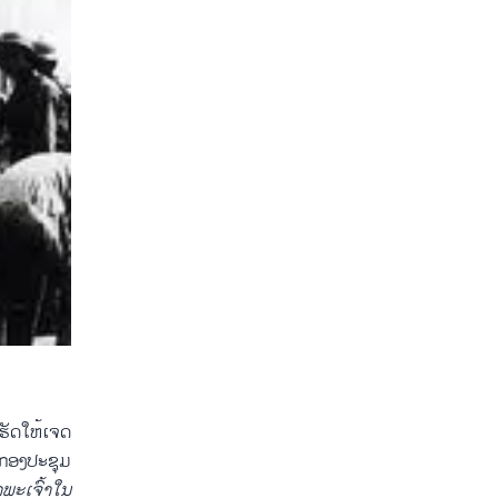
ັດ​ໃຫ້​ເຈດ​
ກອງ​ປະຊຸມ​
ພະ​ເຈົ້າ​ໃນ​