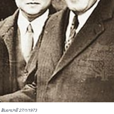
ສັນຍາ​ປາຣີ ​27/1/1973​