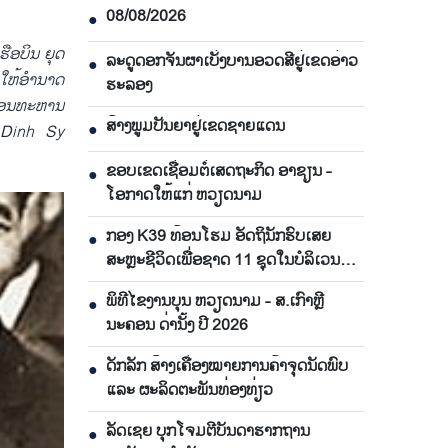
08/08/2026
●
ຮືອບິນ ຍຸດ​
ລະດູດອກຈັນຜາເບັ່ງບານອວດສີຢູ່ເຂດອ່າວ
●
​ໃຫ້​ອຳນາດ​
ຮະລອງ
ຖອນ​ທະຫານ​
ສ້າງພູມປັນຍາຢູ່ເຂດຊາຍແດນ
●
Le Dinh Sy
ຂອບເຂດເຊື່ອມຕໍ່ເສດຖະກິດ ອາຊຽນ -
●
ໂອກາດໃຫ້ແກ່ ຫວຽດນາມ
ກອງ K39 ທ້ອນໂຮມ ອັດຖິນັກຮົບເສຍ
●
ສະຫຼະຊີວິດເພື່ອຊາດ 11 ຊຸດໃນບໍລິເວນ
ແຂວງ ອານຢາງ
ພິທີໄຂງານບຸນ ຫວຽດນາມ - ສ.ເກົາຫຼີ
●
ນະຄອນ ດ່ານັ້ງ ປີ 2026
ດັກລັກ ສ້າງເຄື່ອງໝາຍການຄ້າຈຸດນັດພົບ
●
ແລະ ຜະລິດຕະພັນທ່ອງທ່ຽວ
ລັດເຊຍ ບຸກໂຈມຕີບັນດາຮາກຖານ
●