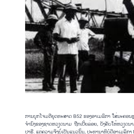
ການ​ບຸກ​ໂຈມຕີ​ຍຸດ​ທະ​ສາດ B52 ຂອງ​ອາ​ເມ​ລິ​ກາ ​ໃສ່​ນະຄອນ​ຫຼວ
ຈຳນົງ​ຂອງ​ຊາດ​ຫວຽດນາມ ຖືກ​ເປັ້ຍລ່ອຍ, ບັງຄັບ​ໃຫ້​ຫວຽດນາມ 
ປາຣີ. ​ແຕ່​ຄວາມ​ຈິງ​ບໍ່​ເປັນ​ແນວ​ນັ້ນ, ປະທານາທິບໍດີ​ອາ​ເມ​ລິ​ກາ 