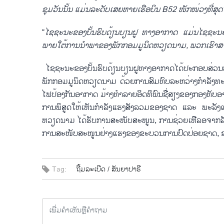
ຊຸມ​ວັນນັ້ນ ​ແມ່ນ​ລະດັບ​ເສຍ​ຫາຍ​​ເຮື​ອບິນ
B52
​ ໜັກໜ່ວງ​ທີ່​ສຸດ
“
​​ໄຊຊະນະຂອງ​ບັ້ນຮົບ​ດ້ຽນບຽນ​ຝູ ທາງ​ອາກາດ ​ແມ່ນ​ໄຊຊະນ
ພາຍ​ໃຕ້​ການ​ນຳພາ​ຂອງ​ພັກ​ກອມ​ມູນິດ​ຫວຽດນາມ, ພວກ​ເຮົາ​ສາມາດ
​ ໄຊຊະນະ​ຂອງ​ບັ້ນຮົບ​ດ້ຽນບຽນ​ຝູທາງ​ອາກາດ​ໄດ້​ປະກອບສ່ວນ​ພ
ພັກ​ກອມ​ມູນິດ​ຫວຽ​ດນາມ ດ້ວຍ​ການ​ສົມທົບ​ລະ​ຫວ່າງ​ກຳລັງ​ທ
ໄຟ​ປ້ອງ​ກັນ​ອາກາດ ມ້າງທຳລາຍ​ອິດ​ທິພົນ​ຊື່​ສຽງ​ຂອງ​ກອງທັບ​ອາ
ການ​ພິສູດ​ໃຫ້​ເຫັນ​ກຳລັງ​ແຮງ​ສັງ​ລວມ​ຂອງ​ຊາດ​ ​ແລະ ພະລັງ
ຫວຽດນາມ ​ໄດ້​ຮັບ​ການ​ສະໜັບ​ສະ​ໜູນ, ການ​ຊ່ວຍ​ເຫືລ​ອຈາກ​ລັ
ການສະໜັບສະໜູນ​ຢ່າງ​ແຮງ​ຂອງ​ຂະ​ບວນການ​ປົດ​ປ່ອຍ​ຊາດ, ຂອງ
Tag:
ຖີ້ມລະເບີດ /
ສັນຍາປາຣີ