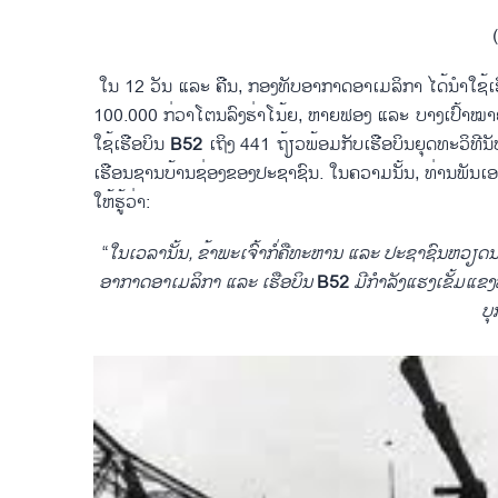
​ ໃນ 12 ວັນ ​ແລະ ຄືນ, ກອງທັບ​ອາກາດ​ອາ​ເມ​ລິ​ກາ ​ໄດ້​ນຳ​ໃຊ້​
100.000 ກ່ວາ​ໂຕນ​ລົງ​ຮ່າ​ໂນ້ຍ, ຫາຍ​ຟອງ ​ແລະ ​ບາງ​ເປົ້າໝາຍ
ໃຊ້​ເຮືອບິນ​
B52
ເຖິງ 441 ​ຖ້ຽວພ້ອມ​ກັບເຮືອບິນ​ຍຸດ​ທະ​ວິທີ
ເຮືອນ​ຊານ​ບ້ານ​ຊ່ອງ​ຂອງ​ປະຊາຊົນ. ​ໃນ​ຄວາມ​ນັ້ນ, ທ່ານ​ພັນ
ໃຫ້​ຮູ້​ວ່າ:
“
​ໃນ​ເວລານັ້ນ, ຂ້າພະ​ເຈົ້າກໍ່ຄື​ທະຫານ ​ແລະ ປະຊາຊົນ​ຫວຽດນາມ 
ອາກາດ​ອາ​ເມ​ລິ​ກາ ​ແລະ ​ເຮືອບິນ
B52
ມີ​ກຳລັງ​ແຮງ​​ເຂັ້ມ​ແຂ
ບຸ