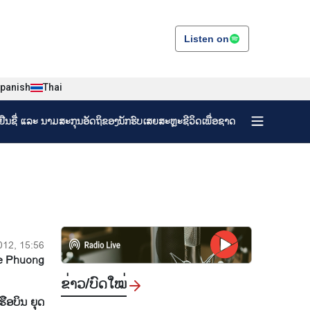
Listen on
panish
Thai
ງຢືນຊື່ ແລະ ນາມສະກຸນອັດຖິຂອງນັກຮົບເສຍສະຫຼະຊີວິດເພື່ອຊາດ
2012, 15:56
e Phuong
ຂ່າວ/ບົດ​ໃໝ່
ຮືອບິນ ຍຸດ​