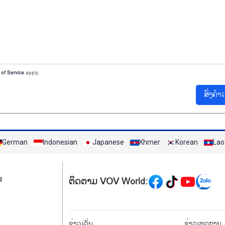
of Service
apply.
ສົ່ງຄຳ
German
Indonesian
Japanese
Khmer
Korean
Lao
Mạng xã hội
ມ
ຕິດຕາມ VOV World:
menu footer tiếng Là
ຂ່າວເດັ່ນ
ຂ່າວເຫດການ