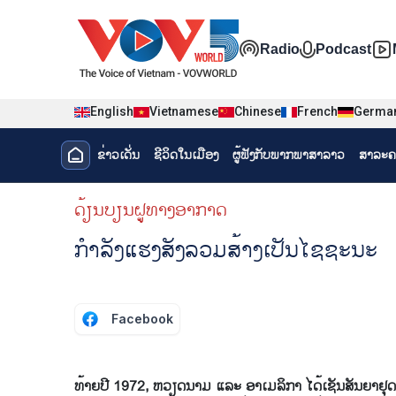
Nhảy đến nội dung
Đa phương t
Radio
Podcast
English
Vietnamese
Chinese
French
Germa
Menu trang chủ tiếng Lào
ຂ່າວເດັ່ນ
ຊີ​ວິດ​ໃນ​ເມືອງ
ຜູ້​ຟັງ​ກັບ​ພາກ​ພາ​ສາ​ລາວ
ສາລະຄ
menu phụ tiếng Lào
ດ້ຽນບຽນ​ຝູທາງ​ອາກາດ
ກຳລັງແຮງສັງລວມສ້າງເປັນໄຊຊະນະ
Facebook
ທ້າຍ​ປີ 1972, ຫວຽດນາມ ​ແລະ ອາ​ເມ​ລິ​ກາ ​ໄດ້​ເຊັນສັນ​ຍາ​ຢຸດ​ຕິ