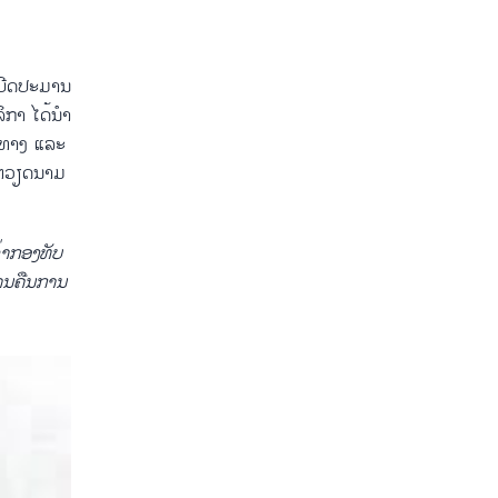
ບີດ​​ປະມານ​
ກາ​ ໄດ້​ນຳ​
ນທາງ ​ແລະ ​
ຫວຽ​ດນາມ ​
່າ​ກອງທັບ​
້ານ​ຄືນການ​