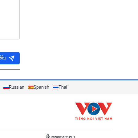
ເຫັນ
Russian
Spanish
Thai
o
ຄົ້ນຫາຫວຽດນາມ