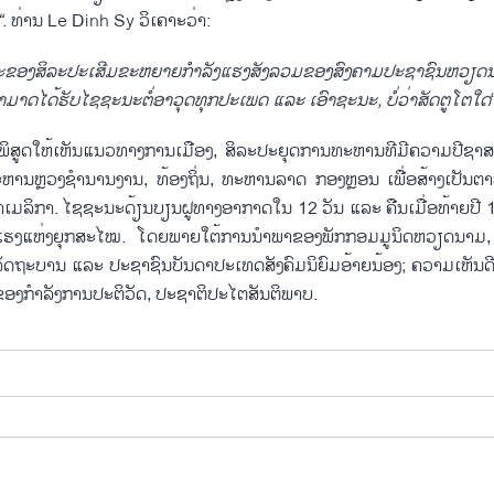
“
. ທ່ານ Le Dinh Sy
ວິ​ເຄາະ​ວ່າ:
ະຂອງ​ສິລະ​ປະ​ເສີມ​ຂະຫຍາຍ​ກຳລັງ​ແຮງ​ສັງ​ລວມຂອງ​ສົງຄາມ​ປະຊາຊົນ​ຫວຽດ
​ໄດ້​ຮັບ​ໄຊຊະນະ​ຕໍ່​ອາວຸດທຸກປະ​ເພດ​​ ​ແລະ ​ເອົາ​ຊະນະ, ບໍ່​ວ່າ​ສັດຕູ​ໂຕ​ໃດ
ິສູ​ດ​ໃຫ້​ເຫັນ​ແນວທາງ​ການ​ເມືອງ, ສິລະ​ປະຍຸດການ​ທະຫານ​ທີ​ມີ​ຄວາມ​ປີ​ຊາ​
ະຫານຫຼວງ​ຊຳ​ນານງານ, ທ້ອງ​ຖິ່ນ, ທະຫານ​ລາດ ກອງ​ຫຼອນ ​ເພື່ອ​ສ້າງ​ເປັນຕາ
​ເມ​ລິ​ກາ. ​ໄຊຊະນະ​ດ້ຽນບຽນ​ຝູທາງ​ອາກາດ​ໃນ 12 ວັນ ​ແລະ ຄືນ​​ເມື່ອ​ທ້າ​ຍປີ 
​ແຮງ​ແຫ່ງ​ຍຸກ​ສະ​ໄໝ.​ ​ໂດຍ​ພາຍ​ໃຕ້​ການ​ນຳພາ​ຂອງ​ພັກ​ກອມ​ມູນິດ​ຫວຽດນາມ
ດຖະບານ ​ແລະ ປະຊາຊົນ​ບັນດາ​ປະ​ເທດ​ສັງຄົມ​ນິຍົມ​ອ້າຍ​ນ້ອງ; ຄວາມ​ເຫັນ​ດີ​
​ກຳລັງ​ການ​ປະຕິວັດ, ປະຊາ​ຕິ​ປະ​ໄຕ​ສັນຕິພາບ.