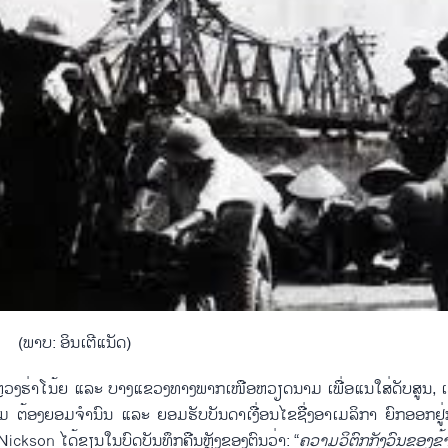
(ພາບ: ອິນ​ເຕີ​ແນັດ)
ງ​ຮ່າ​ໂນ້ຍ ​ແລະ ບາງ​ແຂວງ​ທາງ​ພາກ​ເໜືອ​ຫວຽດນາມ ​ເພື່ອ​ແນ​ໃສ່​ດັບ​ສູນ, ​ເຮ
ຕ້ອງ​ຍອມຈຳນົນ ​ແລະ ຍອມຮັບບັນດາ​ເງື່ອ​ນໄຂຊື່​ງອາ​ເມ​ລິ​ກາ ຍົກ​ອອກ​ຢູ່​
Nickson ​ໄດ້​ຂຽນ​ໃນ​ບົດ​ບັນທຶກ​ຄືນ​ຫຼັງ​ຂອງ​ຕົນ​ວ່າ: “
ຄວາ​ມວິຕົກ​ກັງວົນ​ຂອງ​ຂ້າ