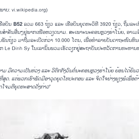
(ພາບ: vi.wikipedia.org)
ເຮືອບິນ
B52
ລວມ 663 ​ຖ້ຽວ ​ແລະ ​ເຮືອບິນ​ຍຸດ​ທະ​ວິທີ 3920 ຖ້ຽວ, ຖີ້ມລະ​ເ
ສຳຄັນ​ອື່ນໆ​ຢູ່​ພາກ​ເໜືອ​ຫວຽດນາມ. ສະ​ເພາະ​ນະຄອນຫຼວງ​ຮ່າ​ໂນ້ຍ, ອາ​ເມ​ລິ​
ນັບ​ພັນຖ້ຽວ ມາຖີ້ມລະ​ເບີດ​ກ່ວາ 10.000 ​ໂຕນ, ​ເພື່ອທຳລາຍ​ບັນດາ​​ຖະໜົນຫົ
​ເອກ Le Dinh Sy
​ໃນ​ເລານັ້ນພວມ​ເຮັດ​ວຽກ​ຢູ່ສະ​ຖາ​ບັນ​ປະຫວັດ​ການ​ທະຫານ​
​ມີ​ຄວາມ​​ເປັນ​ຫ່ວງ ​ແລະ ວິຕົກ​ກັງວົນ​ຕໍ່​ນະຄອນຫຼວງ​ຮ່າ​ໂນ້ຍ ຍ້ອນ​ໄດ້​ຍິນ​ວ
ງທີ່​ສຸດ.​ ແຕ່​ພວ​ກເຮົາ​ພັດມີ​ອາວຸດຍຸດ​ໂທ​ປະກອນ ​ແລະ ຈິດ​ໃຈຢ່າງ​ພຽງພໍ​ເພື່ອ​ຕ
ກ​ໂຈມ​ຕີ​ຍຸດ​ທະ​ສາດ​ດັ່ງກ່າວ
“