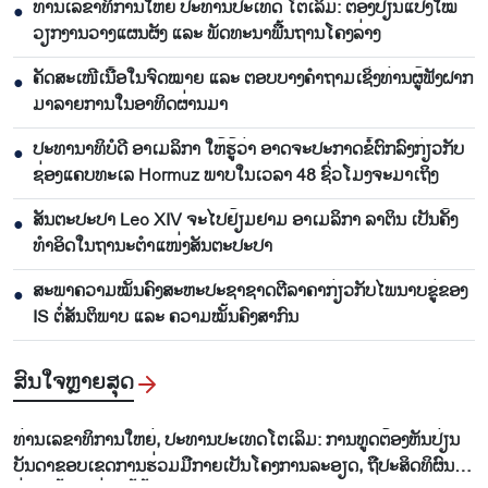
ທ່ານເລ​ຂາ​ທິ​ການ​ໃຫຍ່ ປະ​ທານ​ປະ​ເທດ ໂຕ​ເລິມ: ຕ້ອງ​ປ່ຽນ​ແປງ​ໃໝ່​
●
ວຽກ​ງານ​ວາງ​ແຜນ​ຜັງ ແລະ ​ພັດ​ທະ​ນາ​ພື້ນ​ຖານ​ໂຄງ​ລ່າງ
ຄັດສະເໜີເນື້ອໃນຈົດໝາຍ ແລະ ຕອບບາງຄຳຖາມເຊິ່ງທ່ານຜູ້ຟັງຝາກ
●
ມາລາຍການໃນອາທິດຜ່ານມາ
ປະທານາທິບໍດີ ອາເມລິກາ ໃຫ້ຮູ້ວ່າ ອາດຈະປະກາດຂໍ້ຕົກລົງກ່ຽວກັບ
●
ຊ່ອງແຄບທະເລ Hormuz ພາບໃນເວລາ 48 ຊົ່ວໂມງຈະມາເຖິງ
ສັນຕະປະປາ Leo XIV ຈະໄປຢ້ຽມຢາມ ອາເມລິກາ ລາຕິນ ເປັນຄັ້ງ
●
ທຳອິດໃນຖານະຕຳແໜ່ງສັນຕະປະປາ
ສະພາຄວາມໝັ້ນຄົງສະຫະປະຊາຊາດຕີລາຄາກ່ຽວກັບໄພນາບຂູ່ຂອງ
●
IS ຕໍ່ສັນຕິພາບ ແລະ ຄວາມໝັ້ນຄົງສາກົນ
ສົນ​ໃຈ​ຫຼາຍ​ສຸດ
ທ່ານ​ເລ​ຂາ​ທິ​ການ​ໃຫຍ່, ປະ​ທານ​ປະ​ເທດ​ໂຕ​ເລິມ: ການ​ທູດ​ຕ້ອງ​ຫັນ​ປ່ຽນ​
ບັນ​ດາ​ຂອບ​ເຂດ​ການ​ຮ່ວມ​ມື​ກາຍ​ເປັນ​ໂຄງ​ການ​ລະ​ອຽດ​, ຖື​ປະ​ສິດ​ທິ​ຜົນ​