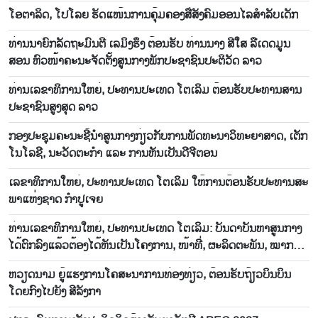
ຢ່າງ​ແທ້​ຈິງ​ແມ່ນ​ໄມ້ຫຼ້າ​ວັດ​ແທກ
ໂອ​ຕາ​ລິດ, ໂປ​ໂລຍ ຮັດ​ແໜ້ນ​ການ​ຄຸ້ມ​ຄອງ​ສື່​ສັງ​ຄົມ​ອອນ​ໄລ​ສຳ​ລັບ​ເດັກ
​ທ່ານນາ​ຍົກ​ລັດ​ຖະ​ມົນ​ຕີ ເລ​ມິງ​ຮຶງ ຕ້ອນ​ຮັບ ​​ທ່ານນາງ ສີ​​ໃສ ລື​ເດ​ດ​ມູນ​
ສອນ ຫົວ​ໜ້າ​ຄະ​ນະ​ຈັດ​ຕັ້ງ​ສູນ​ກາງ​ພັກ​ປະ​ຊາ​ຊົນ​ປະ​ຕິ​ວັດ ລາວ
ທ່ານເລຂາທິການໃຫຍ່, ປະທານປະເທດ ໂຕເລິມ ຕ້ອນຮັບປະທານສານ
ປະຊາຊົນສູງສຸດ ລາວ
ກອງປະຊຸມຄະນະຊີ້ນຳສູນກາງກ່ຽວກັບການພັດທະນາວິທະຍາສາດ, ເຕັກ
ໂນໂລຊີ, ນະວັດຕະກຳ ແລະ ການຫັນເປັນດີຈີຕອນ
ເລ​ຂ​າ​ທິ​ການ​ໃຫຍ່, ປະ​ທານ​ປະ​ເທດ ໂຕ​ເລິມ ໃຫ້​ການ​ຕ້ອນ​ຮັບ​ປະ​ທານ​ສະ​
ພາ​ແຫ່ງ​ຊາດ ກຳ​ປູ​ເຈຍ
ທ່ານເລຂາທິການໃຫຍ່, ປະທານປະເທດ ໂຕເລິມ: ບັນດາບັນຫາສູນກາງ
ໄດ້ຕົກລົງແລ້ວຕ້ອງໄດ້ຫັນເປັນໂຄງການ, ໜ້າທີ່, ຜະລິດຕະພັນ, ໝາກຜົນ
ລະອຽດໃນທັນທີ
ຫວຽດ​ນາມ ຍູ້​ແຮງ​ການ​ໂຄ​ສະ​ນາ​ການ​ທ່ອງ​ທ່ຽວ, ຕ້ອນ​ຮັບ​ຖ້ຽວ​ບິນ​ບິນ​
ໂດຍ​ກົງ​ໄປ​ຍັງ ສີ​ລັງ​ກາ