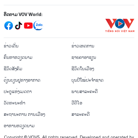
Mạng xã hội
ຕິດຕາມ VOV World:
menu footer tiếng Lào
ຂ່າວເດັ່ນ
ຂ່າວເຫດການ
ຄົ້ນຫາຫວຽດນາມ
ຊາຍຄາອາຊຽນ
ຊີ​ວິດ​ສັງ​ຄົມ
ຊີ​ວິດ​ໃນ​ເມືອງ
ດ້ຽນບຽນ​ຝູທາງ​ອາກາດ
ບຸນປີໃໝ່ປະຈຳຊາດ
ປະຕູແຫ່ງເມດຕາ
ພາບສາລະຄະດີ
ວັດທະນະທໍາ
ວີດີໂອ
ສະຖານະການ ການເມືອງ
ສາລະຄະດີ
ອາຫານຫວຽດນາມ
Copyright © VOV5. All rights reserved. Developed and operated by