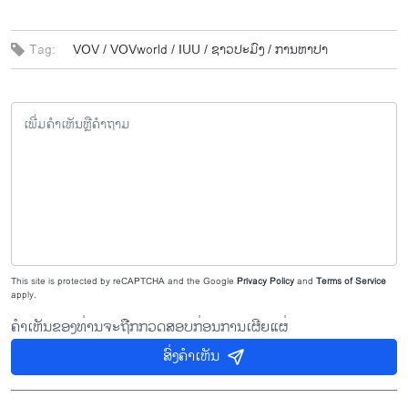
Tag:
VOV /
VOVworld /
IUU /
ຊາວ​ປະ​ມົງ /
ການ​ຫາ​ປາ
This site is protected by reCAPTCHA and the Google
Privacy Policy
and
Terms of Service
apply.
ຄຳເຫັນຂອງທ່ານຈະຖືກກວດສອບກ່ອນການເຜີຍແຜ່
ສົ່ງຄຳເຫັນ