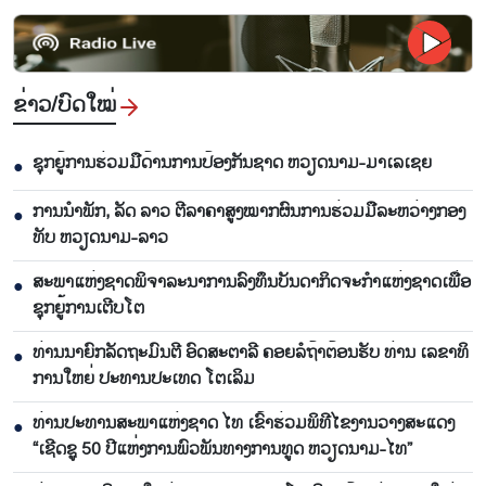
ຂ່າວ/ບົດ​ໃໝ່
ຊຸກ​ຍູ້​ການ​ຮ່ວມ​ມື​ດ້ານ​ການ​ປ້ອງ​ກັນ​ຊາດ ຫວຽດ​ນາມ-ມາ​ເລ​ເຊຍ
●
ການ​ນຳ​ພັກ, ລັດ ລາວ ຕີ​ລາ​ຄາ​ສູງ​ໝາກ​ຜົນ​ການ​ຮ່ວມ​ມື​ລະ​ຫວ່າງກອງ​
●
ທັບ ຫວຽດ​ນາມ-ລາວ
ສະ​ພາ​ແຫ່ງ​ຊາດ​ພິ​ຈາ​ລະ​ນາ​​ການລົງ​ທຶນ​ບັນ​ດາ​ກິດ​ຈະ​ກຳ​ແຫ່ງ​ຊາດ​ເພື່ອ​
●
ຊຸກ​ຍູ້​ການ​ເຕີບ​ໂຕ
ທ່ານ​ນາ​ຍົກ​ລັດ​ຖະ​ມົນ​ຕີ ອົດ​ສະ​ຕາ​ລີ ​ຄອຍລໍ​ຖ້າ​ຕ້ອນ​ຮັບ ທ່ານ ເລ​ຂາ​ທິ​
●
ການ​ໃຫຍ່ ປະ​ທານ​ປະ​ເທດ ໂຕ​ເລິມ
ທ່ານ​ປະ​ທານ​ສະ​ພາ​ແຫ່ງ​ຊາດ ໄທ ເຂົ້າ​ຮ່ວມ​ພິ​ທີ​ໄຂ​ງານ​ວາງ​ສະ​ແດງ
●
“ເຊີດ​ຊູ 50 ປີ​ແຫ່ງ​ການ​ພົວ​ພັນ​ທາງ​ການ​ທູດ ຫວຽດ​ນາມ-ໄທ”