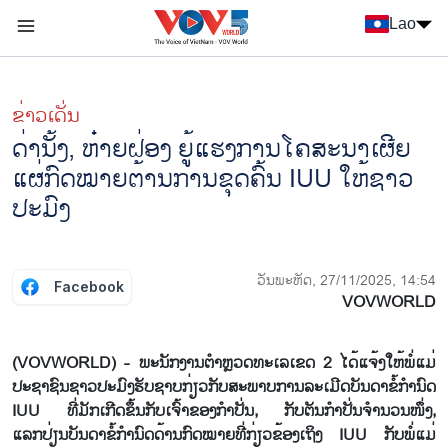
Nhảy đến nội dung
Lao
Menu trang chủ tiếng Lào
menu phụ tiếng Lào
ຂ່າວເດັ່ນ
ດ່າ​ນັ້ງ, ຫ໋າຍ​ຝ່ອງ ຍູ້​ແຮງ​ການ​ໂຄ​ສະ​ນາ​ເຜີຍ​
ແຜ່​ກົດ​ໝາຍ​ຕ້ານ​ການ​ຂຸດ​ຄົ້ນ IUU ໃຫ້​ຊາວ​
ປະ​ມົງ
ວັນພະຫັດ, 27/11/2025, 14:54
Facebook
VOVWORLD
(VOVWORLD) - ພະນັກງານຕຳຫຼວດທະເລເຂດ 2 ໄດ້ແຈ້ງໃຫ້ພໍ່ແມ່
ປະຊາຊົນຊາວປະມົງຮັບຊາບກ່ຽວກັບສະພາບການລະເມີດບັນດາຂໍ້ກຳນົດ
IUU ທີ່ມັກເກີດຂຶ້ນກັບເຈົ້າຂອງກຳປັ່ນ, ກັບຕັນກຳປັ່ນຈຳນວນໜຶ່ງ,
ແລກປ່ຽນບັນດາຂໍ້ກຳນົດດ້ານກົດໝາຍທີ່ກ່ຽວຂ້ອງເຖິງ IUU ກັບພໍ່ແມ່