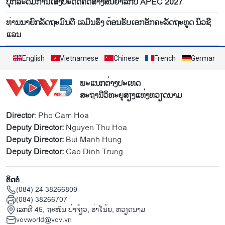
ປຸກ​ລະ​ດົມ​ການ​ເສັງ​ປະ​ດິດ​ຄິດ​ສ້າງສັນ​ຍາ​ລັກ​ປີ APEC 2027
ທ່ານນາຍົກລັດຖະມົນຕີ ເລມິນຮຶງ ຕ້ອນຮັບເອກອັກຄະລັດຖະທູດ ນິວຊີ
ແລນ
English
Vietnamese
Chinese
French
German
ພະແນກຕ່າງປະເທດ
ສະຖານີວິທະຍຸສຽງແຫ່ງຫວຽດນາມ
Director
: Pho Cam Hoa
Deputy Director:
Nguyen Thu Hoa
Deputy Director:
Bui Manh Hung
Deputy Director:
Cao Dinh Trung
ຕິດຕໍ່
(084) 24 38266809
(084) 38266707
ເລກທີ 45, ຖະໜົນ ບ່າ​ຈ້ຽວ, ຮ່າ​ໂນ້ຍ, ຫວຽດນາມ
vovworld@vov.vn