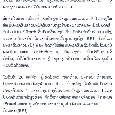
ຂົນຂວາຍຊາວປະມົງຕ້ານການຂຸດຄົ້ນສິນທະເລແບບຜິດກົດໝາຍ, ບໍ່
ລາຍງານ ແລະ ບໍ່ປະຕິບັດຕາມຂໍ້ກຳນົດ (IUU).
ທີ່ການໂຄສະນາເຜີຍແຜ່, ພະນັກງານຕຳຫຼວດທະເລເຂດ 2 ໄດ້ແຈ້ງໃຫ້
ພໍ່ແມ່ປະຊາຊົນຊາວປະມົງຮັບຊາບກ່ຽວກັບສະພາບການລະເມີດບັນດາຂໍ້
ກຳນົດ IUU ທີ່ມັກເກີດຂຶ້ນກັບເຈົ້າຂອງກຳປັ່ນ, ກັບຕັນກຳປັ່ນຈຳນວນໜຶ່ງ,
ແລກປ່ຽນບັນດາຂໍ້ກຳນົດດ້ານກົດໝາຍທີ່ກ່ຽວຂ້ອງເຖິງ IUU ກັບພໍ່ແມ່
ປະຊາຊົນຊາວປະມົງ ແລະ ຈັດຕັ້ງໃຫ້ພໍ່ແມ່ປະຊາຊົນເຊັນຄຳໝັ້ນສັນຍາບໍ່
ລະເມີດການຫາປາແບບຜິດກົດໝາຍ, ບໍ່ລາຍງານ, ບໍ່ປະຕິບັດຕາມຂໍ້
ກຳນົດ, ກໍ່ຄືບໍ່ເປັນນາຍໜ້າ ຫຼື ໜູນຊ່ວຍບັນດາການເຄື່ອນໄຫວຂຸດຄົ້ນ
ແບບຜິດກົດໝາຍ.
ໃນວັນທີ 26 ພະຈິກ, ຢູ່ເຂດພິເສດ ກາດຫ໋າຍ, ນະຄອນ ຫ໋າຍຝ່ອງ,
ອົງການໄອຍະການປະຊາຊົນເຂດ 4 - ຫ໋າຍຝ່ອງ ໄດ້ສົມທົບກັບສານ
ປະຊາຊົນເຂດ 4 - ຫ໋າຍຝ່ອງ, ກອງບັນຊາການຕຳຫຼວດທະເລເຂດ 1 ແລະ
ບັນດາກົມກອງທີ່ກ່ຽວຂ້ອງ ຈັດຕັ້ງການພິພາກສາສານຈຳລອງ ໂຄສະນາ
ເຜີຍແຜ່ກົດໝາຍກ່ຽວກັບການຕ້ານການຂຸດຄົ້ນສິນທະເລແບບຜິດ
ກົດໝາຍ (IUU).