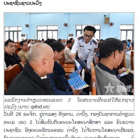
ປະຊາຊົນຊາວປະມົງ
ພະນັກງານຕຳຫຼວດທະເລເຂດ 2 ໂຄສະນາເຜີຍແຜ່ໃຫ້ແກ່ຊາວ
ປະມົງ (ພາບ:
qdnd.vn
)
ວັນທີ 26 ພະຈິກ, ຢູ່ຕາແສງ ທັງອານ, ດ່ານັ້ງ, ກອງບັນຊາການຕຳຫຼວດ
ທະເລ ເຂດ 2 ໄດ້ສົມທົບກັບຄະນະໂຄສະນາສຶກສາ ແລະ ຂົນຂວາຍ
ປະຊາຊົນ ອົງຄະນະພັກນະຄອນ ດ່ານັ້ງ ໄດ້ຈັດການໂຄສະນາເຜີຍແຜ່,