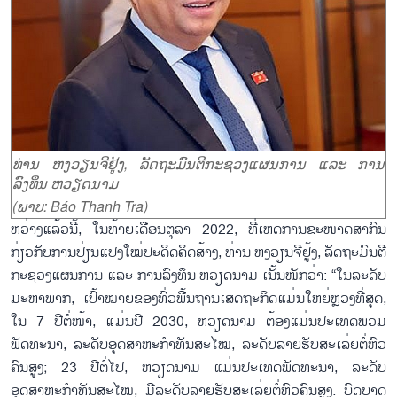
ທ່ານ ຫງວຽນຈີຢູ້ງ, ລັດຖະມົນຕີກະຊວງແຜນການ ແລະ ການ
ລົງທຶນ ຫວຽດນາມ
(ພາບ: Báo Thanh Tra)
ຫວ່າງແລ້ວນີ້, ໃນທ້າຍເດືອນຕຸລາ 2022, ທີ່ເຫດການຂະໜາດສາກົນ
ກ່ຽວກັບການປ່ຽນແປງໃໝ່ປະດິດຄິດສ້າງ, ທ່ານ ຫງວຽນຈີຢູ້ງ, ລັດຖະມົນຕີ
ກະຊວງແຜນການ ແລະ ການລົງທຶນ ຫວຽດນາມ ເນັ້ນໜັກວ່າ: “ໃນລະດັບ
ມະຫາພາກ, ເປົ້າໝາຍຂອງທົ່ວພື້ນຖານເສດຖະກິດແມ່ນໃຫຍ່ຫຼວງທີ່ສຸດ,
ໃນ 7 ປີຕໍ່ໜ້າ, ແມ່ນປີ 2030, ຫວຽດນາມ ຕ້ອງແມ່ນປະເທດພວມ
ພັດທະນາ, ລະດັບອຸດສາຫະກຳທັນສະໄໝ, ລະດັບລາຍຮັບສະເລ່ຍຕໍ່ຫົວ
ຄົນສູງ; 23 ປີຕໍ່ໄປ, ຫວຽດນາມ ແມ່ນປະເທດພັດທະນາ, ລະດັບ
ອຸດສາຫະກຳທັນສະໄໝ, ມີລະດັບລາຍຮັບສະເລ່ຍຕໍ່ຫົວຄົນສູງ. ບົດບາດ