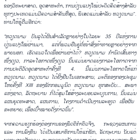
ຂອງວິທະຍາສາດ, ອຸດສາຫະກຳ, ການປ່ຽນແປງໃໝ່ປະດິດຄິດສ້າງສຳລັບ
ທຸກໆປະເທດແມ່ນມີຄວາມສຳຄັນທີີ່ສຸດ, ພິເສດແມ່ນສຳລັບ ຫວຽດນາມ”.
ທ່ານໃຫ້ຮູ້ຕື່ມອີກວ່າ:
“ຫວຽດນາມ ບັນລຸໄດ້ຜົນສຳເລັດຫຼາຍຢ່າງໃນໄລຍະ 35 ປີແຫ່ງການ
ປ່ຽນແປງໃໝ່ຜ່ານມາ, ແຕ່ກໍ່ພວມ
ຢືນຢູ່ຕໍ່ໜ້າ
ສິ່ງທ້າທາຍຫຼາຍຢ່າງຈາກ
ພາຍນອກ. ເຮັດແນວໃດເພື່ອຜ່ານຜ່າໄດ້? ຫວຽດນາມ ກຳນົດເສັ້ນທາງ
ໜຶ່ງດຽວ, ກາລະໂອກາດໜຶ່ງດຽວ
ນັ້ນ
ແມ່ນຍາດແຍ່ງກາລະໂອກາດຈາກ
ການປະຕິວັດອຸດສາຫະກຳຄັ້ງທີ 4. ນີ້ແມ່ນກາລະໂອກາດໃຫ້ແກ່
ຫວຽດນາມ. ຫວຽດນາມ ໄດ້ຢັ້ງຢືນໃນເອກະສານ, ມະຕິຂອງກອງປະຊຸມ
ໃຫຍ່ຄັ້ງທີ XIII ຂອງພັກກອມມູນິດ ຫວຽດນາມ ທຸກສະບັບ... ສະພາ
ແຫ່ງຊາດ, ລັດຖະບານ ກໍ່ໄດ້ສຸມໃສ່ສ້າງລະບອບ
ລະບຽບການ
, ນັ້ນແມ່ນ
ແຜນ
ຍຸດທະສາດ, ແຜນການ,
ໂຄງການດຳເນີນງານ
ລະອຽດ ເພື່ອຜັນ
ຂະຫຍາຍ, ເພື່ອເປົ້າໝາຍດັ່ງກ່າວ
ນັ້ນ
”.
ຈາກຄວາມຮຽກຮ້ອງຕ້ອງການຂອງພຶດຕິກຳຕົວຈິງ, ກະຊວງແຜນການ
ແລະ ການລົງທຶນ ໄດ້ເປັນເສນາທິການໃຫ້ແກ່ພັກ, ລັດຖະບານ ນັບແຕ່