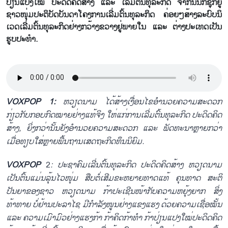
ປ່ຽນແປງໃໝ່ ປະດິດຄິດສ້າງ ແລະ ເລີ່ມຕົ້ນທຸລະກິດ ຈາກນັ້ນກໍ່ຊຸກຍູ້
ຊາວໜຸ່ມປະຕິບັດບັນດາໂຄງການເລີ່ມຕົ້ນທຸລະກິດ ຄ່ອຍໆສ້າງລະບົບນິ
ເວດເລີ່ມຕົ້ນທຸລະກິດຢ່າງກວ້າງຂວາງຢູ່ພາຍໃນ ແລະ ຕ່າງປະເທດເປັນ
ຮູບປະທຳ.
VOXPOP 1:
ຫວຽດນາມ ໄດ້ສ້າງເງື່ອນໄຂອຳນວຍຄວາມສະດວກ
ກ່ຽວກັບກອບກົດໝາຍຢ່າງແທ້ຈິງ ໃຫ່ແກ່ການເລີ່ມຕົ້ນທຸລະກິດ ປະດິດຄິດ
ສ້າງ, ຍິ່ງກວ່ານັ້ນຍັງອຳນວຍຄວາມສະດວກ ແລະ ພັດທະນາຫຼາຍກວ່າ
ເມື່ອທຽບໃສ່ຫຼາຍພື້ນຖານເສດຖະກິດທຶນນິຍົມ.
VOXPOP
2
: ປະຊາຄົມເລີ່ນຕົ້ນທຸລະກິດ ປະດິດຄິດສ້າງ ຫວຽດນາມ
ເປັນຕົ້ນແມ່ນລຸ້ນໄວໜຸ່ມ ສືບຕໍ່ເສີມຂະຫຍາຍທາດແທ້ ຄຸນທາດ ສະຕິ
ປັນຍາຂອງຊາວ ຫວຽດນາມ ກ້າປະເຊີນໜ້າກັບຄວາມຫຍຸ້ງຍາກ ສິ່ງ
ທ້າທາຍ ບໍ່ຢ້ານປະລາໄຊ ມີກຳລັງໜູນຢ່າງແຂງແຮງ ດ້ວຍຄວາມເຊື່ອໝັ້ນ
ແລະ ຄວາມເມົາມົວຢ່າງແຮງກ້າ ກ້າຄິດກ້າທຳ ກ້າປ່ຽນແປງໃໝ່ປະດິດຄິດ