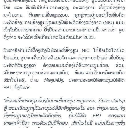
ຍຸດທະສາດສັງລວມ ຕະຫຼອດຮອດບັນດາແຜນຮ່າງ, ຮູບແບບເສດຖະກິດ
ໃໝ່ ແລະ ສົມທົບກັບບັນດາກະຊວງ, ຂະແໜງການ ທີ່ກ່ຽວຂ້ອງສ້າງ
ນະໂຍບາຍ, ກົດໝາຍເພື່ອໜູນຊ່ວຍ, ຊຸກຍູ້ການປ່ຽນແປງໃໝ່ຫົວຄິດ
ປະດິດສ້າງ. ການສ້າງສູນປ່ຽນແປງໃໝ່ປະດິດສ້າງແຫ່ງຊາດ (NIC) ແມ່ນ
ໜຶ່ງໃນບັນດາບາດກ້າວ ຢັ້ງຢືນຄວາມມານະພະຍາຍາມນີ້. ຄາດວ່າ, ສູນ
ດັ່ງກ່າວ ຈະໄດ້ນຳເຂົ້າເຄື່ອນໄຫວໃນເດືອນມີນາ 2023.
ບັນຫາສຳຄັນໄດ້ເຕື້ອງເຖິງໃນໄລຍະກໍ່ສ້າງສູນ NIC ໃຫ້ສຳເລັດໂດຍໄວ
ນັ້ນແມ່ນ, ສູນຈະເຄື່ອນໄຫວຄືແນວໃດ ແລະ ຕ້ອງການຫຍັງແດ່ ເພື່ອບັນລຸ
ປະສິດທິຜົນສູງສຸດ? ຄຳຕອບແມ່ນຕ້ອງໄດ້ຮັບການໜູນຊ່ວຍ, ຮ່ວມ
ເດີນທາງຈາກທຸກພາກສ່ວນເສດຖະກິດ, ພິເສດແມ່ນບັນດາວິສາຫະກິດ
ເຕັກໂນໂລຊີ. ທ່ານ ເຈືອງຢາບີ່ງ, ປະທານສະພາບໍລິຫານກຸ່ມບໍລິສັດ
FPT, ຢັ້ງຢືນວ່າ
“ຂ້າພະເຈົ້າຢາກຮຽກຮ້ອງບັນດາເພື່ອນໜຸ່ມ ຫວຽດນາມ, ບັນດາ startup
ຫຼື ພວມເຮັດວຽກຢູ່ບັນດາກຸ່ມບໍລິສັດ
ທັງ
ຢູ່ພາຍໃນ ແລະ ຕ່າງປະເທດ, ຈົ່ງ
ຕັ້ງໜ້າປ່ຽນ
ແປງ
ໃໝ່ປະດິດຄິດສ້າງ. ກຸ່ມບໍລິສັດ FPT ຂອງພວກ
ຂ້າພະເຈົ້າຖືວ່າ ການຫັນ
ເປັນ
ດີຈີຕອນ, ເຕັກໂນໂລຊີ ແມ່ນເສັ້ນທາງໜຶ່ງ