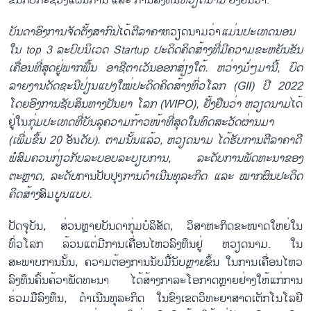
ຂຶ້ນກັບກະຊວງແຜນການ ແລະ ການລົງທຶນ
ຫວຽດນາມ
ຢັ້ງຢືນວ່າ:
ບັນ
ດາ
ອົງ
ການ
ຈັດ
ຕັ້ງ
ສາ
ກົນ
ໄດ້
ຕີ
ລາ
ຄາ
ຫວຽດນາມວ່າ
ແມ່ນ
ປະ
ເທດນອນ
ໃນ
top 3
ລະ
ບົບ
ນິ
ເວດ
Startup
ປະ
ດິດ
ຄິດ
ສ້າງ
ທີ່
ມີ
ຄວາມ
ຂະ
ຫຍັນ
ຂັນ
ເຄື່ອນ
ທີ່
ສຸດ
ຢູ່
ພາກ
ພື້ນ
ອາ
ຊີ
ຕ
າ
ເວັນ
ອອກ
ສ່ຽງ
ໃຕ້
.
ຫວ່າງ
ມໍ່ໆ
ມາ
ນີ້
,
ບົດ
ລາຍ
ງານ
ດັດ
ຊະ
ນີ
ປ່ຽນ
ແປງ
ໃໝ່
ປະ
ດິດ
ຄິດ
ສ້າງ
ທົ່ວ
ໂລກ
(GII)
ປີ
2022
ໂດຍ
ອົງ
ການຊັບ
ສິນ
ທາງ
ປັນ
ຍາ
ໂລກ
(WIPO),
ຢັ້ງ
ຢືນ
ວ່າ
ຫວຽດ
ນາມ
ໄດ້
ຢູ່ໃນ
ກຸ່ມ
ປະ
ເທດ
ທີ່
ບັນ
ລຸ
ຄວາມ
ກ້າວ
ໜ້າ
ທີ່
ສຸດ
ໃນ
ທົດ
ສະ
ວັດ
ຜ່ານ
ມາ
(
ເພີ່ມ
ຂຶ້ນ
20
ອັນ
ດັບ
).
ຕາມ
ນັ້ນ
ແລ້ວ
,
ຫ
ວຽດ
ນາມ
ໄດ້
ຮັບ
ການ
ຕີ
ລາ
ຄາ
ດີ
ພໍ
ສົມ
ຄວນ
ກ່ຽວ
ກັບ
ລະ
ບອບ
ລະ
ບຽບ
ການ
,
ລະ
ດັບ
ການ
ພັດ
ທະ
ນາ
ຂອງ
ຕະຫຼາດ
,
ລະ
ດັບ
ການປັບປຸງ
ການ
ດຳ
ເນີນ
ທຸ
ລະ
ກິດ
ແລະ
ໝາກ
ຜົນ
ປະ
ດິ
ດ
ຄິດ
ສ້າງ
ສົມ
ບູນ
ແບບ
.
ປັດຈຸບັນ, ສ່ວນຫຼາຍບັນດາກຸ່ມບໍລິສັດ, ວິສາຫະກິດຂະໜາດໃຫຍ່ໃນ
ທົ່ວໂລກ ລ້ວນແຕ່ມີການເຄື່ອນໄຫວລົງທຶນຢູ່ ຫວຽດນາມ. ໃນ
ສະພາບການນັ້ນ, ຄວາມຕ້ອງການນັບມື້ນັບ
ຫຼາຍ
ຂຶ້ນ ໃນການເຄື່ອນໄຫວ
ລົງທຶນຄົ້ນຄ້ວາພັດທະນາ ໄດ້ສ້າງກາລະໂອກາດຫຼາຍຢ່າງໃຫ້ແກ່ການ
ຮ່ວມມືລົງທຶນ
,
ດຳເນີນທຸລະກິດ ໃນຂົງເຂດວິທະຍາສາດເຕັກໂນໂລຢີ