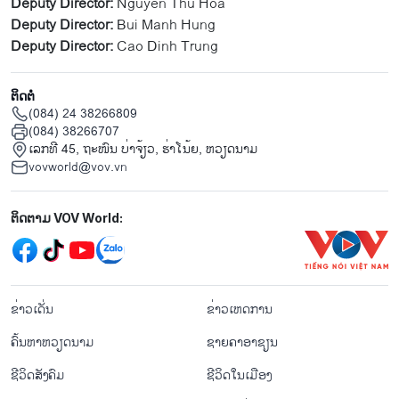
Deputy Director:
Nguyen Thu Hoa
Deputy Director:
Bui Manh Hung
Deputy Director:
Cao Dinh Trung
ຕິດຕໍ່
(084) 24 38266809
(084) 38266707
ເລກທີ 45, ຖະໜົນ ບ່າ​ຈ້ຽວ, ຮ່າ​ໂນ້ຍ, ຫວຽດນາມ
vovworld@vov.vn
Mạng xã hội
ຕິດຕາມ VOV World:
menu footer tiếng Lào
ຂ່າວເດັ່ນ
ຂ່າວເຫດການ
ຄົ້ນຫາຫວຽດນາມ
ຊາຍຄາອາຊຽນ
ຊີ​ວິດ​ສັງ​ຄົມ
ຊີ​ວິດ​ໃນ​ເມືອງ