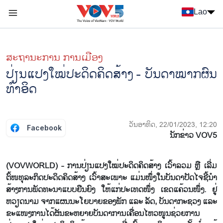
Nhảy đến nội dung
Lao
Menu trang chủ tiếng Lào
menu phụ tiếng Lào
ສະຖານະການ ການເມືອງ
ປ່ຽນແປງໃໝ່ປະດິດຄິດສ້າງ - ບັນດາໝາກຜົນ
ທຳອິດ
ວັນອາທິດ, 22/01/2023, 12:20
Facebook
ນັກ​ຂ່າວ VOV5
(VOVWORLD) - ການປ່ຽນແປງໃໝ່ປະດິດຄິດສ້າງ ເວົ້າລວມ ຫຼື ເລີ່ມ
ຕົ້ໜທຸລະກິດປະດິດຄິດສ້າງ ເວົ້າສະເພາະ ແມ່ນໜຶ່ງໃນບັນດາປັດໄຈຊີ້ນຳ
ສ້າງການພັດທະນາແບບຍືນຍົງ ໃຫ້ແກ່ປະເທດໜຶ່ງ ເຂດແຄ້ວນໜຶ່ງ. ຢູ່
ຫວຽດນາມ ຈາກແຜນນະໂຍບາຍຂອງພັກ ແລະ ລັດ, ບັນດາກະຊວງ ແລະ
ຂະແໜງການໄດ້ຜັນຂະຫຍາຍບັນດາການເຄື່ອນໄຫວໜູນຊ່ວຍການ