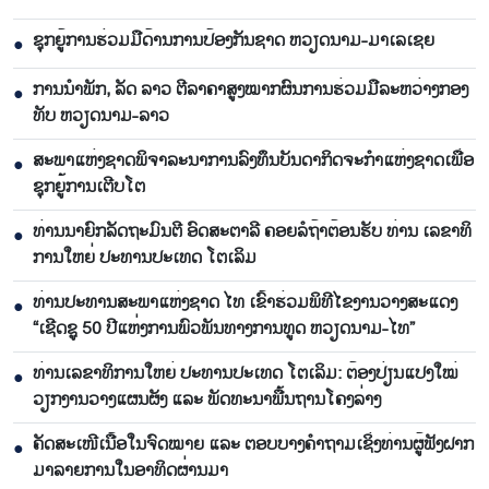
ຊຸກ​ຍູ້​ການ​ຮ່ວມ​ມື​ດ້ານ​ການ​ປ້ອງ​ກັນ​ຊາດ ຫວຽດ​ນາມ-ມາ​ເລ​ເຊຍ
●
ການ​ນຳ​ພັກ, ລັດ ລາວ ຕີ​ລາ​ຄາ​ສູງ​ໝາກ​ຜົນ​ການ​ຮ່ວມ​ມື​ລະ​ຫວ່າງກອງ​
●
ທັບ ຫວຽດ​ນາມ-ລາວ
ສະ​ພາ​ແຫ່ງ​ຊາດ​ພິ​ຈາ​ລະ​ນາ​​ການລົງ​ທຶນ​ບັນ​ດາ​ກິດ​ຈະ​ກຳ​ແຫ່ງ​ຊາດ​ເພື່ອ​
●
ຊຸກ​ຍູ້​ການ​ເຕີບ​ໂຕ
ທ່ານ​ນາ​ຍົກ​ລັດ​ຖະ​ມົນ​ຕີ ອົດ​ສະ​ຕາ​ລີ ​ຄອຍລໍ​ຖ້າ​ຕ້ອນ​ຮັບ ທ່ານ ເລ​ຂາ​ທິ​
●
ການ​ໃຫຍ່ ປະ​ທານ​ປະ​ເທດ ໂຕ​ເລິມ
ທ່ານ​ປະ​ທານ​ສະ​ພາ​ແຫ່ງ​ຊາດ ໄທ ເຂົ້າ​ຮ່ວມ​ພິ​ທີ​ໄຂ​ງານ​ວາງ​ສະ​ແດງ
●
“ເຊີດ​ຊູ 50 ປີ​ແຫ່ງ​ການ​ພົວ​ພັນ​ທາງ​ການ​ທູດ ຫວຽດ​ນາມ-ໄທ”
ທ່ານເລ​ຂາ​ທິ​ການ​ໃຫຍ່ ປະ​ທານ​ປະ​ເທດ ໂຕ​ເລິມ: ຕ້ອງ​ປ່ຽນ​ແປງ​ໃໝ່​
●
ວຽກ​ງານ​ວາງ​ແຜນ​ຜັງ ແລະ ​ພັດ​ທະ​ນາ​ພື້ນ​ຖານ​ໂຄງ​ລ່າງ
ຄັດສະເໜີເນື້ອໃນຈົດໝາຍ ແລະ ຕອບບາງຄຳຖາມເຊິ່ງທ່ານຜູ້ຟັງຝາກ
●
ມາລາຍການໃນອາທິດຜ່ານມາ