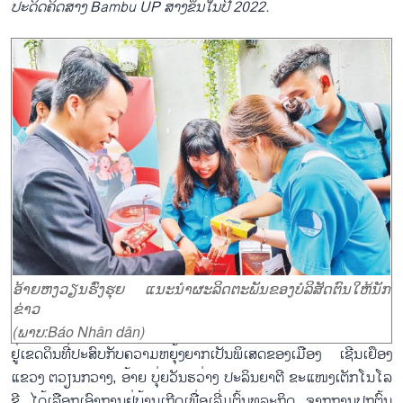
ປະດິດຄິດສ້າງ
Bambu UP
ສ້າງຂຶ້ນໃນປີ 2022.
ອ້າຍຫງວຽນຮົ່ງຮຸຍ ແນະນຳຜະລິດຕະພັນຂອງບໍລິສັດຕົນໃຫ້ນັກ
ຂ່າວ
(ພາບ:Báo Nhân dân)
ຢູ່ເຂດດິນທີ່ປະສົບກັບຄວາມຫຍຸ້ງຍາກເປັນພິເສດຂອງເມືອງ ເຊີນເຢຶອງ
ແຂວງ ຕວຽນກວາງ, ອ້າຍ ບຸ່ຍວັນຮວ່າງ ປະລິນຍາຕີ ຂະແໜງເຕັກໂນໂລ
ຊີ ໄດ້ເລືອກເອົາການຢູ່ບ້ານເກີດເພື່ອເລີ່ມຕົ້ນທຸລະກິດ ຈາກການປູກຕົ້ນ