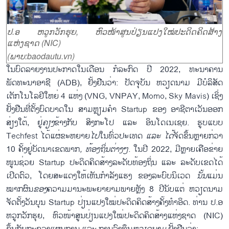
ປ.ອ ຫວູກວັກຮຸຍ, ຫົວໜ້າສູນປ່ຽນແປງໃໝ່ປະດິດຄິດສ້າງ
ແຫ່ງຊາດ (NIC)
(ພາບ:baodautu.vn)
ໃນບົດລາຍງານປະກາດໃນເດືອນ ກໍລະກົດ ປີ 2022, ທະນາຄານ
ພັດທະນາອາຊີ (ADB), ຢັ້ງຢືນວ່າ: ປັດຈຸບັນ ຫວຽດນາມ ມີບໍລິສັດ
ເຕັກໂນໂລຢີໃຫຍ່ 4 ແຫ່ງ (VNG, VNPAY, Momo, Sky Mavis) ເຊິ່ງ
ຢັ້ງຢືນທີ່ຕັ້ງບົດບາດໃນ ສາມຫຼຽມຄຳ Startup ຂອງ ອາຊີຕາເວັນອອກ
ສ່ຽງໃຕ້, ຢູ່
ຄຽງ
ຂ້າງກັບ ສິງກະໂປ ແລະ ອິນໂດເນເຊຍ. ຮູບແບບ
Techfest ໄດ້ແຜ່ຂະຫຍາຍ
ໄປ
ໃນທົ່ວປະເທດ
ແລະ ໄດ້
ຈັດຂຶ້ນຫຼາຍກ່ວາ
10 ຄັ້ງຢູ່ບັດນາເຂດພາກ
, ທ້ອງຖິ່ນຕ່າງໆ
. ໃນປີ 2022, ມີຫຼາຍເຄືອຂ່າຍ
ໜູນຊ່ວຍ Startup ປະດິດຄິດສ້າງລະດັບທ້ອງຖິ່ນ ແລະ ລະດັບເຂດໄດ້
ເປີດຕົວ, ໂດຍສະແດງໃຫ້ເຫັນກຳລັງແຮງ ຂອງລະບົບນິເວດ
ນັ້ນ
ແມ່ນ
ໝາກຜົນ
ຂອງ
ຄວາມມານະພະຍາຍາມພາຍຫຼັງ 8 ປີນັບແຕ່ ຫວຽດນາມ
ຈັດຕັ້ງວັນບຸນ Startup ປ່ຽນແປງໃໝ່ປະດິດຄິດສ້າງຄັ້ງທຳອິດ. ທ່ານ ປ.ອ
ຫວູກວັກຮຸຍ, ຫົວໜ້າສູນປ່ຽນແປງໃໝ່ປະດິດຄິດສ້າງແຫ່ງຊາດ (NIC)