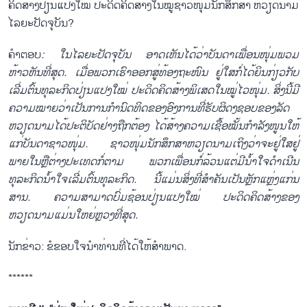
ຄິດສ້າງປ່ຽນແປງໃໝ່ ປະດິດຄິດສ້າງໃນໝູ່ຊາວໜຸ່ມນັກສຶກສາ ຫວຽດນາມ
ໄລຍະປັດຈຸບັນ?
ຄຳຕອບ
:
ໃນໄລຍະປັດຈຸບັນ ອາດເຫັນໄດ້ວ່າບັນດາເພື່ອນໜຸ່ມພວມ
ຫ້າວຫັນທີ່ສຸດ. ເມື່ອພວກເຮົາອອກສູ່ທ້ອງຖະໜົນ ຢູ່ໃສກໍ່ໄດ້ຍິນກ່ຽວກັບ
ເລີ່ມຕົ້ນທຸລະກິດປ່ຽນແປງໃໝ່ ປະດິດຄິດສ້າງພິເສດໃນໝູ່ໄວໜຸ່ມ. ສິ່ງນີ້ມີ
ຄວາມໝາຍວ່າເປັນການກຳນົດທິດຂອງອົງການທີ່ຮັບຜິດງຊອບຂອງລັດ
ຫວຽດນາມໄດ້ປະຕິບັດຢ່າງຖືກຕ້ອງ ໄດ້ສ້າງຄວາມເຊື້ອໝັ້ນກຳລັງໜູນໃຫ້
ແກ່ບັນດາຊາວໜຸ່ມ. ຊາວໜຸ່ມນັກສຶກສາຫວຽດນາມເຖິງວ່າຈະຢູ່ໃສຢູ່
ພາຍໃນຫຼືຕ່າງປະເທດກໍ່ຕາມ ພວກເພື່ອນກໍ່ລ້ວນແຕ່ມີນ້ຳໃຈດຳເນີນ
ທຸລະກິດນ້ຳໃຈເລີ່ມຕົ້ນທຸລະກິດ. ນີ້ແມ່ນສິ່ງທີ່ສຳຄັນເປັນຫຼັກແຫຼ່ງແກ່ນ
ສານ. ຄວາມສາມາດບົ່ມຊ້ອນປ່ຽນແປງໃໝ່ ປະດິດຄິດສ້າງຂອງ
ຫວຽດນາມແມ່ນໃຫຍ່ຫຼວງທີ່ສຸດ.
ນັກຂ່າວ: ຂໍຂອບໃຈນຳທ່ານທີ່ໄດ້ໃຫ້ສຳພາດ.
******