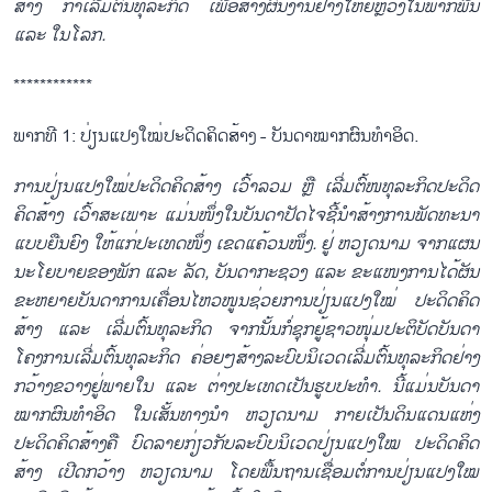
ສ້າງ ກ້າເລີ່ມຕົ້ນທຸລະກິດ ເພື່ອສ້າງຜົນງານຢ່າງໃຫຍ່ຫຼວງໃນພາກພື້ນ
ແລະ ໃນໂລກ.
************
ພາກທີ 1: ປ່ຽນແປງໃໝ່ປະດິດຄິດສ້າງ - ບັນດາໝາກຜົນທຳອິດ.
ການປ່ຽນແປງໃໝ່ປະດິດຄິດສ້າງ ເວົ້າລວມ ຫຼື ເລີ່ມຕົ້ໜທຸລະກິດປະດິດ
ຄິດສ້າງ ເວົ້າສະເພາະ ແມ່ນໜຶ່ງໃນບັນດາປັດໄຈຊີ້ນຳສ້າງການພັດທະນາ
ແບບຍືນຍົງ ໃຫ້ແກ່ປະເທດໜຶ່ງ ເຂດແຄ້ວນໜຶ່ງ. ຢູ່ ຫວຽດນາມ ຈາກແຜນ
ນະໂຍບາຍຂອງພັກ ແລະ ລັດ, ບັນດາກະຊວງ ແລະ ຂະແໜງການໄດ້ຜັນ
ຂະຫຍາຍບັນດາການເຄື່ອນໄຫວໜູນຊ່ວຍການປ່ຽນແປງໃໝ່ ປະດິດຄິດ
ສ້າງ ແລະ ເລີ່ມຕົ້ນທຸລະກິດ ຈາກນັ້ນກໍ່ຊຸກຍູ້ຊາວໜຸ່ມປະຕິບັດບັນດາ
ໂຄງການເລີ່ມຕົ້ນທຸລະກິດ ຄ່ອຍໆສ້າງລະບົບນິເວດເລີ່ມຕົ້ນທຸລະກິດຢ່າງ
ກວ້າງຂວາງຢູ່ພາຍໃນ ແລະ ຕ່າງປະເທດເປັນຮູບປະທຳ. ນີ້ແມ່ນບັນດາ
ໝາກຜົນທຳອິດ ໃນເສັ້ນທາງນຳ ຫວຽດນາມ ກາຍເປັນດິນແດນແຫ່ງ
ປະດິດຄິດສ້າງຄື ບົດລາຍກ່ຽວກັບລະບົບນິເວດປ່ຽນແປງໃໝ ປະດິດຄິດ
ສ້າງ ເປີດກວ້າງ ຫວຽດນາມ ໂດຍພື້ນຖານເຊື່ອມຕໍ່ການປ່ຽນແປງໃໝ