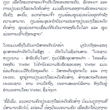
ດຽວ ເພື່ອໃຫ້ພວກຂ້າພະເຈົ້າເຕີບໃຫຍ່
ຂະຫຍາຍຕົວ
, ພັດທະນາ ແລະ
ການປ່ຽນ
ແປງ
ໃໝ່ປະດິດ
ຄິດ
ສ້າງ
ແມ່ນພື້ນຖານຂອງການພັດທະນາແບບ
ຍືນຍົງ,
ສະ
ນັ້ນ, ພວກຂ້າພະເຈົ້າ
ກຽມພ້ອມໜູນຊ່ວຍດ້ວຍທຸກ
ກຳລັງ
ຄວາມສາມາດ, ກຽມພ້ອມ
ອຸປະຖຳ
ບັນດາແຜນຮ່າງປ່ຽນ
ແປງ
ໃໝ່ປະດິດ
ຄິດ
ສ້າງ; ໜູນຊ່ວຍ
ການ
ເຊື່ອມຕໍ່ກັບບັນດາກອງທຶນໃນໂລກ ແລະ ໜູນ
ຊ່ວຍການ
ເຂົ້າເຖິງ
ຕະຫຼາດ”.
ໂດຍແມ່ນໜຶ່ງໃນບັນດາວິສາຫະກິດນຳໜ້າ ມຸ່ງໄປເຖິງຂະແໜງ
ອຸດສາຫະກຳເຕັກໂນໂລຊີສູງ - ເຕັກໂນໂລຊີແກ່ນສານ “ໂດຍຊາວ
ຫວຽດນາມ - ສຳລັບທົ່ວໂລກ”, ກຸ່ມບໍລິສັດອຸດສາຫະກຳ - ໂທລະຄົມ
ກອງທັບ Viettel ໄດ້ກຳນົດຄວາມຮັບຜິດຊອບຂອງ Viettel ແມ່ນ
ພ້ອມກັນຮ່ວມມືກັບນັກທຸລະກິດ - ວິສາຫະກິດຢູ່ພາຍໃນ ແລະ ຕ່າງ
ປະເທດ, ຊຸກຍູ້ການປ່ຽນແປງໃໝ່ປະດິດຄິດສ້າງ, ສ້າງເສດຖະກິດຂອງ
ປະເທດຊາດ. ທ່ານ ຕ່າວດຶກຖັ້ງ, ປະທານສະພາບໍລິຫານ ທັງເປັນຜູ້
ອຳນວຍການໃຫ່ຍ Viettel, ຊີ້ແຈ້ງວ່າ:
“ຂໍ້ລິເລີ່ມ, ແນວຄວາມຄິດປ່ຽນແປງໃໝ່ປະດິດຄິດສ້າງ
ບໍ່ແມ່ນວຽກງານທີ່
ບໍ່ສາມາດເຮັດໄດ້, ແຕ່ລະມື້
ຕ້ອງມີ
ແນວຄວາມຄິດ
ເພື່ອ
ເຮັດ
ໃຫ້ວຽກງານ