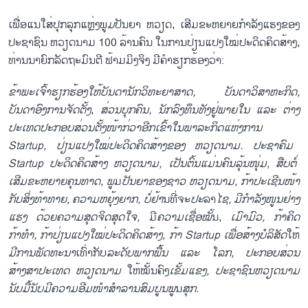
ເພື່ອແນໃສ່ປຸກລຸກແຫຼ່ງພູ
ມ
ປັນຍາ ຫວຽດ, ເສີມຂະຫຍາຍກຳລັງແຮງຂອງ
ປະຊາຊົນ ຫວຽດນາມ 100 ລ້ານຄົນ ໃນການປ່ຽນແປງໃໝ່ປະດິດຄິດສ້າງ,
ທ່ານນາຍົກລັດຖະມົນຕີ ຟ້າມມິງຈິງ ມີຄຳຮຽກຮ້ອງວ່າ:
ຂ້າ
ພະ
ເຈົ້າ
ຮຽກ
ຮ້ອງ
ໃຫ້
ບັນ
ດາ
ນັກ
ວິ
ທະ
ຍາ
ສາດ
,
ບັນ
ດາ
ວິ
ສາ
ຫະ
ກິດ
,
ບັນ
ດາ
ອົງ
ການ
ຈັດ
ຕັ້ງ
,
ສ່ວນ
ບຸກ
ຄົນ
,
ນັກ
ລົງ
ທຶນ
ທັງ
ຢູ່
ພາຍ
ໃນ
ແລະ
ຕ່າງ
ປະ
ເທດ
ປະ
ກອບ
ສ່ວນ
ຕັ້ງ
ໜ້າ
ກ່
ວາ
ອີກ
ເຂົ້າ
ໃນ
ພາ
ລະ
ກິດ
ແຫ່ງ
ການ
Startup,
ປ່ຽນ
ແປງ
ໃໝ່
ປະ
ດິດ
ຄິດ
ສ້າງ
ຂອງ
ຫວຽດ
ນາມ
.
ປະ
ຊາ
ຄົມ
Startup
ປະ
ດິດ
ຄິດ
ສ້າງ
ຫວຽດ
ນາມ
,
ເປັນ
ຕົ້ນ
ແມ່ນ
ຄົນ
ລຸ້ນ
ໜຸ່ມ
,
ສືບ
ຕໍ່
ເສີມ
ຂະ
ຫຍາຍ
ຄຸນ
ທາດ
,
ພູ
ມ
ປັນ
ຍາ
ຂອງ
ຊາວ
ຫວຽດ
ນາມ
,
ກ້າ
ປະ
ເຊີນ
ໜ້າ
ກັບ
ສິ່ງ
ທ້
າ
ທາຍ
,
ຄວາມ
ຫຍຸ້ງ
ຍາກ
,
ບໍ່
ຢ້າ
ນທີ່ຈະ
ປະ
ລາ
ໄຊ
,
ມີ
ກຳ
ລັ
ງ
ໜູນ
ຢ່າງ
ແຮງ
ດ້ວຍ
ຄວາມ
ສຸດ
ຈິດ
ສຸດ
ໃຈ
,
ມີ
ຄວາມ
ເຊື່ອ
ໝັ້
ນ,
ເມົາ
ມົວ
,
ກ້າ
ຄິດ
ກ້າ
ທຳ
,
ກ້າ
ປ່ຽນ
ແປງ
ໃໝ່
ປະ
ດິດ
ຄິດ
ສ້າງ
,
ກ້າ
Startup
ເພື່ອ
ສ້າງ
ບໍ
ລິ
ສັດ
ໃຫ້
ມີ
ການ
ພັດ
ທະ
ນາ
ເທົ່າກັບ
ລະ
ດັບ
ພາກ
ພື້ນ
ແລະ
ໂລກ
,
ປະ
ກອບ
ສ່ວນ
ສ້າງ
ສາ
ປະ
ເທດ
ຫວຽດ
ນາມ
ໃຫ້ໝັ້ນຄົງ
ເຂັ້ມ
ແຂງ
,
ປະ
ຊາ
ຊົນ
ຫວຽດ
ນາມ
ນັບ
ມື້
ນັບ
ມີ
ຄວາມ
ອີມ
ໜຳ
ສຳ
ລານ
ສົມ
ບູນ
ພູ
ນ
ສຸກ
.