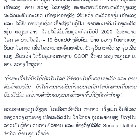
ເຂືອແດງ. ອ້າຍ ຮວ່າງ ໄດ້ສ້າງຕັ້ງ ສະຫະກອນບໍລິການຜະລິດປຸງແຕ່ງ
ຜະລິດຕະພັນກະເສດ ເຄື່ອງປ່າຂອງດົງ ເຮີບຮວ່າ ຜະລິດຊາຈຸ່ມເຂືອແດງ
ແລະ ໄດ້ຮັບການໜູນຊ່ວຍເຂົ້າເຖິງທຶນກູ້ຢືມ ຈາກສະມາຄົມນັກທຸລະກິດ
ໜຸ່ມ ຕວຽນກວາງ. ໂດຍໄດ້ເລີ່ມຕົ້ນທຸລະກິດເມື່ອປີ 2020 ໃນສະພາບ
ໂລກ ລະບາດໂຄວິດ - 19 ຜັນແປຢ່າງສັບສົນ, ອ້າຍ ຮວ່າງ ໄດ້ຍາດແຍ່ງ
ບັນດາໂອກາດ ເພື່ອໂຄສະນາຜະລິດຕະພັນ. ປັດຈຸບັນ ຜະລິດ ຊາຈຸ່ມເຂືອ
ແດງ ເຮີບຮວ່າ ໄດ້ບັນລຸມາດຕະຖານ OCOP ສີ່ດາວ ຂອງ ຫວຽດນາມ.
ອ້າຍ ຮວ່າງ ໃຫ້ຮູ້ວ່າ:
“ຂ້າພະເຈົ້າໄດ້ນຳໃຊ້ເຕັກໂນໂລຊີ ດີຈີຕອນໃນຂັ້ນຕອນຜະລິດ ແລະ ຂາຍ
ສິນຄ້າຂອງຕົນ, ນຳໃຊ້ການຂາຍສິນຄ້າແບບເອເລັກໂຕນິກຜ່ານເຄື່ອຂ່າຍ
ອິນເຕີເນັດ. ແຕ່ການສຳຜັດຂອງພວກຂ້າພະເຈົ້າກໍ່ຍັງຖືກຈຳກັດຢູ່”.
ສ່ວນອ້າຍຫງວຽນຮົ່ງຮຸຍ ໄດ້ເລືອກເອົາຕົ້ນ ກາກາວ ເຊິ່ງແມ່ນສິນພິເສດ
ຂອງແຂວງ ຕຽນຢາງ ເພື່ອຜະລິດເປັນ ໂຊໂກລາ ຄຸນນະພາບສູງ. ປັດຈຸບັນ
ລາວເປັນຜູ້ອຳນວຍການບໍລິຫານ ແລະ ສ້າງຕັ້ງບໍລິສັດ Socola Hallelu
ຈຳກັດ. ອ້າຍ ຮຸຍ ເວົ້າວ່າ: