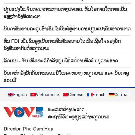
ປ່ຽນແປງໃໝ່ຈິນຕະນາການການຕ່າງປະເທດ, ຫັນໂອກາດໃຫ້ກາຍເປັນ
ແຫຼ່ງກຳລັງພັດທະນາ
ບັນ​ດາ​ສັນ​ຍານກະ​ຕຸ້ນ​ສົ່ງ​ເສີມ​ໃນ​ບັ້ນ​ຕໍ່​ສູ້​ຕ້ານ​ການ​ປ່ຽນ​ແປງ​ດິນ​ຟ້າ​ອາ​ກາດ
ທຶນ FDI ເພີ່ມຂຶ້ນສູງເປັນການຢືນຢັນຄວາມໄວ້ເນື້ອເຊື່ອໃຈຂອງນັກ
ລົງທຶນສາກົນຕໍ່ຫວຽດນາມ
ລັດເຊຍ - ຈີນ ເພີ່ມທະວີກຳລັງໜູນໃຫ້ແກ່ການພົວພັນຍຸດທະສາດ
ບັນ​ດາ​ກຳ​ລັງ​ຝັກ​ດັນ​ການ​ຮ່ວມ​ມື​ໃໝ່​ລະ​ຫວ່າງ ຫວຽດ​ນາມ ແລະ ບັນ​ດາ​ຄູ່​
ຮ່ວມ​ມື
English
Vietnamese
Chinese
French
German
ພະແນກຕ່າງປະເທດ
ສະຖານີວິທະຍຸສຽງແຫ່ງຫວຽດນາມ
Director
: Pho Cam Hoa