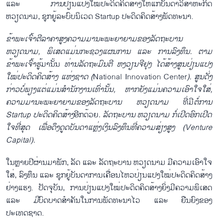
ແລະ
ການ
ປ່ຽນແປງໃໝ່ປະດິດຄິດສ້າງໃຫ້ແກ່ບັນດາວິສາຫະກິດ
ຫວຽດນາມ, ຊຸກຍູ້ລະບົບນິເວດ
Startup ປະດິດຄິດສ້າງພັດທະນາ.
ຂ້າ
ພະ
ເຈົ້າ
ຕີ
ລາ
ຄາ
ສູງ
ຄວາມ
ມາ
ນະ
ພະ
ຍາ
ຍາມ
ຂອງ
ລັດ
ຖະ
ບາ
ນ
ຫວຽດ
ນາມ
,
ພິ
ເສດ
ແມ່ນ
ກະ
ຊວງ
ແຜນ
ການ
ແລະ
ການ
ລົງ
ທຶນ
.
ຕ
າມ
ຂ້າ
ພະ
ເຈົ້າ
ຮູ້
ມານັ້ນ
ທ່ານ
ລັດ
ຖະ
ມົນ
ຕີ
ຫງວຽນ
ຈີ
ຢຸງ
ໄດ້
ສ້າງ
ສູນ
ປ່ຽນ
ແປງ
ໃໝ່
ປະ
ດິ
ດ
ຄິດ
ສ້າງ
ແຫ່ງ
ຊາດ
(
National Innovation Center
).
ສູນ
ດັ່ງ
ກ່າວ
ບໍ່
ພຽງ
ແຕ່
ແມ່ນ
ສຳ
ນັກ
ງານ
ເທົ່າ
ນັ້ນ
,
ຫາກ
ຍັງ
ແມ່ນ
ຄວາມ
ເອົາ
ໃຈ
ໃສ່
,
ຄວາມ
ມາ
ນະ
ພະ
ຍາ
ຍາມ
ຂອງ
ລັດ
ຖະ
ບານ
ຫວຽດ
ນາມ
ທີ່ມີ
ຕໍ່
ການ
Startup
ປະ
ດິດ
ຄິດ
ສ້າງ
ອີກດ້ວຍ
.
ລັດ
ຖະ
ບານ
ຫວຽດ
ນາມ
ກໍ່
ເປີດ
ອົກ
ເປີດ
ໃຈທີ່
ສຸດ
ເພື່ອ
ດຶງ
ດູດ
ບັນ
ດາ
ແຫຼ່ງ
ເງິນ
ລົງ
ທຶນ
ທີ່
ຄວາມ
ສ່ຽງ
ສູງ
(Venture
Capital).
ໃນຫຼາຍປີຜ່ານມາພັກ, ລັດ ແລະ ລັດຖະບານ ຫວຽດນາມ ມີຄວາມເອົາໃຈ
ໃສ່, ລົງທຶນ ແລະ ຊຸກຍູ້ບັນດາການເຄື່ອນໄຫວປ່ຽນແປງໃໝ່ປະດິດຄິດສ້າງ
ຢ່າງແຮງ. ປັດຈຸບັນ, ການປ່ຽນແປງໃໝ່ປະດິດຄິດສ້າງຍິ່ງມີຄວາມພິເສດ
ແລະ
ມີ
ບົດບາດສຳຄັນໃນການພັດທະນາໄວ ແລະ ຍືນຍົງຂອງ
ປະເທດຊາດ.