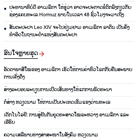
ປະທານາທິບໍດີ ອາເມລິກາ ໃຫ້ຮູ້ວ່າ ອາດຈະປະກາດຂໍ້ຕົກລົງກ່ຽວກັບ
●
ຊ່ອງແຄບທະເລ Hormuz ພາບໃນເວລາ 48 ຊົ່ວໂມງຈະມາເຖິງ
ສັນຕະປະປາ Leo XIV ຈະໄປຢ້ຽມຢາມ ອາເມລິກາ ລາຕິນ ເປັນຄັ້ງ
●
ທຳອິດໃນຖານະຕຳແໜ່ງສັນຕະປະປາ
ສົນ​ໃຈ​ຫຼາຍ​ສຸດ
ອັດ​ຕາ​ພາ​ສີ​ໃໝ່​ຂອງ ອາ​ເມ​ລິ​ກາ​ ເຮັດ​ໃຫ້​ການ​ຄ້າ​ທົ່ວ​ໂລກ​ກັບ​ຄືນ​ສະ​ພາບ​
ການ​ເຄັ່ງ​ຕຶງ
ສ້າງ​ລະ​ບອບ​ລະ​ບຽບ​ການ​ເປີດ​ເສັ້ນ​ທາງ​ໃຫ້​ແກ່​ການ​ພັດ​ທະ​ນາ
ກໍ່ສ້າງ ຫວຽດນາມ ໃຫ້ການເປັນປະເທດເຂັ້ມແຂງດ້ານທະເລ
ເຕັກ​ໂນ​ໂລ​ຢີ: ການ​ສູ້​ຢັນ​ກັນ​ຍຸດ​ທະ​ສາດ​ໃໝ່​ລະ​ຫວ່າງ ອາ​ເມ​ລິ​ກາ ແລະ
ເອີ​ຣົບ
ຄວາມ​ເສ​ລີ​ພາບ​ທາງສາ​ສະ​ໜາ​ໃນ​ສັງ​ຄົມ ຫວຽດ​ນາມ