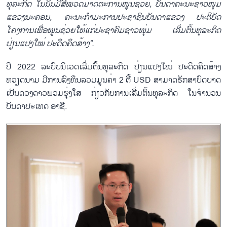
ທຸລະກິດ ໃນນັ້ນມີສີ່ໝວດມາດຕະການໜູນຊ່ວຍ, ບັນດາຄະນະຊາວໜຸ່ມ
ແຂວງນະຄອນ, ຄະນະກຳມະການປະຊາຊົນບັນດາແຂວງ ປະຕິບັດ
ໂຄງການເພື່ອໜູນຊ່ວຍໃຫ້ແກ່ປະຊາຄົມຊາວໜຸ່ມ ເລີ່ມຕົ້ນທຸລະກິດ
ປ່ຽນແປງໃໝ່ ປະດິດຄິດສ້າງ”.
ປີ 2022 ລະບົບນິເວດເລີ່ມຕົ້ນທຸລະກິດ ປ່ຽນແປງໃໝ່ ປະດິດຄິດສ້າງ
ຫວຽດນາມ ມີການລົງທຶນລວມມູນຄ່າ 2 ຕື້ USD ສາມາດຮັກສາບົດບາດ
ເປັນດວງດາວພວມຮຸ່ງໃສ ກ່ຽວກັບການເລີ່ມຕົ້ນທຸລະກິດ ໃນຈຳນວນ
ບັນດາປະເທດ ອາຊີ.