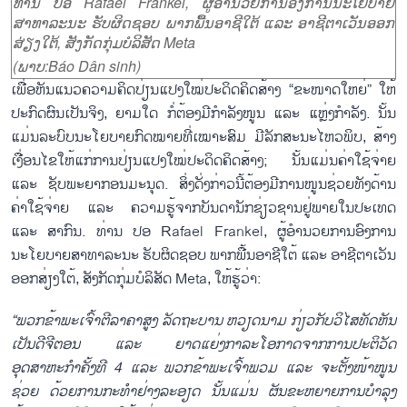
ທ່ານ ປອ Rafael Frankel, ຜູ້ອຳນວຍການອົງການນະໂຍບາຍ
ສາທາລະນະ ຮັບຜິດຊອບ ພາກພື້ນອາຊີໃຕ້ ແລະ ອາຊີຕາເວັນອອກ
ສ່ຽງໃຕ້, ສັງກັດກຸ່ມບໍລິສັດ Meta
(ພາບ:Báo Dân sinh)
ເພື່ອຫັນແນວຄວາມຄິດປ່ຽນແປງໃໝ່ປະດິດຄິດສ້າງ “ຂະໜາດໃຫຍ່” ໃຫ້
ປະກົດຜົນເປັນຈິງ, ຍາມໃດ ກໍ່ຕ້ອງມີກຳລັງໜູນ ແລະ ແຫຼ່ງກຳລັງ. ນັ້ນ
ແມ່ນລະບົບນະໂຍບາຍກົດໝາຍທີ່ເໝາະສົມ ມີລັກສະນະໄຫວພິບ, ສ້າງ
ເງື່ອນໄຂໃຫ້ແກ່ການປ່ຽນແປງໃໝ່ປະດິດຄິດສ້າງ; ນັ້ນແມ່ນຄ່າໃຊ້ຈ່າຍ
ແລະ ຊັບພະຍາກອນມະນຸດ. ສິ່ງດັ່ງກ່າວນີ້ຕ້ອງມີການໜູນຊ່ວຍທັງດ້ານ
ຄ່າໃຊ້ຈ່າຍ ແລະ ຄວາມຮູ້ຈາກບັນດານັກຊ່ຽວຊານຢູ່ພາຍໃນປະເທດ
ແລະ ສາກົນ. ທ່ານ ປອ Rafael Frankel, ຜູ້ອຳນວຍການອົງການ
ນະໂຍບາຍສາທາລະນະ ຮັບຜິດຊອບ ພາກພື້ນອາຊີໃຕ້ ແລະ ອາຊີຕາເວັນ
ອອກສ່ຽງໃຕ້, ສັງກັດກຸ່ມບໍລິສັດ Meta, ໃຫ້ຮູ້ວ່າ:
“ພວກຂ້າພະເຈົ້າຕີລາຄາສູງ ລັດຖະບານ ຫວຽດນາມ ກ່ຽວກັບວິໄສທັດຫັນ
ເປັນ
ດີຈີຕອນ ແລະ ຍາດແຍ່ງກາລະໂອກາດຈາກການປະຕິວັດ
ອຸດສາຫະກຳຄັ້ງທີ 4 ແລະ ພວກຂ້າພະເຈົ້າພວມ
ແລະ
ຈະຕັ້ງໜ້າໜູນ
ຊ່ວຍ
ດ້ວຍການກະທຳ
ຢ່າງ
ລະອຽດ ນັ້ນແມ່ນ ຜັນຂະຫຍາຍການບຳລຸງ