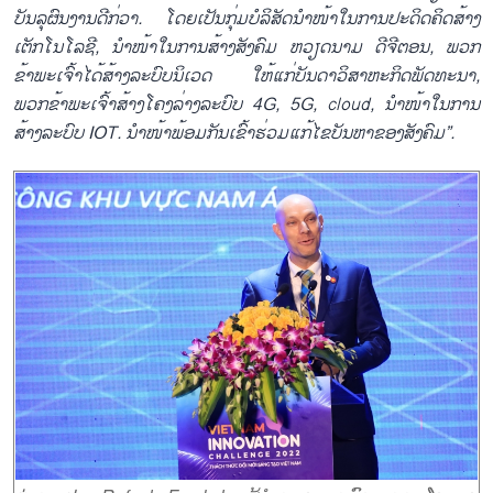
ບັນລຸຜົນງານດີກ່ວາ. ໂດຍເປັນກຸ່ມບໍລິສັດນຳໜ້າໃນ
ການ
ປະດິດ
ຄິດ
ສ້າງ
ເຕັກໂນໂລຊີ, ນຳໜ້າ
ໃນການ
ສ້າງສັງຄົມ ຫວຽດນາມ ດີຈີຕອນ, ພວກ
ຂ້າພະເຈົ້າໄດ້ສ້າງລະບົບນິເວດ ໃຫ້ແກ່ບັນດາວິສາຫະກິດພັດທະນາ,
ພວກຂ້າພະເຈົ້າສ້າງ
ໂຄງລ່າງລະບົບ
4G, 5G, cloud,
ນຳໜ້າ
ໃນການ
ສ້າງ
ລະບົບ
IOT. ນຳໜ້າພ້ອມກັນເຂົ້າຮ່ວມແກ້ໄຂບັນຫາຂອງສັງຄົມ”.