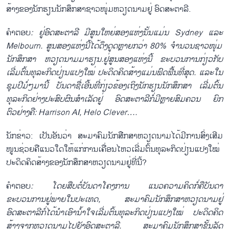
ສ້າງຂອງນັກຮຽນນັກສຶກສາຊາວໜຸ່ມຫວຽດນາມຢູ່ ອົດສະຕາລີ.
ຄຳຕອບ
: ຢູ່ອົດສະຕາລີ ມີສູນໃຫຍ່ສອງແຫ່ງນັ້ນແມ່ນ
Sydney
ແລະ
Melbourn
. ສູນສອງແຫ່ງນີ້ໄດ້ດຶງດູດຫຼາຍກວ່າ 80% ຈຳນວນຊາວໜຸ່ມ
ນັກສຶກສາ ຫວຽດນາມມາຮຽນ.ຢູ່ສູນສອງແຫ່ງນີ້ ຂະບວນການກ່ຽວກັບ
ເລີ່ມຕົ້ນທຸລະກິດປ່ຽນແປງໃໝ່ ປະດິດຄິດສ້າງແມ່ນຟົດຟື້ນທີ່ສຸດ. ແລະໃນ
ຊຸມປີມໍ່ໆມານີ້ ບັນດາຊື່ເອີ້ນທີ່ກ່ຽວຂ້ອງເຖິງນັກຮຽນນັກສຶກສາ ເລີ່ມຕົ້ນ
ທຸລະກິດຢ່າງປະສົບຜົນສຳເລັດຢູ່ ອົດສະຕາລີກໍ່ມີຫຼາຍສົມຄວນ ຍົກ
ຕົວຢ່າງຄື:
Harrison AI, Helo Clever….
ນັກຂ່າວ: ເປັນອັນວ່າ ສະມາຄົມນັກສືກສາຫວຽດນາມໄດ້ມີການສົ່ງເສີມ
ໜູນຊ່ວຍຄືແນວໃດໃຫ້ແກ່ການເຄື່ອນໄຫວເລີ່ມຕົ້ນທຸລະກິດປ່ຽນແປງໃໝ່
ປະດິດຄິດສ້າງຂອງນັກສຶກສາຫວຽດນາມຢູ່ທີ່ນີ້?
ຄຳຕອບ
: ໂດຍສືບຕໍ່ບັນດາໂຄງການ ແນວຄວາມຄິດກໍ່ຄືບັນດາ
ຂະບວນການຢູ່ພາຍໃນປະເທດ, ສະມາຄົມນັກສຶກສາຫວຽດນາມຢູ່
ອົດສະຕາລີກໍ່ໄດ້ນຳເອົານ້ຳໃຈເລີ່ມຕົ້ນທຸລະກິດປ່ຽນແປງໃໝ່ ປະດິດຄິດ
ສ້າງຈາກຫວຽດນາມໄປຍັງອົດສະຕາລີ. ສະມາຄົມນັກສຶກສາຂັ້ນລັດ