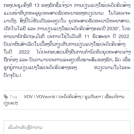
ກອງປະຊຸມຄັ້ງທີ 13 ຂອງພັກຊີ້ແຈ້ງວ່າ ການປ່ຽນແປງໃໝ່ປະດິດຄິດສ້າງ
ແມ່ນໜ້າທີ່ບຸກທະລຸຍຸດທະສາດພັດທະນາຂອງຫວຽດນາມ ໃນໄລຍະຈະ
ມາເຖິງ. ສິ່ງນີ້ໄດ້ຫັນເປັນລະອຽດໃນ ຍຸດທະສາດພັດທະນາວິທະຍາສາດ,
ເຕັກໂນໂລຢີ ແລະ ການປ່ຽນແປງໃໝ່ປະດິດຄິດສ້າງຮອດປີ 2030”, ໂດຍ
ທ່ານນາຍົກລັດຖະ
ມົນ
ຕີ ປະກາດໃຊ້ໃນວັນທີ 11 ພຶດສະພາ ປີ 2022.
ບັນດາຜົນສຳເລັດໃນເບື້ອງຕົ້ນກ່ຽວກັບການປ່ຽນແປງໃໝ່ປະດິດຄິດສ້າງ
ໃນປີ 2022 ໄດ້ປະກອບສ່ວນຢັ້ງຢືນການກຳນົດທິດຍຸດທະສາດ
ຢ່າງ
ຖືກຕ້ອງ ແລະ ບັນດາມາດຕະການລະອຽດທີ່ເໝາະສົມຂອງພັກ, ລັດ ເພື່ອ
ຊຸກຍູ້ການປ່ຽນແປງໃໝ່ປະດິດຄິດສາງຂອງ ຫວຽດນາມໃນໄລຍະ
ປັດຈຸບັນ./.
Tag:
VOV /
VOVworld /
ປະ​ດິດ​ຄິດ​ສ້າງ /
ພູມ​ປັນ​ຍາ /
ເຊື່ອມ​ຕໍ່​ການ​
ປ່ຽນ​ແປງ