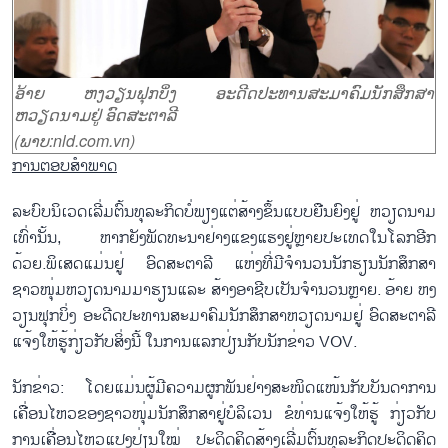
ອ້າຍ ຫງວຽນຟຸກບິ່ງ ອະດີດປະທານສະມາຄົມນັກສຶກສາ
ຫວຽດນາມຢູ່ ອົດສະຕາລີ
(ພາບ:nld.com.vn)
ການຕອບສຳພາດ
ລະບົບນິເວດເລີ່ມຕົ້ນທຸລະກິດບໍ່ພຽງແຕ່ສ້າງຂຶ້ນແບບຍືນຍົງຢູ່ ຫວຽດນາມ
ເທົ່ານັ້ນ, ຫາກຍັງພັດທະນາຢ່າງແຂງແຮງຢູ່ຫຼາຍປະເທດໃນໂລກອີກ
ດ້ວຍ.ພິເສດແມ່ນຢູ່ ອົດສະຕາລີ ແຫ່ງທີ່ມີຈຳນວນນັກຮຽນນັກສຶກສາ
ຊາວໜຸ່ມຫວຽດນາມມາຮຽນແລະ ສ້າງອາຊີບເປັນຈຳນວນຫຼາຍ. ອ້າຍ ຫງ
ວຽນຟຸກບິ່ງ ອະດີດປະທານສະມາຄົມນັກສຶກສາຫວຽດນາມຢູ່ ອົດສະຕາລີ
ແຈ້ງໃຫ້ຮູ້ກ່ຽວກັບສິ່ງນີ້ ໃນການແລກປ່ຽນກັບນັກຂ່າວ VOV.
ນັກຂ່າວ: ໂດຍແມ່ນຜູ້ມີຄວາມຜູກພັນຢ່າງສະໜິດແໜ້ນກັບບັນດາການ
ເຄື່ອນໄຫວຂອງຊາວໜຸ່ມນັກສຶກສາຢູ່ບໍລິເວນ ຂໍທ່ານແຈ້ງໃຫ້ຮູ້ ກ່ຽວກັບ
ການເຄື່ອນໄຫວແປງປ່ຽນໃໝ່ ປະດິດຄິດສ້າງເລີ່ມຕົ້ນທຸລະກິດປະດິດຄິດ