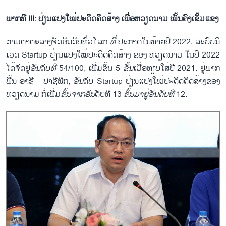
ພາກທີ III: ປ່ຽນແປງໃໝ່ປະດິດຄິດສ້າງ ເພື່ອຫວຽດນາມ ໝັ້ນຄົງເຂັ້ມແຂງ
ຕາມຕາຕະລາງຈັດອັນດັບທົ່ວໂລກ
ທີ່
ປະກາດໃນທ້າຍປີ 2022, ລະບົບນິ
ເວດ Startup ປ່ຽນແປງໃໝ່ປະດິດຄິດສ້າງ ຂອງ ຫວຽດນາມ ໃນປີ 2022
ໄດ້ຈັດຢູ່
ອັນ
ດັບ
ທີ
54/100, ເພີ່ມຂຶ້ນ 5
ຂັ້ນ
ເມື່ອທຽບໃສ່ປີ 2021. ຢູ່ພາກ
ພື້ນ ອາຊີ - ປາຊີຟິກ,
ອັນ
ດັບ Startup ປ່ຽນແປງໃໝ່ປະດິດຄິດສ້າງຂອງ
ຫວຽດນາມ ກໍ່ເພີ່ມ
ຂຶ້ນ
ຈາກອັນ
ດັບທີ 13
ຂຶ້ນ
ມາຢູ່ອັນດັບທີ
12.