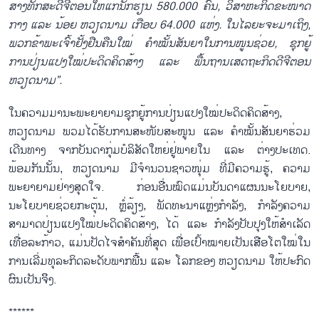
ສ້າງທັກສະດີຈີຕອນໃຫ້ແກ່ນັກຮຽນ 580.000 ຄົນ, ວິສາຫະກິດຂະໜາດ
ກາງ ແລະ ນ້ອຍ ຫວຽດນາມ ເກືອບ 64.000 ແຫ່ງ. ໃນໄລຍະຈະມາເຖິງ,
ພວກຂ້າພະເຈົ້າຢັ້ງຢືນ
ຄືນໃໝ່
ຄຳໝັ້ນສັນຍາໃນການໜູນຊ່ວຍ
,
ຊຸກຍູ້
ການປ່ຽນ
ແປງ
ໃໝ່ປະດິດ
ຄິດ
ສ້າງ ແລະ ພື້ນຖານເສດຖະກິດດີຈີຕອນ
ຫວຽດນາມ”.
ໃນຄວາມມານະພະຍາຍາມຊຸກຍູ້ການປ່ຽນແປງໃໝ່ປະດິດຄິດສ້າງ,
ຫວຽດນາມ ພວມໄດ້ຮັບການສະໜັບສະໜູນ ແລະ ຄຳໝັ້ນສັນຍາຮ່ວມ
ເດີນທາງ ຈາກບັນດາກຸ່ມບໍລິສັດໃຫຍ່ຢູ່ພາຍໃນ ແລະ ຕ່າງປະເທດ.
ພ້ອມກັນນັ້ນ, ຫວຽດນາມ ມີຈຳນວນຊາວໜຸ່ມ ທີ່ມີຄວາມຮູ້, ຄວາມ
ພະຍາຍາມຢ່າງສຸດໃຈ. ກ່ອນອື່ນໝົດແມ່ນບັນດາແຜນນະໂຍບາຍ,
ນະໂຍບາຍຊ່ວຍກະຕຸ້ນ, ຫຼໍ່ລ້ຽງ, ພັດທະນາແຫຼ່ງກຳລັງ, ກຳລັງຄວາມ
ສາມາດປ່ຽນແປງໃໝ່ປະດິດຄິດສ້າງ, ໄດ້ ແລະ ກຳລັງປັບປຸງໃຫ້ສຳເລັດ
ເທື່ອລະກ້າວ, ແມ່ນປັດໄຈສຳຄັນທີ່ສຸດ ເພື່ອເປົ້າໝາຍເປັນເສືອໂຕໃໝ່ໃນ
ການເລີ່ມທຸລະກິດລະດັບພາກພື້ນ ແລະ ໂລກຂອງ ຫວຽດນາມ ໃຫ້ປະກົດ
ຜົນເປັນຈິິງ.
******