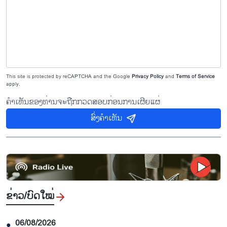
This site is protected by reCAPTCHA and the Google
Privacy Policy
and
Terms of Service
apply.
ຄຳເຫັນຂອງທ່ານຈະຖືກກວດສອບກ່ອນການເຜີຍແຜ່
ສົ່ງຄຳເຫັນ
ຂ່າວ/ບົດ​ໃໝ່
06/08/2026
●