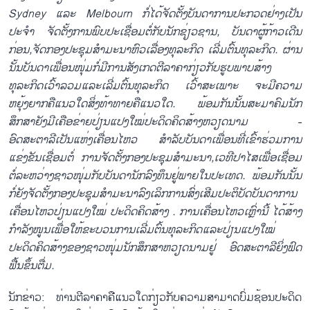
Sydney
ແລະ
Melbourn
ກໍ່ໄດ້ຈັດຕັ້ງບັນດາການປະກວດຢ່າງເປັນ
ປະຈຳ ຈັດຕັ້ງການພົບປະເຊື່ອມຕໍ່ກັບນັກຊ່ຽວຊານ, ບັນດາຜູ້ກ້າວເດີນ
ກ່ອນ,ຈັດກອງປະຊຸມສຳມະນາຫົວເລື່ອງທຸລະກິດ ເລີ່ມຕົ້ນທຸລະກິດ. ຜ່ານ
ນັ້ນບັນດາເພື່ອນໜຸ່ມກໍ່ມີການສັງເກດຕີລາຄາກ່ຽວກັບຮູບພາບສ້າງ
ທຸລະກິດເວົ້າລວມແລະເລີ່ມຕົ້ນທຸລະກິດ ເວົ້າສະເພາະ ຈະມີຄວາມ
ຫຍຸ້ງຍາກຄືແນວໃດສິ່ງທ້າທາຍຄືແນວໃດ. ພ້ອມກັນນັ້ນສະມາຄົມນັກ
ສຶກສາຍັງມີເຄືອຂ່າຍປ່ຽນແປງໃໝ່ປະດິດຄິດສ້າງຫວຽດນາມ -
ອົດສະຕາລີເປັນແຫ່ງເຄື່ອນໄຫວ ສຳລັບບັນດາເພື່ອນທີ່ເຂົ້າຮ່ວມການ
ແຂ່ງຂັນເຊື່ອມຕໍ່ ການຈັດຕັ້ງກອງປະຊຸມສຳມະນາ,ເວທີປາໄສເພື່ອເຊື່ອມ
ຕໍ່ລະຫວ່າງຊາວໜຸ່ມກັບບັນດານັກລົງທຶນຢູ່ພາຍໃນປະເທດ. ພ້ອມກັນນັ້ນ
ກໍ່ຍັງຈັດຕັ້ງກອງປະຊຸມສຳມະນາລົງເລິກການສົ່ງເສີມປະຕິບັດບັນດາການ
ເຄື່ອນໄຫວປ່ຽນແປງໃໝ່ ປະດິດຄິດສ້າງ . ການເຄື່ອນໄຫວເຫຼົ່ານີ້ ໄດ້ສ້າງ
ກຳລັງໜູນເພື່ອໃຫ້ຂະບວນການເລີ່ມຕົ້ນທຸລະກິດແລະປ່ຽນແປງໃໝ່
ປະດິດຄິດສ້າງຂອງຊາວໜຸ່ມນັກສຶກສາຫວຽດນາມຢູ່ ອົດສະຕາລີຍິ່ງຟົດ
ຟື້ນຂຶ້ນຕື່ມ.
ນັກຂ່າວ: ທ່ານຕີລາຄາຄືແນວໃດກ່ຽວກັບຄວາມສາມາດບົ່ມຊ້ອນປະດິດ