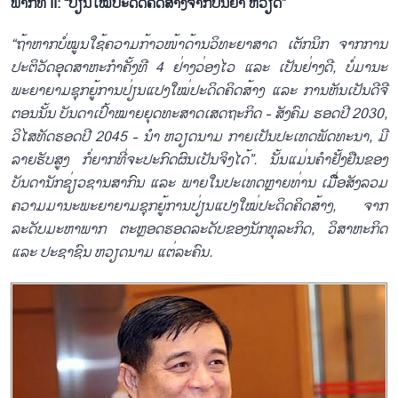
ພາກທີ II: “ປ່ຽນໃໝ່ປະດິດຄິດສ້າງຈາກປັນຍາ ຫວຽດ”
“
ຖ້າຫາກບໍ່ໝູນໃຊ້ຄວາມກ້າວໜ້າດ້ານວິທະຍາສາດ ເຕັກນິກ
ຈາກການ
ປະຕິວັດອຸດສາຫະກຳຄັ້ງທີ 4 ຢ່າງວ່ອງໄວ ແລະ ເປັນຢ່າງດີ, ບໍ່ມານະ
ພະຍາຍາມຊຸກຍູ້ການປ່ຽນ
ແປງ
ໃໝ່ປະດິດ
ຄິດ
ສ້າງ ແລະ ການຫັນ
ເປັນ
ດີຈີ
ຕອນນັ້ນ ບັນດາເປົ້າໝາຍຍຸດທະສາດເສດຖະກິດ - ສັງຄົມ ຮອດປີ 2030,
ວິໄສທັດຮອດປີ 2045 - ນຳ ຫວຽດນາມ ກາຍເປັນປະເທດພັດທະນາ, ມີ
ລາຍຮັບສູງ
ກໍ່
ຍາກທີ່
ຈະ
ປະກົດຜົນເປັນຈິງໄດ້”. ນັ້ນແມ່ນ
ຄຳ
ຢັ້ງຢືນຂອງ
ບັນດານັກຊ່ຽວຊານສາກົນ ແລະ ພາຍໃນປະເທດ
ຫຼາຍທ່ານ
ເມືື່ອສ
ັງລວມ
ຄວາມມານະພະຍາຍາມຊຸກຍູ້ການປ່ຽນແປງໃໝ່ປະດິດ
ຄິດ
ສ້າງ, ຈາກ
ລະດັບມະຫາພາກ ຕະຫຼອດຮອດລະດັບຂອງນັກທຸລະກິດ, ວິສາຫະກິດ
ແລະ ປະຊາຊົນ ຫວຽດນາມ ແຕ່ລະຄົນ.