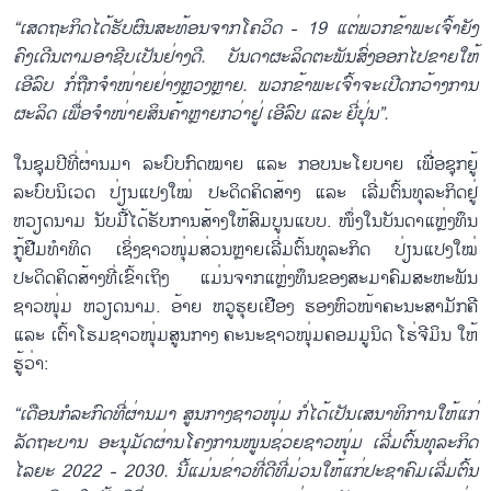
“ເສດຖະກິດໄດ້ຮັບຜົນສະທ້ອນຈາກໂຄວິດ - 19 ແຕ່ພວກຂ້າພະເຈົ້າຍັງ
ຄົງເດີນຕາມອາຊີບເປັນຢ່າງດີ. ບັນດາຜະລິດຕະພັນສົ່ງອອກໄປຂາຍໃຫ້
ເອີລົບ ກໍ່ຖືກຈຳໜ່າຍຢ່າງຫຼວງຫຼາຍ. ພວກຂ້າພະເຈົ້າຈະເປີດກວ້າງການ
ຜະລິດ ເພື່ອຈຳໜ່າຍສິນຄ້າຫຼາຍກວ່າຢູ່ ເອີລົບ ແລະ ຍີ່ປຸ່ນ”.
ໃນຊຸມປີທີ່ຜ່ານມາ ລະບົບກົດໝາຍ ແລະ ກອບນະໂຍບາຍ ເພື່ອຊຸກຍູ້
ລະບົບນິເວດ ປ່ຽນແປງໃໝ່ ປະດິດຄິດສ້າງ ແລະ ເລີ່ມຕົ້ນທຸລະກິດຢູ່
ຫວຽດນາມ ນັບມື້ໄດ້ຮັບການສ້າງໃຫ້ສົມບູນແບບ. ໜຶ່ງໃນບັນດາແຫຼ່ງທຶນ
ກູ້ຢືມທຳທິດ ເຊິ່ງຊາວໜຸ່ມສ່ວນຫຼາຍເລີ່ມຕົ້ນທຸລະກິດ ປ່ຽນແປງໃໝ່
ປະດິດຄິດສ້າງທີ່ເຂົ້າເຖິງ ແມ່ນຈາກແຫຼ່ງທຶນຂອງສະມາຄົມສະຫະພັນ
ຊາວໜຸ່ມ ຫວຽດນາມ. ອ້າຍ ຫວູຮຸຍເຢືອງ ຮອງຫົວໜ້າຄະນະສາມັກຄີ
ແລະ ເຕົ້າໂຮມຊາວໜຸ່ມສູນກາງ ຄະນະຊາວໜຸ່ມຄອມມູນິດ ໂຮ່ຈີມິນ ໃຫ້
ຮູ້ວ່າ:
“ເດືອນກໍລະກົດທີ່ຜ່ານມາ ສູນກາງຊາວໜຸ່ມ ກໍ່ໄດ້ເປັນເສນາທິການໃຫ້ແກ່
ລັດຖະບານ ອະນຸມັດຜ່ານໂຄງການໜູນຊ່ວຍຊາວໜຸ່ມ ເລີ່ມຕົ້ນທຸລະກິດ
ໄລຍະ 2022 - 2030. ນີ້ແມ່ນຂ່າວທີ່ດີທີ່ມ່ວນໃຫ້ແກ່ປະຊາຄົມເລີ່ມຕົ້ນ