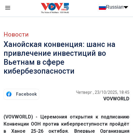
Nhảy đến nội dung
Russian
Menu trang chủ tiếng Nga
menu phụ tiếng Nga
Новости
Ханойская конвенция: шанс на
привлечение инвестиций во
Вьетнам в сфере
кибербезопасности
Четверг , 23/10/2025, 18:45
Facebook
VOVWORLD
(VOVWORLD) - Церемония открытия к подписанию
Конвенции ООН против киберпреступности пройдёт
в Ханое 25-26 октября. Впервые Организация