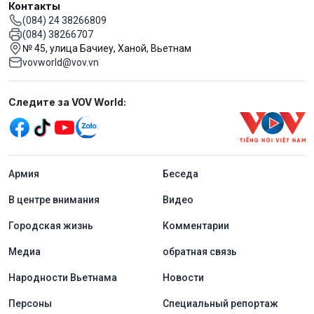
Контакты
(084) 24 38266809
(084) 38266707
№ 45, улица Бачиеу, Ханой, Вьетнам
vovworld@vov.vn
Mạng xã hội
Следите за VOV World:
menu footer tiếng Nga
Aрмия
Беседа
В центре внимания
Видео
Городская жизнь
Комментарии
Медиа
обратная связь
Народности Вьетнама
Новости
Персоны
Специальный репортаж