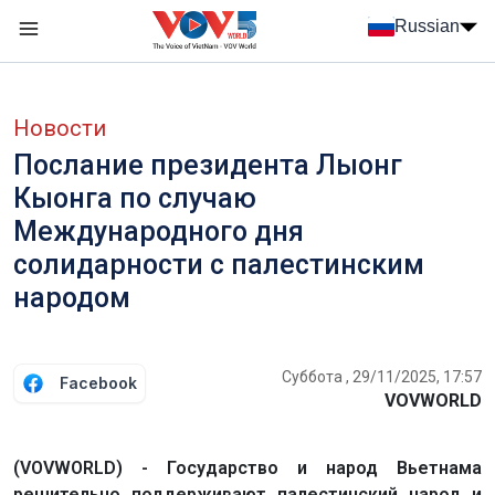
Nhảy đến nội dung
Russian
Menu trang chủ tiếng Nga
menu phụ tiếng Nga
Новости
Послание президента Лыонг
Кыонга по случаю
Международного дня
солидарности с палестинским
народом
Суббота , 29/11/2025, 17:57
Facebook
VOVWORLD
(VOVWORLD) - Государство и народ Вьетнама
решительно поддерживают палестинский народ и