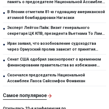
память о председателе Национальной Ассамблеи
Лаоса Сайсомфоне Фомвихане
В Японии отметили 81-ю годовщину американской
●
атомной бомбардировки Нагасаки
Эксперт Лейтон Пайк: Визит генерального
●
секретаря ЦК КПВ, президента Вьетнама То Лама
подтверждает растущий уровень доверия между
Иран заявил, что возобновление судоходства
●
Вьетнамом и Австралией
через Ормузский пролив зависит от принятия
условий Тегерана Соединенными Штатами
Сенат США одобрил законопроект о временном
●
финансировании правительства во избежание
шатдауна
Скончался председатель Национальной
●
Ассамблеи Лаоса Сайсомфон Фомвихан
Самое популярное
Открылась 33-я конференция по