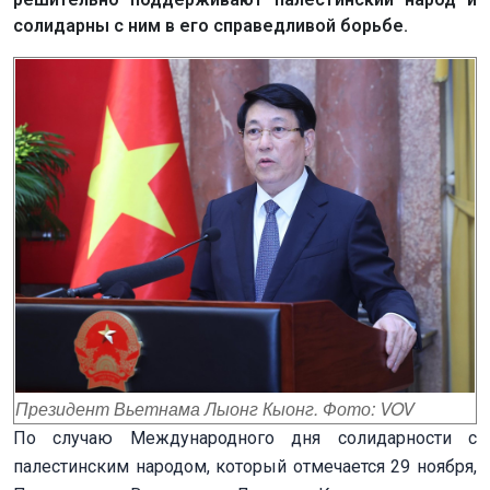
солидарны с ним в его справедливой борьбе.
Президент Вьетнама Лыонг Кыонг. Фото: VOV
По случаю Международного дня солидарности с
палестинским народом, который отмечается 29 ноября,