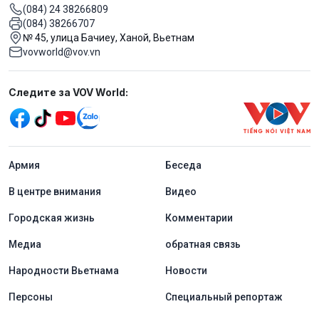
(084) 24 38266809
(084) 38266707
№ 45, улица Бачиеу, Ханой, Вьетнам
vovworld@vov.vn
Mạng xã hội
Следите за VOV World:
menu footer tiếng Nga
Aрмия
Беседа
В центре внимания
Видео
Городская жизнь
Комментарии
Медиа
обратная связь
Народности Вьетнама
Новости
Персоны
Специальный репортаж