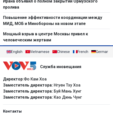
Ирана объявил о полном закрытии Ормузского
пролива
Повышение эффективности координации между
МИД, МОБ и Минобороны на новом этапе
Мощный взрыв в центре Москвы привел к
человеческим жертвам
English
Vietnamese
Chinese
French
German
Служба иновещания
Директор
:Фо Кам Хоа
Заместитель директора:
Нгуен Тху Хоа
Заместитель директора:
Буй Мань Хунг
Заместитель директора:
Као Динь Чунг
Контакты