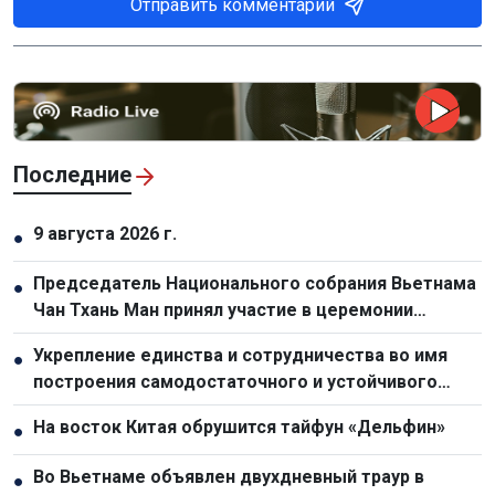
Отправить комментарий
Последние
9 августа 2026 г.
●
Председатель Национального собрания Вьетнама
●
Чан Тхань Ман принял участие в церемонии
прощания с председателем Национальной
Укрепление единства и сотрудничества во имя
●
ассамблеи Лаоса Сайсомфоном Фомвиханом
построения самодостаточного и устойчивого
сообщества АСЕАН
На восток Китая обрушится тайфун «Дельфин»
●
Во Вьетнаме объявлен двухдневный траур в
●