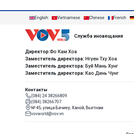
English
Vietnamese
Chinese
French
Служба иновещания
Директор
:Фо Кам Хоа
Заместитель директора:
Нгуен Тху Хоа
Заместитель директора:
Буй Мань Хунг
Заместитель директора:
Као Динь Чунг
Контакты
(084) 24 38266809
(084) 38266707
№ 45, улица Бачиеу, Ханой, Вьетнам
vovworld@vov.vn