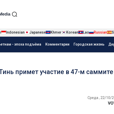
iện tiếng Nga
Media
n
Indonesian
Japanese
Khmer
Korean
Lao
Russian
S
ьетнам - эпоха подъёма
Комментарии
Городская жизнь
Де
инь примет участие в 47-м саммите
Среда , 22/10/2
VO