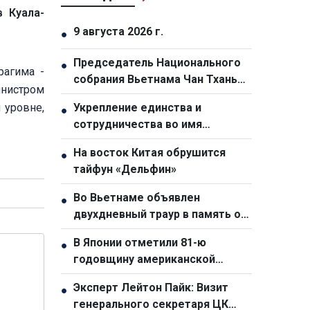
 Куала-
9 августа 2026 г.
●
Председатель Национального
●
рагима -
собрания Вьетнама Чан Тхань
инистром
Ман принял участие в
 уровне,
Укрепление единства и
●
церемонии прощания с
сотрудничества во имя
председателем Национальной
построения самодостаточного
ассамблеи Лаоса Сайсомфоном
На восток Китая обрушится
●
и устойчивого сообщества
Фомвиханом
тайфун «Дельфин»
АСЕАН
Во Вьетнаме объявлен
●
двухдневный траур в память о
председателе Национальной
В Японии отметили 81-ю
●
Ассамблеи Лаоса Сайсомфоне
годовщину американской
Фомвихане
атомной бомбардировки
Эксперт Лейтон Пайк: Визит
●
Нагасаки
генерального секретаря ЦК