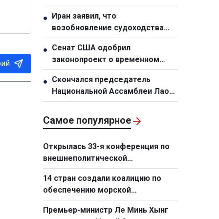
КПВ, президента Вьетнама То
Иран заявил, что
●
Лама подтверждает растущий
возобновление судоходства
уровень доверия между
через Ормузский пролив
Вьетнамом и Австралией
Сенат США одобрил
●
зависит от принятия условий
законопроект о временном
Тегерана Соединенными
рий
финансировании правительства
Штатами
Скончался председатель
●
во избежание шатдауна
Национальной Ассамблеи Лаоса
Сайсомфон Фомвихан
Самое популярное
Открылась 33-я конференция по
внешнеполитической
деятельности
14 стран создали коалицию по
обеспечению морской
безопасности на Ближнем
Премьер-министр Ле Минь Хынг
Востоке