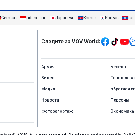
German
Indonesian
Japanese
Khmer
Korean
Lao
Mạng xã hội
Следите за VOV World:
menu footer tiếng Ng
Aрмия
Беседа
Видео
Городская 
Медиа
обратная с
Новости
Персоны
Фоторепортаж
Экономика