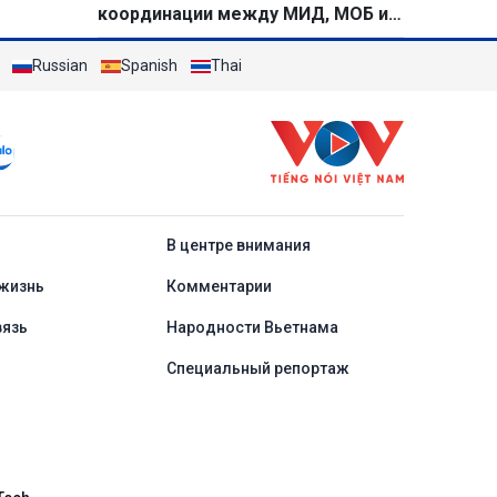
координации между МИД, МОБ и
Минобороны на новом этапе
Russian
Spanish
Thai
a
В центре внимания
жизнь
Комментарии
вязь
Народности Вьетнама
Специальный репортаж