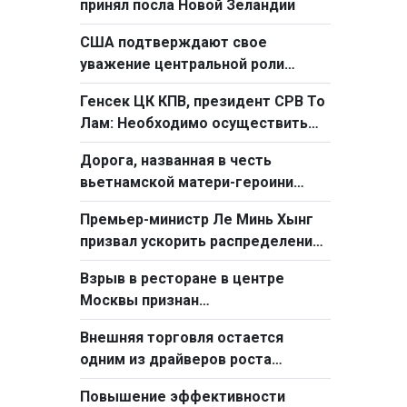
принял посла Новой Зеландии
США подтверждают свое
уважение центральной роли
АСЕАН в урегулировании в
Генсек ЦК КПВ, президент СРВ То
Восточном море
Лам: Необходимо осуществить
фундаментальный переход от
Дорога, названная в честь
простого труда к созидательному
вьетнамской матери-героини
труду
стала «Дорогой дружбы»
Премьер-министр Ле Минь Хынг
призвал ускорить распределение
и освоение средств
Взрыв в ресторане в центре
госинвестиций
Москвы признан
террористическим актом
Внешняя торговля остается
одним из драйверов роста
Вьетнама за первые семь
Повышение эффективности
месяцев