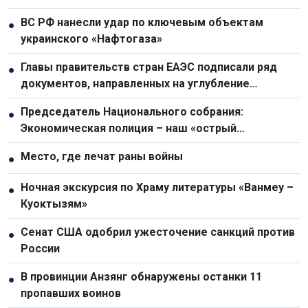
ВС РФ нанесли удар по ключевым объектам
●
украинского «Нафтогаза»
Главы правительств стран ЕАЭС подписали ряд
●
документов, направленных на углубление
интеграции
Председатель Национального собрания:
●
Экономическая полиция – наш «острый
драгоценный меч» в борьбе с преступностью
Место, где лечат раны войны
●
Ночная экскурсия по Храму литературы «Ванмеу –
●
Куоктызям»
Сенат США одобрил ужесточение санкций против
●
России
В провинции Анзянг обнаружены останки 11
●
пропавших воинов