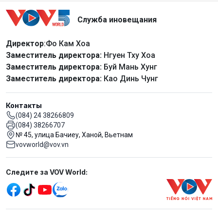
Служба иновещания
Директор
:Фо Кам Хоа
Заместитель директора:
Нгуен Тху Хоа
Заместитель директора:
Буй Мань Хунг
Заместитель директора:
Као Динь Чунг
Контакты
(084) 24 38266809
(084) 38266707
№ 45, улица Бачиеу, Ханой, Вьетнам
vovworld@vov.vn
Mạng xã hội
Следите за VOV World:
menu footer tiếng Nga