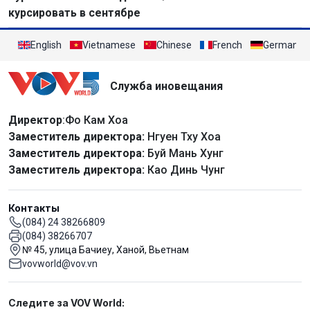
курсировать в сентябре
English
Vietnamese
Chinese
French
German
Служба иновещания
Директор
:Фо Кам Хоа
Заместитель директора:
Нгуен Тху Хоа
Заместитель директора:
Буй Мань Хунг
Заместитель директора:
Као Динь Чунг
Контакты
(084) 24 38266809
(084) 38266707
№ 45, улица Бачиеу, Ханой, Вьетнам
vovworld@vov.vn
Mạng xã hội
Следите за VOV World: