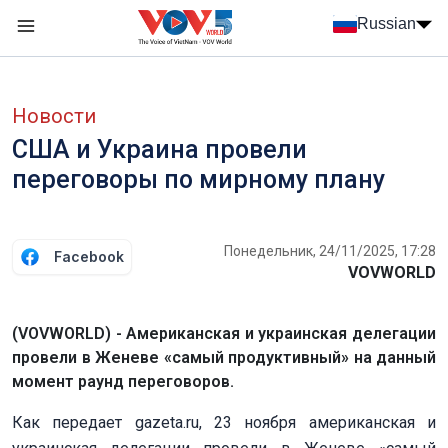
Nhảy đến nội dung
Russian
Menu trang chủ tiếng Nga
menu phụ tiếng Nga
Новости
США и Украина провели
переговоры по мирному плану
Понедельник, 24/11/2025, 17:28
Facebook
VOVWORLD
(VOVWORLD) - Американская и украинская делегации
провели в Женеве «самый продуктивный» на данный
момент раунд переговоров.
Как передает gazeta.ru, 23 ноября американская и