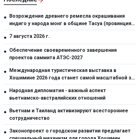
Возрождение древнего ремесла окрашивания
●
индиго у народа монг в общине Тасуа (провинция
Шонла)
7 августа 2026 г.
●
Обеспечение своевременного завершения
●
проектов саммита АТЭС-2027
Международная туристическая выставка в
●
Хошимине 2026 года станет самой масштабной за
всю историю
Народная дипломатия - важный аспект
●
вьетнамско-австралийских отношений
Вьетнам и Таиланд активизируют всестороннее
●
сотрудничество
Законопроект о городском развитии предлагает
●
специальный механизм для города Хошимин