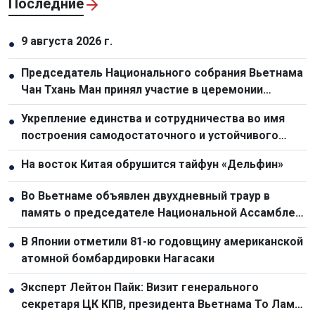
Последние
9 августа 2026 г.
●
Председатель Национального собрания Вьетнама
●
Чан Тхань Ман принял участие в церемонии
прощания с председателем Национальной
Укрепление единства и сотрудничества во имя
●
ассамблеи Лаоса Сайсомфоном Фомвиханом
построения самодостаточного и устойчивого
сообщества АСЕАН
На восток Китая обрушится тайфун «Дельфин»
●
Во Вьетнаме объявлен двухдневный траур в
●
память о председателе Национальной Ассамблеи
Лаоса Сайсомфоне Фомвихане
В Японии отметили 81-ю годовщину американской
●
атомной бомбардировки Нагасаки
Эксперт Лейтон Пайк: Визит генерального
●
секретаря ЦК КПВ, президента Вьетнама То Лама