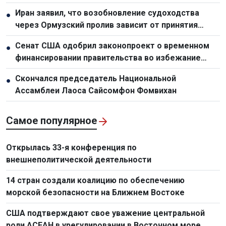
подтверждает растущий уровень доверия между
Иран заявил, что возобновление судоходства
●
Вьетнамом и Австралией
через Ормузский пролив зависит от принятия
условий Тегерана Соединенными Штатами
Сенат США одобрил законопроект о временном
●
финансировании правительства во избежание
шатдауна
Скончался председатель Национальной
●
Ассамблеи Лаоса Сайсомфон Фомвихан
Самое популярное
Открылась 33-я конференция по
внешнеполитической деятельности
14 стран создали коалицию по обеспечению
морской безопасности на Ближнем Востоке
США подтверждают свое уважение центральной
роли АСЕАН в урегулировании в Восточном море