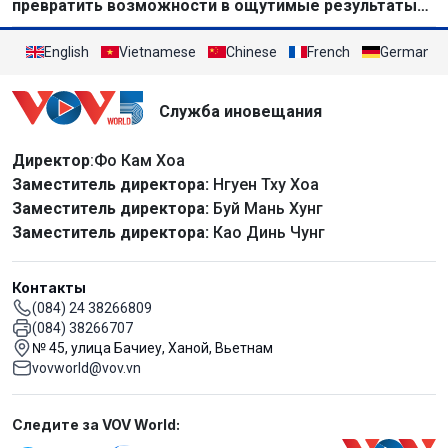
превратить возможности в ощутимые результаты
развития
English
Vietnamese
Chinese
French
German
Служба иновещания
Директор
:Фо Кам Хоа
Заместитель директора:
Нгуен Тху Хоа
Заместитель директора:
Буй Мань Хунг
Заместитель директора:
Као Динь Чунг
Контакты
(084) 24 38266809
(084) 38266707
№ 45, улица Бачиеу, Ханой, Вьетнам
vovworld@vov.vn
Mạng xã hội
Следите за VOV World: