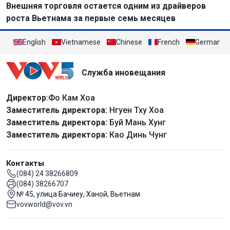
Внешняя торговля остается одним из драйверов
роста Вьетнама за первые семь месяцев
English
Vietnamese
Chinese
French
German
Служба иновещания
Директор
:Фо Кам Хоа
Заместитель директора:
Нгуен Тху Хоа
Заместитель директора:
Буй Мань Хунг
Заместитель директора:
Као Динь Чунг
Контакты
(084) 24 38266809
(084) 38266707
№ 45, улица Бачиеу, Ханой, Вьетнам
vovworld@vov.vn