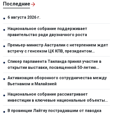
Последние
6 августа 2026 г.
●
Национальное собрание поддерживает
●
правительство ради двузначного роста
Премьер-министр Австралии с нетерпением ждет
●
встречу с генсеком ЦК КПВ, президентом
Вьетнама То Ламом
Спикер парламента Таиланда принял участие в
●
открытии выставки, посвященной 50-летию
отношений с Вьетнамом
Активизация оборонного сотрудничества между
●
Вьетнамом и Малайзией
Национальное собрание рассматривает
●
инвестиции в ключевые национальные объекты
для стимулирования экономического роста
В провинции Лайтяу пострадавшим от паводка
●