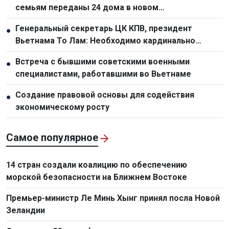
семьям переданы 24 дома в новом
переселенческом посёлке
Генеральный секретарь ЦК КПВ, президент
●
Вьетнама То Лам: Необходимо кардинально
обновить планирование и организационную работу
Встреча с бывшими советскими военными
●
по развитию инфраструктуры
специалистами, работавшими во Вьетнаме
Создание правовой основы для содействия
●
экономическому росту
Самое популярное
14 стран создали коалицию по обеспечению
морской безопасности на Ближнем Востоке
Премьер-министр Ле Минь Хынг принял посла Новой
Зеландии