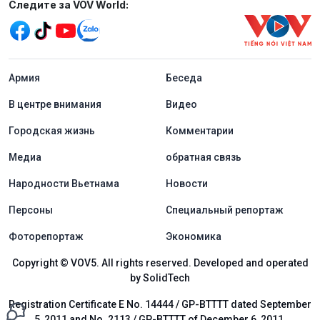
Mạng xã hội
Следите за VOV World:
menu footer tiếng Nga
Aрмия
Беседа
В центре внимания
Видео
Городская жизнь
Комментарии
Медиа
обратная связь
Народности Вьетнама
Новости
Персоны
Специальный репортаж
Фоторепортаж
Экономика
Copyright © VOV5. All rights reserved. Developed and operated
by SolidTech
Registration Certificate E No. 14444 / GP-BTTTT dated September
5, 2011 and No. 2113 / GP-BTTTT of December 6, 2011.