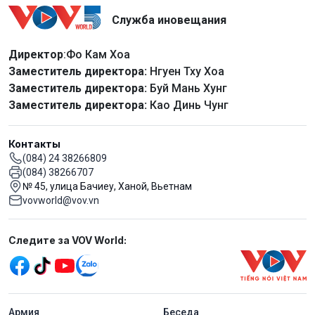
Служба иновещания
Директор
:Фо Кам Хоа
Заместитель директора:
Нгуен Тху Хоа
Заместитель директора:
Буй Мань Хунг
Заместитель директора:
Као Динь Чунг
Контакты
(084) 24 38266809
(084) 38266707
№ 45, улица Бачиеу, Ханой, Вьетнам
vovworld@vov.vn
Mạng xã hội
Следите за VOV World:
menu footer tiếng Nga
Aрмия
Беседа