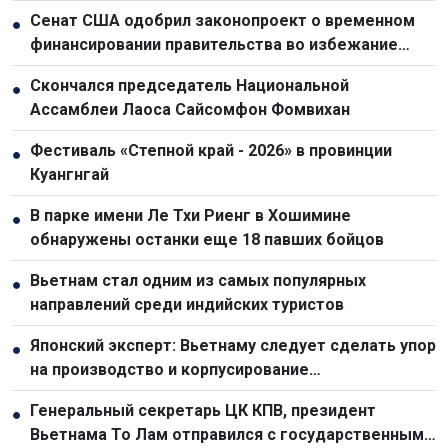
условий Тегерана Соединенными Штатами
Сенат США одобрил законопроект о временном
●
финансировании правительства во избежание
шатдауна
Скончался председатель Национальной
●
Ассамблеи Лаоса Сайсомфон Фомвихан
Фестиваль «Степной край - 2026» в провинции
●
Куангнгай
В парке имени Ле Тхи Риенг в Хошимине
●
обнаружены останки еще 18 павших бойцов
Вьетнам стал одним из самых популярных
●
направлений среди индийских туристов
Японский эксперт: Вьетнаму следует сделать упор
●
на производство и корпусирование
полупроводниковых чипов
Генеральный секретарь ЦК КПВ, президент
●
Вьетнама То Лам отправился с государственным