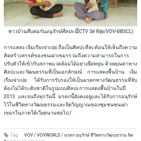
ชาวบ้านสืบต่อกันอนุรักษ์ศิลปะนี้(CTV Sê Rây/VOV-ĐBSCL)
การแสดง เจิ่มเรียงจ่าเปย ถือเป็นศิลปะที่สะท้อนให้เห็นถึงความ
คิดสร้างสรรค์ของชนเผ่าเขมรรวมถึงความสามารถในการ
ปรับตัวให้เข้ากับสภาพแวดล้อมได้อย่างยืดหยุ่น ด้วยคุณค่าทาง
ศิลปะและวัฒนธรรมที่เป็นเอกลักษณ์ การแสดงพื้นบ้าน เจิ่ม
เรียงจ่าเปย ได้รับการรับรองให้เป็นมรดกทางวัฒนธรรมที่จับ
ต้องไม่ได้ระดับชาติในรูปแบบศิลปะการแสดงพื้นบ้านในปี
2013 และจนถึงทุกวันนี้ มรดกนี้ยังคงอยู่และได้รับการอนุรักษ์
ไว้ในชีวิตทางวัฒนธรรมและจิตวิญญาณของชุมชนชนเผ่า
เขมรในภาคใต้เวียดนามต่อไป./.
Tag:
VOV /
VOVWORLD /
มรดก อนุรักษ์ ชีวิตทางวัฒนธรรม จิต