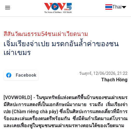
Nhảy đến nội dung
Thai
Menu trang chủ tiếng Thái
Menu phụ tiếng Thái
สีสันวัฒนธรรม54ชนเผ่าเวียดนาม
เจิ่มเรียงจ่าเปย มรดกอันล้ำค่าของชน
เผ่าเขมร
วันศุกร์, 12/06/2026, 21:22
Facebook
Thạch Hồng
[VOVWORLD] - ในขุมทรัพย์แห่งดนตรีพื้นบ้านของชนเผ่าเขมร
มีศิลปะการแสดงที่เป็นเอกลักษณ์มากมาย รวมถึง เจิ่มเรียงจ่า
เปย (Chầm riêng chà pây) ซึ่งเป็นศิลปะการแสดงเดี่ยวที่มีการ
ร้องและเล่นเครื่องดนตรีพร้อมกัน ซึ่งมีต้นกำเนิดมาแต่โบราณ
และเคยเฟื่องฟูในชุมชนชนเผ่าเขมรทางตอนใต้ของเวียดนาม