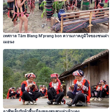
เทศกาล Tăm Blang M’prang bon ความภาคภูมิใจของชนเผ่า
เมอนง
อาชีพเย็บปักผ้าพื้นเมืองของชุมชนเผ่าเย้าแดง