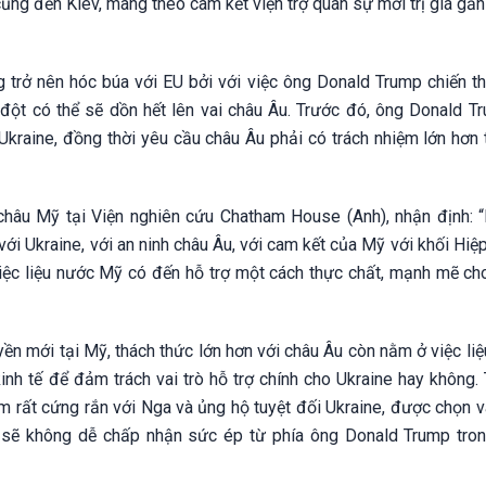
ng đến Kiev, mang theo cam kết viện trợ quân sự mới trị giá gần
g trở nên hóc búa với EU bởi với việc ông Donald Trump chiến t
ột có thể sẽ dồn hết lên vai châu Âu. Trước đó, ông Donald T
Ukraine, đồng thời yêu cầu châu Âu phải có trách nhiệm lớn hơn 
châu Mỹ tại Viện nghiên cứu Chatham House (Anh), nhận định: 
 với Ukraine, với an ninh châu Âu, với cam kết của Mỹ với khối Hi
iệc liệu nước Mỹ có đến hỗ trợ một cách thực chất, mạnh mẽ ch
yền mới tại Mỹ, thách thức lớn hơn với châu Âu còn nằm ở việc li
inh tế để đảm trách vai trò hỗ trợ chính cho Ukraine hay không.
ểm rất cứng rắn với Nga và ủng hộ tuyệt đối Ukraine, được chọn 
U sẽ không dễ chấp nhận sức ép từ phía ông Donald Trump tro