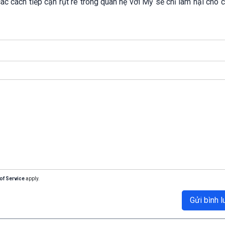
c cách tiếp cận rụt rè trong quan hệ với Mỹ sẽ chỉ làm hại cho 
of Service
apply.
Gửi bình l