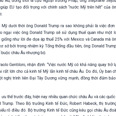
hâu Âu, đồng thời là cựu Ngoại trưởng Pháp, ông Stephane Sejou
, giúp EU tạo đối trọng với chính sách “nước Mỹ trên hết” của ô
c.
ớc Mỹ dưới thời ông Donald Trump ra sao không phải là việc đơn 
o ngại việc ông Donald Trump sẽ sử dụng thuế quan như một lo
, giống như lời đe dọa áp thuế 25% với Mexico và Canada mà ô
 cơ sở bởi trong nhiệm kỳ Tổng thống đầu tiên, ông Donald Trum
ể buộc châu Âu nhượng bộ.
aolo Gentiloni, nhận định: “Việc nước Mỹ có khả năng quay trở l
 rất lớn cho cả kinh tế Mỹ lẫn kinh tế châu Âu. Do đó, Ủy ban c
ột nghị trình liên Đại Tây Dương vững mạnh, đồng thời đảm bảo
m ưu thế trước đây, hiện nay nhiều quan chức châu Âu và các quốc
 Trump. Theo Bộ trưởng Kinh tế Đức, Robert Habeck, thị trườn
iểu rõ điều đó. Bộ trưởng Kinh tế Đức cũng kêu gọi châu Âu đoà