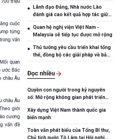
 700 triệu
Lãnh đạo Đảng, Nhà nước Lào
●
đánh giá cao kết quả hợp tác giữa
Quân đội hai nước Việt Nam và Lào
hắng cuộc
Quan hệ nghị viện Việt Nam -
●
rump từng
Malaysia sẽ tiếp tục được mở rộng
trong vấn
Thủ tướng yêu cầu triển khai tổng
●
thể, đồng bộ các giải pháp về bảo
“Mối quan
đảm an ninh mạng
ệp ước Bắc
Đọc nhiều
o châu Âu
Quyền con người trong kỷ nguyên
số: Mở rộng không gian phát triển
ệu châu Âu
cho mỗi con người
 Theo giới
Xây dựng Việt Nam thành quốc gia
vào cương
biển mạnh
ng vấn đề
Toàn văn phát biểu của Tổng Bí thư,
Chủ tịch nước Tô Lâm tại Hội nghị