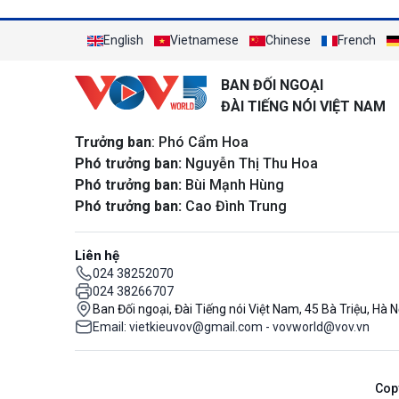
English
Vietnamese
Chinese
French
BAN ĐỐI NGOẠI
ĐÀI TIẾNG NÓI VIỆT NAM
Trưởng ban
: Phó Cẩm Hoa
Phó trưởng ban:
Nguyễn Thị Thu Hoa
Phó trưởng ban:
Bùi Mạnh Hùng
Phó trưởng ban:
Cao Đình Trung
Liên hệ
024 38252070
024 38266707
Ban Đối ngoại, Đài Tiếng nói Việt Nam, 45 Bà Triệu, Hà N
Email: vietkieuvov@gmail.com - vovworld@vov.vn
Cop