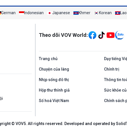
German
Indonesian
Japanese
Khmer
Korean
Lao
Mạng xã hội
Theo dõi VOV World:
Trang chủ
Dạy tiếng Vi
Chuyện của làng
Chính trị
Nhịp sống đô thị
Thông tin to
Hộp thư thính giả
Sức khỏe củ
ội
Số hoá Việt Nam
Chính sách p
yright © VOV5. All rights reserved. Developed and operated by Solid