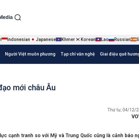
ện tiếng Việt
Media
n
Indonesian
Japanese
Khmer
Korean
Lao
Russian
S
Người Việt muôn phương
Tạp chí văn nghệ
Giai điệu quê hươn
 đạo mới châu Âu
Thứ tư, 04/12/2
VO
g lực cạnh tranh so với Mỹ và Trung Quốc cũng là cảnh báo 