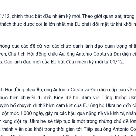
/12, chính thức bắt đầu nhiệm kỳ mới. Theo giới quan sát, trong
thách thức được coi là lớn nhất mà EU phải đối mặt từ khi khối n
hông qua các đề cử với các chức danh lãnh đạo quan trọng nhấ
yen; Chủ tịch Hội đồng châu Âu, ông Antonio Costa và Đại diện c
las. Các lãnh đạo mới của EU bắt đầu nhiệm kỳ mới từ 01/12.
ch Hội đồng châu Âu, ông Antonio Costa và Đại diện cấp cao về c
 thực hiện chuyến đi đến Kiev để hội đàm với Tổng thống Ukr
yên bố chuyến đi thể hiện cam kết của EU ủng hộ Ukraine đến cù
 cột mốc 1.000 ngày, gây ra các hậu quả nặng nề về kinh tế, nhâ
xung đột tại Ukraine sẽ tiếp tục là một trong những chủ đề lớn 
thành viên của khối trong thời gian tới. Tiếp sau ông Antonio C