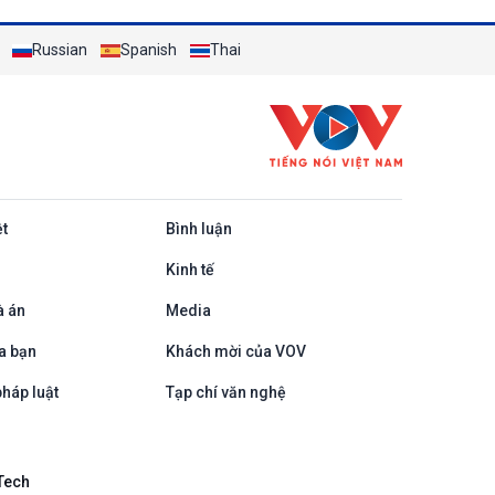
Russian
Spanish
Thai
ệt
Bình luận
Kinh tế
à án
Media
a bạn
Khách mời của VOV
háp luật
Tạp chí văn nghệ
Tech