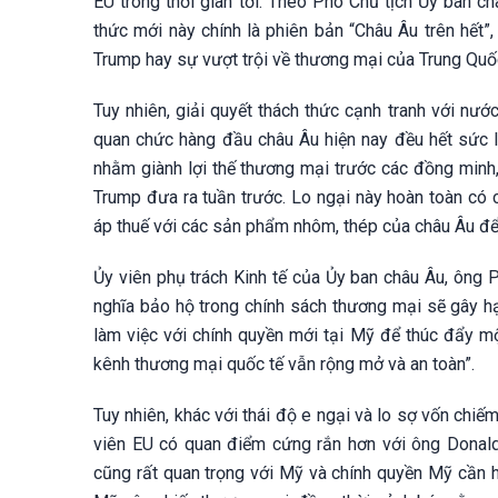
EU trong thời gian tới. Theo Phó Chủ tịch Ủy ban c
thức mới này chính là phiên bản “Châu Âu trên hết”
Trump hay sự vượt trội về thương mại của Trung Quố
Tuy nhiên, giải quyết thách thức cạnh tranh với nư
quan chức hàng đầu châu Âu hiện nay đều hết sức l
nhằm giành lợi thế thương mại trước các đồng minh
Trump đưa ra tuần trước. Lo ngại này hoàn toàn có
áp thuế với các sản phẩm nhôm, thép của châu Âu đ
Ủy viên phụ trách Kinh tế của Ủy ban châu Âu, ông P
nghĩa bảo hộ trong chính sách thương mại sẽ gây hại
làm việc với chính quyền mới tại Mỹ để thúc đẩy m
kênh thương mại quốc tế vẫn rộng mở và an toàn”.
Tuy nhiên, khác với thái độ e ngại và lo sợ vốn chiế
viên EU có quan điểm cứng rắn hơn với ông Donald
cũng rất quan trọng với Mỹ và chính quyền Mỹ cần h