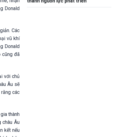
rne, nhận
thành nguồn lực phát triển
ng Donald
giản. Các
ại vũ khí
ng Donald
p cũng đã
ại với chủ
hâu Âu sẽ
 rằng các
 gia thành
g châu Âu
n kết nếu