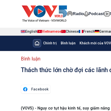
Nhảy đến nội dung
Đa phương ti
Radio
Podcast
English
Vietnamese
Chinese
French
Germa
Main navigation
Chính trị
Bình luận
Khách mời của VOV
menu phụ tiếng Việt
Bình luận
Thách thức lớn chờ đợi các lãnh
Facebook
(VOV5) - Nguy cơ tụt hậu kinh tế, suy giảm năn