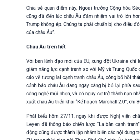
Chia sẻ quan điểm này, Ngoại trưởng Cộng hòa Séc
cũng đã đến lúc châu Âu đảm nhiệm vai trò lớn hơn
Trump không ép. Chúng ta phải chuẩn bị cho điều đó
của châu Âu”.
Châu Âu trên hết
Với ban lãnh đạo mới của EU, xung đột Ukraine chỉ l
giảm năng lực cạnh tranh so với Mỹ và Trung Quốc c
cáo về tương lai cạnh tranh châu Âu, công bố hồi th
cảnh báo châu Âu đang ngày càng bị bỏ lại phía sau 
công nghệ mũi nhọn, và có nguy cơ trở thành nạn nhâ
xuất châu Âu triển khai “Kế hoạch Marshall 2.0”, ch
Phát biểu hôm 27/11, ngay khi được Nghị viện châ
Leyen đã thông báo chiến lược “La bàn cạnh tranh
động cũng được thành lập nhằm biến các nội dung tr