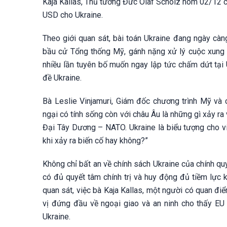
Kaja Kallas, Thủ tướng Đức Olaf Scholz hôm 02/12 cũ
USD cho Ukraine.
Theo giới quan sát, bài toán Ukraine đang ngày càn
bầu cử Tổng thống Mỹ, gánh nặng xử lý cuộc xung đ
nhiều lần tuyên bố muốn ngay lập tức chấm dứt tại 
đề Ukraine.
Bà Leslie Vinjamuri, Giám đốc chương trình Mỹ và 
ngại có tính sống còn với châu Âu là những gì xảy ra
Đại Tây Dương – NATO. Ukraine là biểu tượng cho v
khi xảy ra biến cố hay không?”
Không chỉ bất an về chính sách Ukraine của chính qu
có đủ quyết tâm chính trị và huy động đủ tiềm lực k
quan sát, việc bà Kaja Kallas, một người có quan đi
vị đứng đầu về ngoại giao và an ninh cho thấy E
Ukraine.