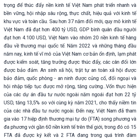
trọng để thúc đẩy nền kinh tế Việt Nam phát triển nhanh và
bền vững, hội nhập sâu rộng, thực chất, hiệu quả với kinh tế
khu vực và toàn cầu. Sau hơn 37 năm đổi mới, quy mô kinh tế
Việt Nam đã đạt hơn 400 tỷ USD, GDP bình quân đầu người
đạt hơn 4.100 USD, Việt Nam vào nhóm 20 nền kinh tế hàng
đầu về thương mại quốc tế. Năm 2022 và những tháng đầu
năm nay, kinh tế vĩ mô của Việt Nam cơ bản ổn định, lạm phát
được kiểm soát, tăng trưởng được thúc đẩy, các cân đối lớn
được bảo đảm. An sinh xã hội, trật tự an toàn xã hội được
bảo đảm, quốc phòng - an ninh được củng cố, đối ngoại và
hội nhập tiếp tục được mở rộng, tăng cường…Vốn thực hiện
của các dự án đầu tư nước ngoài năm ngoái đạt hơn 22 tỷ
USD, tăng 13,5% so với cùng kỳ năm 2021, cho thấy niềm tin
của các nhà đầu tư nước ngoài. Đến nay, Việt Nam đã tham
gia vào 17 hiệp định thương mại tự do (FTA) song phương và
đa phương với gần 60 nền kinh tế trên thế giới, trong đó có 15
FTA đã được ký kết và 2 FTA đang trong quá trình đàm