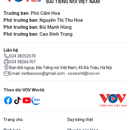
ĐÀI TIẾNG NÓI VIỆT NAM
Trưởng ban
: Phó Cẩm Hoa
Phó trưởng ban:
Nguyễn Thị Thu Hoa
Phó trưởng ban:
Bùi Mạnh Hùng
Phó trưởng ban:
Cao Đình Trung
Liên hệ
024 38252070
024 38266707
Ban Đối ngoại, Đài Tiếng nói Việt Nam, 45 Bà Triệu, Hà Nội
Email: vietkieuvov@gmail.com - vovworld@vov.vn
Mạng xã hội
Theo dõi VOV World:
Trang chủ
Dạy tiếng Việt