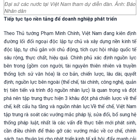
Đại sứ các nước tại Việt Nam tham dự diễn đàn. Ảnh: Báo
Nhân dân
Tiếp tục tạo nền tảng để doanh nghiệp phát triển
Theo Thủ tướng Phạm Minh Chính, Việt Nam đang kiên định
đường lối đối ngoại độc lập tự chủ và xây dựng nền kinh tế
độc lập, tự chủ gắn với chủ động, tích cực hội nhập quốc tế
sâu rộng, thực chất, hiệu quả. Chính phủ xác định nguồn lực
bên trong (gồm con người, tài nguyên thiên nhiên và truyền
thống lịch sử văn hóa) là cơ bản, chiến lược, lâu dài, quyết
định; nguồn lực bên ngoài (thể chế, tài chính, công nghệ, quản
trị tiên tiến và trình độ nguồn nhân lực) là quan trọng và đột
phá nên tập trung thực hiện 3 khâu đột phá chiến lược về thể
chế, kết cấu hạ tầng và nguồn nhân lực.Về thể chế, Việt Nam
tập trung rà soát các vướng mắc pháp lý, sửa đổi, bổ sung hệ
thống pháp luật, nhất là các vấn đề thực tiễn mới phát sinh,
cần điều chỉnh để tháo gỡ các vướng mắc về cơ chế, chính
sách, tạo thuận lợi cho phát triển kinh tế xã hội; đẩy mạnh cải