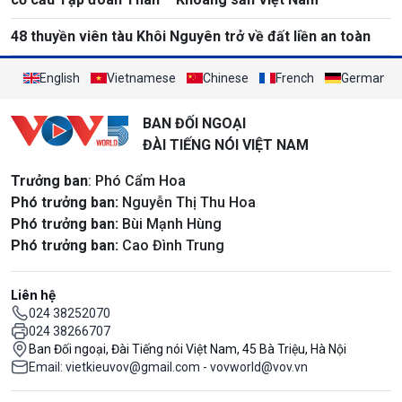
48 thuyền viên tàu Khôi Nguyên trở về đất liền an toàn
English
Vietnamese
Chinese
French
German
BAN ĐỐI NGOẠI
ĐÀI TIẾNG NÓI VIỆT NAM
Trưởng ban
: Phó Cẩm Hoa
Phó trưởng ban:
Nguyễn Thị Thu Hoa
Phó trưởng ban:
Bùi Mạnh Hùng
Phó trưởng ban:
Cao Đình Trung
Liên hệ
024 38252070
024 38266707
Ban Đối ngoại, Đài Tiếng nói Việt Nam, 45 Bà Triệu, Hà Nội
Email: vietkieuvov@gmail.com - vovworld@vov.vn