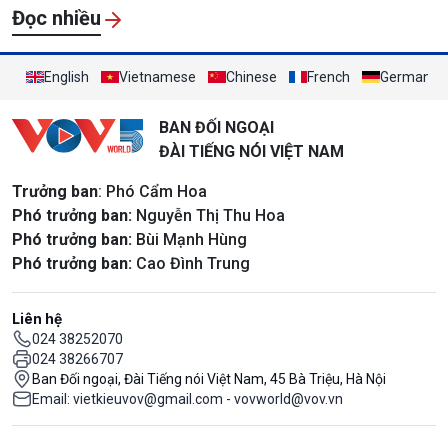
Đọc nhiều
English
Vietnamese
Chinese
French
German
BAN ĐỐI NGOẠI
ĐÀI TIẾNG NÓI VIỆT NAM
Trưởng ban
: Phó Cẩm Hoa
Phó trưởng ban:
Nguyễn Thị Thu Hoa
Phó trưởng ban:
Bùi Mạnh Hùng
Phó trưởng ban:
Cao Đình Trung
Liên hệ
024 38252070
024 38266707
Ban Đối ngoại, Đài Tiếng nói Việt Nam, 45 Bà Triệu, Hà Nội
Email: vietkieuvov@gmail.com - vovworld@vov.vn