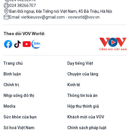
024 38266707
Ban Đối ngoại, Đài Tiếng nói Việt Nam, 45 Bà Triệu, Hà Nội
Email: vietkieuvov@gmail.com - vovworld@vov.vn
Mạng xã hội
Theo dõi VOV World:
Trang chủ
Dạy tiếng Việt
Bình luận
Chuyện của làng
Chính trị
Kinh tế
Nhịp sống đô thị
Thông tin toà án
Media
Hộp thư thính giả
Sức khỏe của bạn
Khách mời của VOV
Số hoá Việt Nam
Chính sách pháp luật