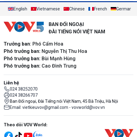
English
Vietnamese
Chinese
French
German
BAN ĐỐI NGOẠI
ĐÀI TIẾNG NÓI VIỆT NAM
Trưởng ban
: Phó Cẩm Hoa
Phó trưởng ban:
Nguyễn Thị Thu Hoa
Phó trưởng ban:
Bùi Mạnh Hùng
Phó trưởng ban:
Cao Đình Trung
Liên hệ
024 38252070
024 38266707
Ban Đối ngoại, Đài Tiếng nói Việt Nam, 45 Bà Triệu, Hà Nội
Email: vietkieuvov@gmail.com - vovworld@vov.vn
Mạng xã hội
Theo dõi VOV World: