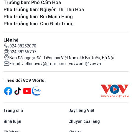
Trưởng ban
: Phó Cẩm Hoa
Phó trưởng ban:
Nguyễn Thị Thu Hoa
Phó trưởng ban:
Bùi Mạnh Hùng
Phó trưởng ban:
Cao Đình Trung
Liên hệ
024 38252070
024 38266707
Ban Đối ngoại, Đài Tiếng nói Việt Nam, 45 Bà Triệu, Hà Nội
Email: vietkieuvov@gmail.com - vovworld@vov.vn
Mạng xã hội
Theo dõi VOV World:
Trang chủ
Dạy tiếng Việt
Bình luận
Chuyện của làng