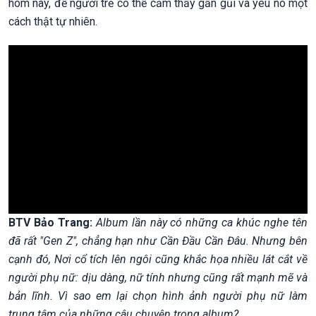
hôm nay, để người trẻ có thể cảm thấy gần gũi và yêu nó một
cách thật tự nhiên.
BTV Bảo Trang:
Album lần này có những ca khúc nghe tên
đã rất "Gen Z", chẳng hạn như Cần Đầu Cần Đâu. Nhưng bên
cạnh đó, Nơi cổ tích lên ngôi cũng khắc họa nhiều lát cắt về
người phụ nữ: dịu dàng, nữ tính nhưng cũng rất mạnh mẽ và
bản lĩnh. Vì sao em lại chọn hình ảnh người phụ nữ làm
trung tâm của những câu chuyện trong album?