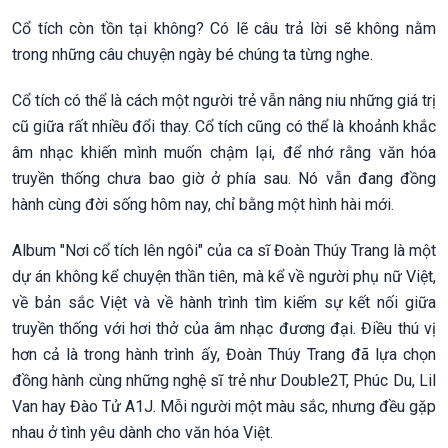
Cổ tích còn tồn tại không? Có lẽ câu trả lời sẽ không nằm
trong những câu chuyện ngày bé chúng ta từng nghe.
Cổ tích có thể là cách một người trẻ vẫn nâng niu những giá trị
cũ giữa rất nhiều đổi thay. Cổ tích cũng có thể là khoảnh khắc
âm nhạc khiến mình muốn chậm lại, để nhớ rằng văn hóa
truyền thống chưa bao giờ ở phía sau. Nó vẫn đang đồng
hành cùng đời sống hôm nay, chỉ bằng một hình hài mới.
Album "Nơi cổ tích lên ngôi" của ca sĩ Đoàn Thúy Trang là một
dự án không kể chuyện thần tiên, mà kể về người phụ nữ Việt,
về bản sắc Việt và về hành trình tìm kiếm sự kết nối giữa
truyền thống với hơi thở của âm nhạc đương đại. Điều thú vị
hơn cả là trong hành trình ấy, Đoàn Thúy Trang đã lựa chọn
đồng hành cùng những nghệ sĩ trẻ như Double2T, Phúc Du, Lil
Van hay Đào Tử A1J. Mỗi người một màu sắc, nhưng đều gặp
nhau ở tình yêu dành cho văn hóa Việt.