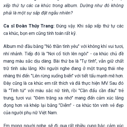
xếp thứ tự các ca khúc trong album. Dường như đó không
phải là một sự sắp đặt ngẫu nhiên?
Ca sĩ Đoàn Thúy Trang:
Đúng vậy. Khi sắp xếp thứ tự các
ca khúc, bọn em cũng tính toán rất kỹ.
Album mở đầu bằng "Nỏ thần tình yêu" với không khí vui tươi,
nhí nhảnh. Tiếp đó là "Nơi cổ tích lên ngôi" - ca khúc chủ đề
mang màu sắc dịu dàng. Bài thứ ba là "Tự tình", vẫn giữ chất
trữ tình sâu lắng. Khi người nghe đang ở một trạng thái nhẹ
nhàng thì đến "Lên rừng xuống biển" với tiết tấu mạnh mẽ hơn.
Đây cũng là ca khúc em rất thích và đã thực hiện MV. Sau đó
là "Tình tứ" với màu sắc nữ tính, rồi "Cần đẩu cần đâu" trẻ
trung, tươi vui. "Đêm trăng xa nhớ" mang đến cảm xúc lắng
đọng hơn và khép lại bằng "Diễm" - ca khúc tôn vinh vẻ đẹp
của người phụ nữ Việt Nam.
Em mong người nghe sẽ đi qua rất nhiều cung bậc cảm xúc