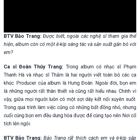
BTV Bảo Trang:
Được biết, ngoài các nghệ sĩ tham gia thể
hiện, album còn có một ê-kíp sáng tác và sản xuất gắn bó với
em?
Ca sĩ Đoàn Thúy Trang:
Trong album có nhạc sĩ Phạm
Thanh Hà và nhạc sĩ Thắm là hai người viết toàn bộ các ca
khúc. Producer của album là Hưng Đoàn. Ngoài đời, bọn em
là những người rất thân thiết và cũng rất hiểu nhau. Chính vì
vậy, giữa mọi người luôn có một sợi dây kết nối xuyên suốt.
Trong quá trình làm việc cũng có những bất đồng nhỏ, nhưng
cuối cùng bọn em đều dung hòa được để cùng tạo nên Nơi cổ
tích lên ngôi.
BTV Bảo Trang:
Bảo Trang rất thích cách em và ê-kíp sắp