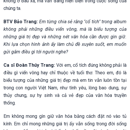
không ở đâu xa, mà vẫn đang hiện diện trong cuộc sống của
chúng ta.
BTV Bảo Trang:
Em từng chia sẻ rằng "cổ tích" trong album
không phải những điều viển vông, mà là biểu tượng của
những giá trị đẹp và những nét văn hóa cần được gìn giữ.
Khi lựa chọn hình ảnh ấy làm chủ đề xuyên suốt, em muốn
gửi gắm điều gì tới người nghe?
Ca sĩ Đoàn Thúy Trang:
Với em, cổ tích đúng không phải là
điều gì viển vông hay chỉ thuộc về tuổi thơ. Theo em, đó là
biểu tượng của những giá trị đẹp mà em tin vẫn luôn tồn tại
trong con người Việt Nam, như tình yêu, lòng bao dung, sự
thủy chung, sự hy sinh và cả vẻ đẹp của văn hóa truyền
thống.
Em không mong gìn giữ văn hóa bằng cách đặt nó vào tủ
kính. Em chỉ mong những giá trị ấy vẫn sống trong đời sống