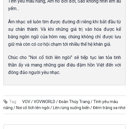
Tình yêu màu nắng, Ấm no đời đời, Sao không nhìn em âu
yếm...
Âm nhạc sẽ luôn tìm được đường đi riêng khi bắt đầu từ
sự chân thành. Và khi những giá trị văn hóa được kể
bằng ngôn ngữ của hôm nay, chúng không chỉ được lưu
giữ mà còn có cơ hội chạm tới nhiều thế hệ khán giả.
Chúc cho "Nơi cổ tích lên ngôi" sẽ tiếp tục lan tỏa tinh
thần ấy và mang những giai điệu đậm hồn Việt đến với
đông đảo người yêu nhạc.
Tag:
VOV /
VOVWORLD /
Đoàn Thúy Trang /
Tình yêu màu
nắng /
Nơi cổ tích lên ngôi /
Lên rừng xuống biển /
Đêm trăng xa nhớ