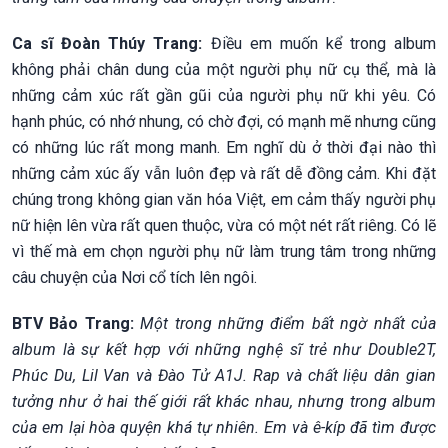
Ca sĩ Đoàn Thúy Trang:
Điều em muốn kể trong album
không phải chân dung của một người phụ nữ cụ thể, mà là
những cảm xúc rất gần gũi của người phụ nữ khi yêu. Có
hạnh phúc, có nhớ nhung, có chờ đợi, có mạnh mẽ nhưng cũng
có những lúc rất mong manh. Em nghĩ dù ở thời đại nào thì
những cảm xúc ấy vẫn luôn đẹp và rất dễ đồng cảm. Khi đặt
chúng trong không gian văn hóa Việt, em cảm thấy người phụ
nữ hiện lên vừa rất quen thuộc, vừa có một nét rất riêng. Có lẽ
vì thế mà em chọn người phụ nữ làm trung tâm trong những
câu chuyện của Nơi cổ tích lên ngôi.
BTV Bảo Trang:
Một trong những điểm bất ngờ nhất của
album là sự kết hợp với những nghệ sĩ trẻ như Double2T,
Phúc Du, Lil Van và Đào Tử A1J. Rap và chất liệu dân gian
tưởng như ở hai thế giới rất khác nhau, nhưng trong album
của em lại hòa quyện khá tự nhiên. Em và ê-kíp đã tìm được