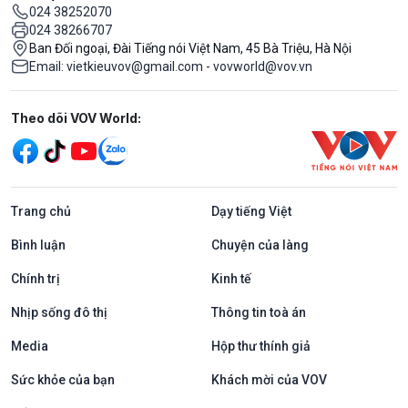
024 38252070
024 38266707
Ban Đối ngoại, Đài Tiếng nói Việt Nam, 45 Bà Triệu, Hà Nội
Email: vietkieuvov@gmail.com - vovworld@vov.vn
Mạng xã hội
Theo dõi VOV World:
Trang chủ
Dạy tiếng Việt
Bình luận
Chuyện của làng
Chính trị
Kinh tế
Nhịp sống đô thị
Thông tin toà án
Media
Hộp thư thính giả
Sức khỏe của bạn
Khách mời của VOV