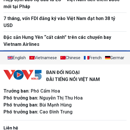
mới tại Pháp
7 tháng, vốn FDI đăng ký vào Việt Nam đạt hơn 38 tỷ
USD
Đặc sản Hưng Yên “cất cánh” trên các chuyến bay
Vietnam Airlines
English
Vietnamese
Chinese
French
German
BAN ĐỐI NGOẠI
ĐÀI TIẾNG NÓI VIỆT NAM
Trưởng ban
: Phó Cẩm Hoa
Phó trưởng ban:
Nguyễn Thị Thu Hoa
Phó trưởng ban:
Bùi Mạnh Hùng
Phó trưởng ban:
Cao Đình Trung
Liên hệ