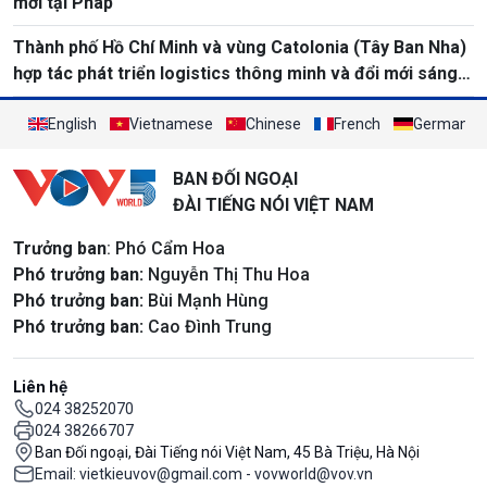
mới tại Pháp
Thành phố Hồ Chí Minh và vùng Catolonia (Tây Ban Nha)
hợp tác phát triển logistics thông minh và đổi mới sáng
tạo
English
Vietnamese
Chinese
French
German
BAN ĐỐI NGOẠI
ĐÀI TIẾNG NÓI VIỆT NAM
Trưởng ban
: Phó Cẩm Hoa
Phó trưởng ban:
Nguyễn Thị Thu Hoa
Phó trưởng ban:
Bùi Mạnh Hùng
Phó trưởng ban:
Cao Đình Trung
Liên hệ
024 38252070
024 38266707
Ban Đối ngoại, Đài Tiếng nói Việt Nam, 45 Bà Triệu, Hà Nội
Email: vietkieuvov@gmail.com - vovworld@vov.vn