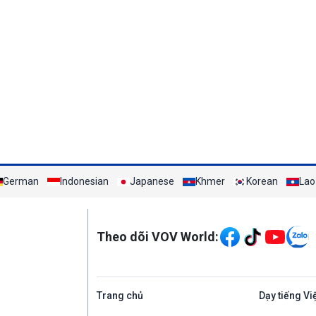
German
Indonesian
Japanese
Khmer
Korean
Lao
Mạng xã hội
Theo dõi VOV World:
Trang chủ
Dạy tiếng Vi