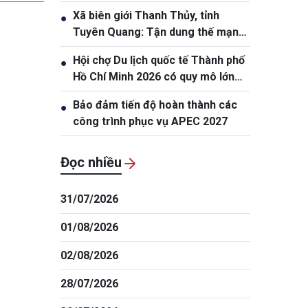
Xã biên giới Thanh Thủy, tỉnh
●
Tuyên Quang: Tận dung thế mạnh
tự nhiên để nâng cao đời sống
Hội chợ Du lịch quốc tế Thành phố
●
nhân dân
Hồ Chí Minh 2026 có quy mô lớn
nhất từ trước đến nay
Bảo đảm tiến độ hoàn thành các
●
công trình phục vụ APEC 2027
Đọc nhiều
31/07/2026
01/08/2026
02/08/2026
28/07/2026