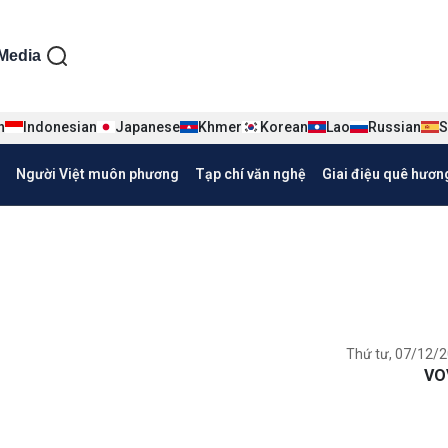
ện tiếng Việt
Media
n
Indonesian
Japanese
Khmer
Korean
Lao
Russian
S
Người Việt muôn phương
Tạp chí văn nghệ
Giai điệu quê hươn
Thứ tư, 07/12/2
VO