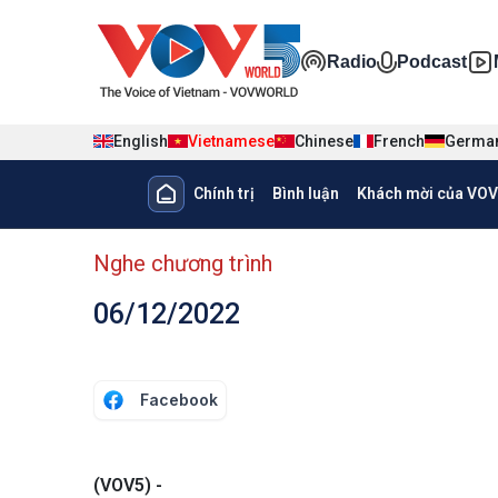
Nhảy đến nội dung
Đa phương ti
Radio
Podcast
English
Vietnamese
Chinese
French
Germa
Main navigation
Chính trị
Bình luận
Khách mời của VOV
menu phụ tiếng Việt
Nghe chương trình
06/12/2022
Facebook
(VOV5) -