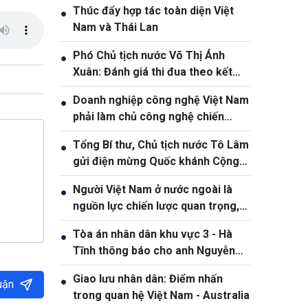
Thúc đẩy hợp tác toàn diện Việt
●
Nam và Thái Lan
Phó Chủ tịch nước Võ Thị Ánh
●
Xuân: Đánh giá thi đua theo kết
quả, sản phẩm và hiệu quả thực tế
Doanh nghiệp công nghệ Việt Nam
●
phải làm chủ công nghệ chiến
lược, vươn ra thị trường quốc tế
Tổng Bí thư, Chủ tịch nước Tô Lâm
●
gửi điện mừng Quốc khánh Cộng
hòa Bờ Biển Ngà
Người Việt Nam ở nước ngoài là
●
nguồn lực chiến lược quan trọng,
góp phần nâng cao sức mạnh tổng
Tòa án nhân dân khu vực 3 - Hà
●
hợp quốc gia
Tĩnh thông báo cho anh Nguyễn
Văn Đông
Giao lưu nhân dân: Điểm nhấn
●
uận
trong quan hệ Việt Nam - Australia