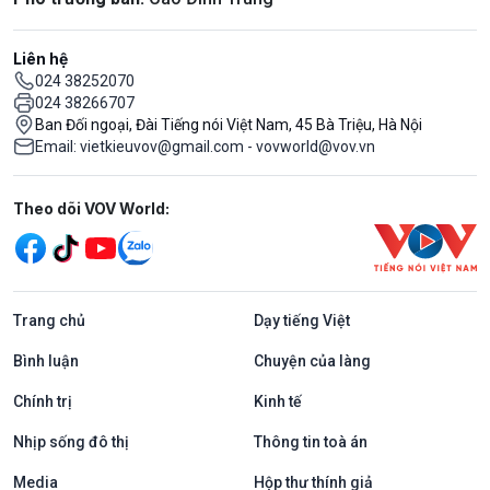
Liên hệ
024 38252070
024 38266707
Ban Đối ngoại, Đài Tiếng nói Việt Nam, 45 Bà Triệu, Hà Nội
Email: vietkieuvov@gmail.com - vovworld@vov.vn
Mạng xã hội
Theo dõi VOV World:
Trang chủ
Dạy tiếng Việt
Bình luận
Chuyện của làng
Chính trị
Kinh tế
Nhịp sống đô thị
Thông tin toà án
Media
Hộp thư thính giả