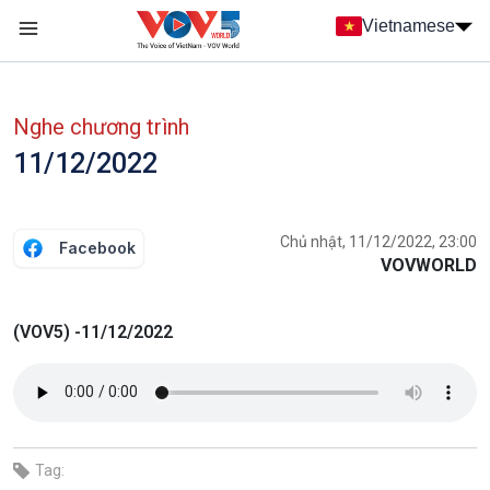
Nhảy đến nội dung
Vietnamese
Main navigation
menu phụ tiếng Việt
Nghe chương trình
11/12/2022
Chủ nhật, 11/12/2022, 23:00
Facebook
VOVWORLD
(VOV5) -11/12/2022
Tag: