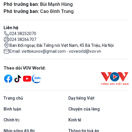
Phó trưởng ban:
Bùi Mạnh Hùng
Phó trưởng ban:
Cao Đình Trung
Liên hệ
024 38252070
024 38266707
Ban Đối ngoại, Đài Tiếng nói Việt Nam, 45 Bà Triệu, Hà Nội
Email: vietkieuvov@gmail.com - vovworld@vov.vn
Mạng xã hội
Theo dõi VOV World:
Trang chủ
Dạy tiếng Việt
Bình luận
Chuyện của làng
Chính trị
Kinh tế
Nhịp sống đô thị
Thông tin toà án