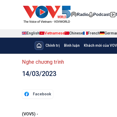
Nhảy đến nội dung
Đa phương ti
Radio
Podcast
English
Vietnamese
Chinese
French
Germa
Main navigation
Chính trị
Bình luận
Khách mời của VOV
menu phụ tiếng Việt
Nghe chương trình
14/03/2023
Facebook
(VOV5) -