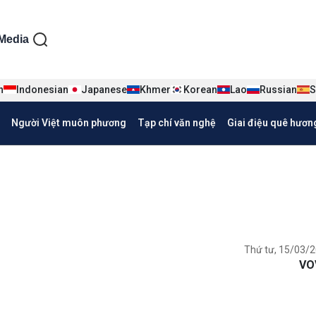
ện tiếng Việt
Media
n
Indonesian
Japanese
Khmer
Korean
Lao
Russian
S
Người Việt muôn phương
Tạp chí văn nghệ
Giai điệu quê hươn
Thứ tư, 15/03/2
VO