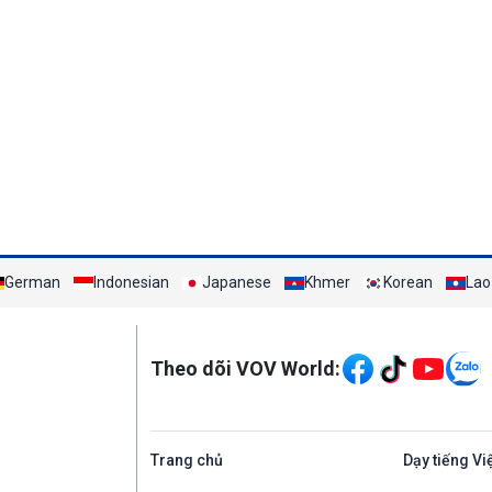
German
Indonesian
Japanese
Khmer
Korean
Lao
Mạng xã hội
Theo dõi VOV World:
Trang chủ
Dạy tiếng Vi