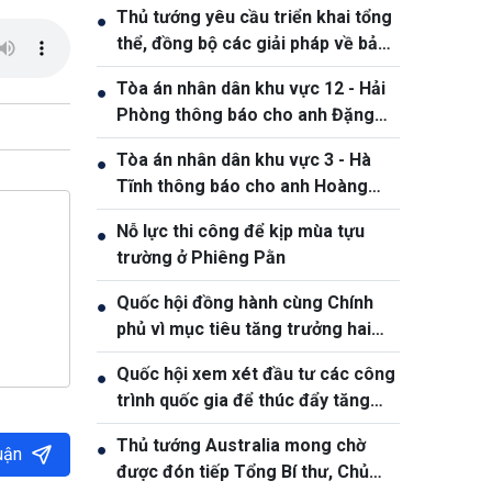
Thủ tướng yêu cầu triển khai tổng
●
thể, đồng bộ các giải pháp về bảo
đảm an ninh mạng
Tòa án nhân dân khu vực 12 - Hải
●
Phòng thông báo cho anh Đặng
Hồng Tiệp, sinh ngày 20/5/1989
Tòa án nhân dân khu vực 3 - Hà
●
Tĩnh thông báo cho anh Hoàng
Phan Anh, sinh năm 1980
Nỗ lực thi công để kịp mùa tựu
●
trường ở Phiêng Pằn
Quốc hội đồng hành cùng Chính
●
phủ vì mục tiêu tăng trưởng hai
con số
Quốc hội xem xét đầu tư các công
●
trình quốc gia để thúc đẩy tăng
trưởng
Thủ tướng Australia mong chờ
●
uận
được đón tiếp Tổng Bí thư, Chủ