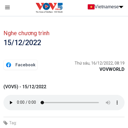
Nhảy đến nội dung
Vietnamese
Main navigation
menu phụ tiếng Việt
Nghe chương trình
15/12/2022
Thứ sáu, 16/12/2022, 08:19
Facebook
VOVWORLD
(VOV5) - 15/12/2022
Tag: