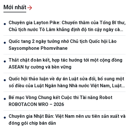
Mới nhất
Chuyên gia Layton Pike: Chuyến thăm của Tổng Bí thư,
●
Chủ tịch nước Tô Lâm khẳng định độ tin cậy ngày càng
cao giữa Việt Nam và Australia
Quốc tang 2 ngày tưởng nhớ Chủ tịch Quốc hội Lào
●
Saysomphone Phomvihane
Thắt chặt đoàn kết, hợp tác hướng tới một cộng đồng
●
ASEAN tự cường và bền vững
Quốc hội thảo luận về dự án Luật sửa đổi, bổ sung một
●
số điều của Luật Ngân hàng Nhà nước Việt Nam, Luật
Phòng, chống rửa tiền
Bế mạc Vòng Chung kết Cuộc thi Tài năng Robot
●
ROBOTACON WRO – 2026
Chuyên gia Nhật Bản: Việt Nam nên ưu tiên sản xuất và
●
đóng gói chip bán dẫn