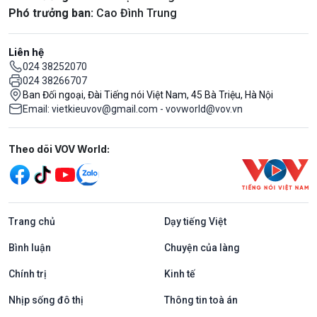
Phó trưởng ban:
Cao Đình Trung
Liên hệ
024 38252070
024 38266707
Ban Đối ngoại, Đài Tiếng nói Việt Nam, 45 Bà Triệu, Hà Nội
Email: vietkieuvov@gmail.com - vovworld@vov.vn
Mạng xã hội
Theo dõi VOV World:
Trang chủ
Dạy tiếng Việt
Bình luận
Chuyện của làng
Chính trị
Kinh tế
Nhịp sống đô thị
Thông tin toà án