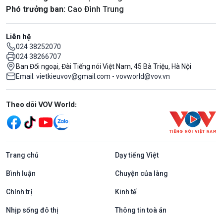
Phó trưởng ban:
Cao Đình Trung
Liên hệ
024 38252070
024 38266707
Ban Đối ngoại, Đài Tiếng nói Việt Nam, 45 Bà Triệu, Hà Nội
Email: vietkieuvov@gmail.com - vovworld@vov.vn
Mạng xã hội
Theo dõi VOV World:
Trang chủ
Dạy tiếng Việt
Bình luận
Chuyện của làng
Chính trị
Kinh tế
Nhịp sống đô thị
Thông tin toà án