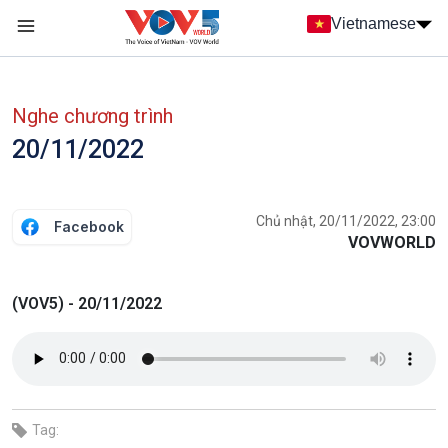
Nhảy đến nội dung
Vietnamese
Main navigation
menu phụ tiếng Việt
Nghe chương trình
20/11/2022
Chủ nhật, 20/11/2022, 23:00
Facebook
VOVWORLD
(VOV5) - 20/11/2022
Tag: