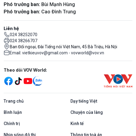
Phó trưởng ban:
Bùi Mạnh Hùng
Phó trưởng ban:
Cao Đình Trung
Liên hệ
024 38252070
024 38266707
Ban Đối ngoại, Đài Tiếng nói Việt Nam, 45 Bà Triệu, Hà Nội
Email: vietkieuvov@gmail.com - vovworld@vov.vn
Mạng xã hội
Theo dõi VOV World:
Trang chủ
Dạy tiếng Việt
Bình luận
Chuyện của làng
Chính trị
Kinh tế
Nhịp sống đô thị
Thông tin toà án