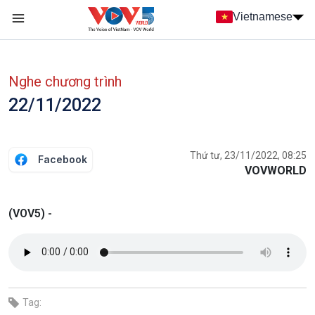
Nhảy đến nội dung
Vietnamese
Main navigation
menu phụ tiếng Việt
Nghe chương trình
22/11/2022
Thứ tư, 23/11/2022, 08:25
Facebook
VOVWORLD
(VOV5) -
Tag: