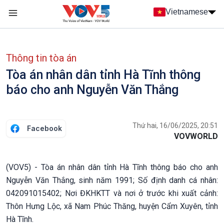
Nhảy đến nội dung
Vietnamese
Main navigation
menu phụ tiếng Việt
Thông tin tòa án
Tòa án nhân dân tỉnh Hà Tĩnh thông
báo cho anh Nguyễn Văn Thắng
Thứ hai, 16/06/2025, 20:51
Facebook
VOVWORLD
(VOV5) - Tòa án nhân dân tỉnh Hà Tĩnh thông báo cho anh
Nguyễn Văn Thắng, sinh năm 1991; Số định danh cá nhân:
042091015402; Nơi ĐKHKTT và nơi ở trước khi xuất cảnh:
Thôn Hưng Lộc, xã Nam Phúc Thăng, huyện Cẩm Xuyên, tỉnh
Hà Tĩnh.