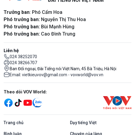
ĐÀI TIẾNG NÓI VIỆT NAM
Trưởng ban
: Phó Cẩm Hoa
Phó trưởng ban:
Nguyễn Thị Thu Hoa
Phó trưởng ban:
Bùi Mạnh Hùng
Phó trưởng ban:
Cao Đình Trung
Liên hệ
024 38252070
024 38266707
Ban Đối ngoại, Đài Tiếng nói Việt Nam, 45 Bà Triệu, Hà Nội
Email: vietkieuvov@gmail.com - vovworld@vov.vn
Mạng xã hội
Theo dõi VOV World:
Trang chủ
Dạy tiếng Việt
Bình luận
Chuyện của làng