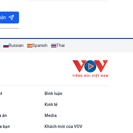
uận
Russian
Spanish
Thai
ệt
Bình luận
Kinh tế
à án
Media
a bạn
Khách mời của VOV