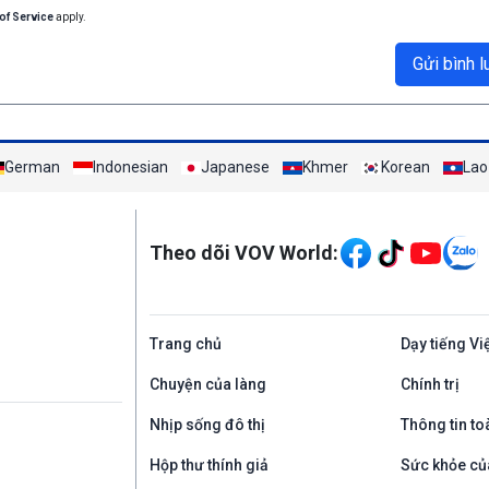
of Service
apply.
Gửi bình l
German
Indonesian
Japanese
Khmer
Korean
Lao
Mạng xã hội
Theo dõi VOV World:
Trang chủ
Dạy tiếng Vi
Chuyện của làng
Chính trị
Nhịp sống đô thị
Thông tin to
Hộp thư thính giả
Sức khỏe củ