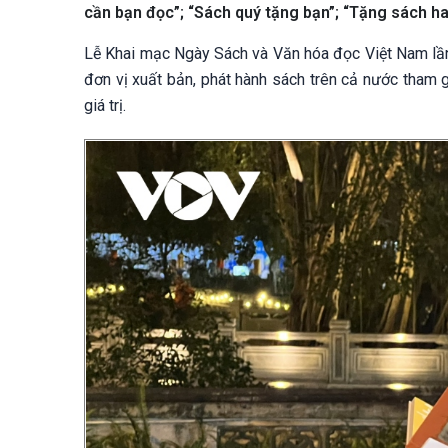
cần bạn đọc”; “Sách quý tặng bạn”; “Tặng sách hay
Lễ Khai mạc Ngày Sách và Văn hóa đọc Việt Nam lần 
đơn vị xuất bản, phát hành sách trên cả nước tham g
giá trị.