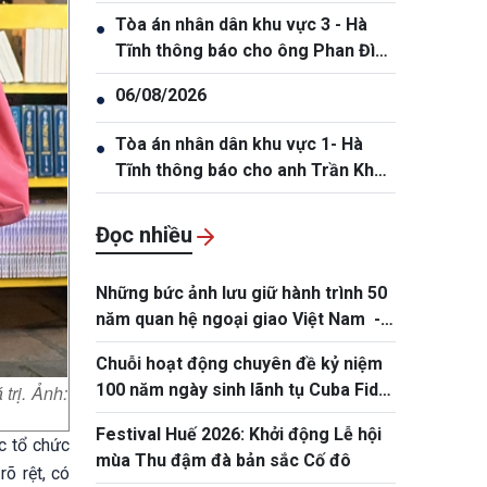
Tòa án nhân dân khu vực 3 - Hà
●
Tĩnh thông báo cho ông Phan Đình
Thắng, sinh năm 2005
06/08/2026
●
Tòa án nhân dân khu vực 1- Hà
●
Tĩnh thông báo cho anh Trần Khắc
Thanh, sinh năm 1988.
Đọc nhiều
Những bức ảnh lưu giữ hành trình 50
năm quan hệ ngoại giao Việt Nam -
Thái Lan
Chuỗi hoạt động chuyên đề kỷ niệm
100 năm ngày sinh lãnh tụ Cuba Fidel
trị. Ảnh:
Castro
Festival Huế 2026: Khởi động Lễ hội
c tổ chức
mùa Thu đậm đà bản sắc Cố đô
õ rệt, có