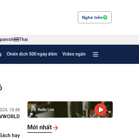
Nghe trên
panish
Thai
g
Chiến dịch 500 ngày đêm
Video ngắn
ô
024, 18:48
VWORLD
Mới nhất
“Sách hay