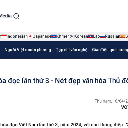
ện tiếng Việt
Media
n
Indonesian
Japanese
Khmer
Korean
Lao
Russian
S
Người Việt muôn phương
Tạp chí văn nghệ
Giai điệu quê hươn
a đọc lần thứ 3 - Nét đẹp văn hóa Thủ đ
Thứ năm, 18/04/2
VO
hóa đọc Việt Nam lần thứ 3, năm 2024, với các thông điệp: 