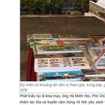
Dự kiến có khoảng 60 đơn vị tham gia, trưng bày, g
VOV
Phát biểu tại lễ khai mạc, ông Hà Minh Hải, Phó C
nhằm lan tỏa và truyền cảm hứng về tình yêu sách 