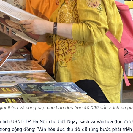
iới thiệu và cung cấp cho bạn đọc trên 40.000 đầu sách có giá 
hủ tịch UBND TP Hà Nội, cho biết Ngày sách và văn hóa đọc đượ
trong cộng đồng: “Văn hóa đọc thủ đô đã từng bước phát triển r