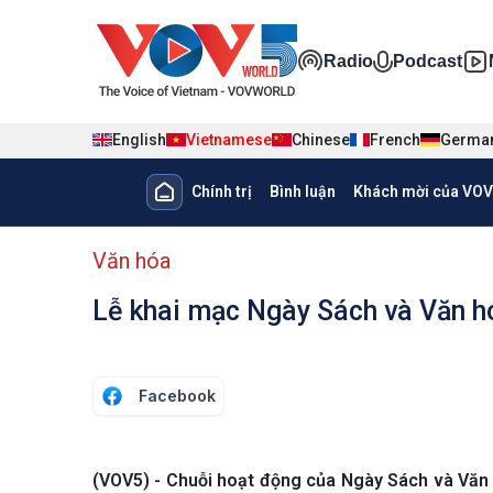
Nhảy đến nội dung
Đa phương ti
Radio
Podcast
English
Vietnamese
Chinese
French
Germa
Main navigation
Chính trị
Bình luận
Khách mời của VOV
menu phụ tiếng Việt
Văn hóa
Lễ khai mạc Ngày Sách và Văn hó
Facebook
(VOV5) - Chuỗi hoạt động của Ngày Sách và Văn 