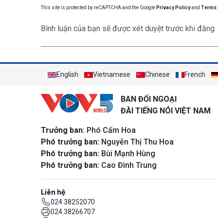
This site is protected by reCAPTCHA and the Google
Privacy Policy
and
Terms 
Bình luận của bạn sẽ được xét duyệt trước khi đăng
English
Vietnamese
Chinese
French
BAN ĐỐI NGOẠI
ĐÀI TIẾNG NÓI VIỆT NAM
Trưởng ban
: Phó Cẩm Hoa
Phó trưởng ban:
Nguyễn Thị Thu Hoa
Phó trưởng ban:
Bùi Mạnh Hùng
Phó trưởng ban:
Cao Đình Trung
Liên hệ
024 38252070
024 38266707