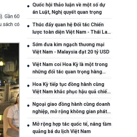
Quốc hội thảo luận về một số dự
●
án Luật, Nghị quyết quan trọng
). Gần 60
u sách có
Thúc đẩy quan hệ Đối tác Chiến
●
lược toàn diện Việt Nam - Thái Lan
ngày càng thực chất và hiệu quả
Sớm đưa kim ngạch thương mại
●
Việt Nam - Malaysia đạt 20 tỷ USD
Việt Nam coi Hoa Kỳ là một trong
●
những đối tác quan trọng hàng
đầu
Hoa Kỳ tiếp tục đồng hành cùng
●
Việt Nam khắc phục hậu quả chiến
tranh
Ngoại giao đồng hành cùng doanh
●
nghiệp, mở rộng không gian phát
triển cho Việt Nam
Mở rộng hợp tác quốc tế, nâng tầm
●
quảng bá du lịch Việt Nam