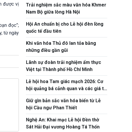
h được vị
Trải nghiệm sắc màu văn hóa Khmer
Nam Bộ giữa lòng Hà Nội
Hội An chuẩn bị cho Lễ hội đèn lồng
bạn đọc”;
quốc tế đầu tiên
y, từ ngày
Khi văn hóa Thủ đô lan tỏa bằng
những điều gần gũi
Lãnh sự đoàn trải nghiệm ẩm thực
Việt tại Thành phố Hồ Chí Minh
Lễ hội hoa Tam giác mạch 2026: Cơ
hội quảng bá cảnh quan và các giá trị
văn hóa truyền thống
Giữ gìn bản sắc văn hóa biển từ Lễ
hội Cầu ngư Phan Thiết
Nghệ An: Khai mạc Lễ hội Đền thờ
Sát Hải Đại vương Hoàng Tá Thốn