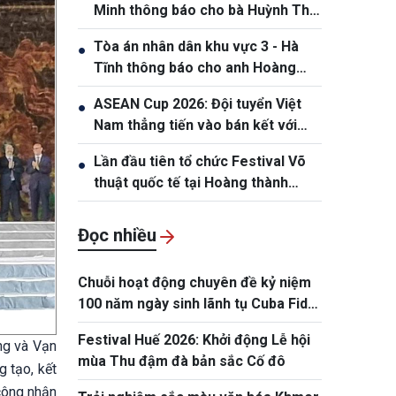
Minh thông báo cho bà Huỳnh Thị
Nương và bà Huỳnh Thị Lý.
Tòa án nhân dân khu vực 3 - Hà
●
Tĩnh thông báo cho anh Hoàng
Phan Anh, sinh năm 1980
ASEAN Cup 2026: Đội tuyển Việt
●
Nam thẳng tiến vào bán kết với
thành tích nhất bảng
Lần đầu tiên tổ chức Festival Võ
●
thuật quốc tế tại Hoàng thành
Thăng Long
Đọc nhiều
Chuỗi hoạt động chuyên đề kỷ niệm
100 năm ngày sinh lãnh tụ Cuba Fidel
Castro
Festival Huế 2026: Khởi động Lễ hội
ng và Vạn
mùa Thu đậm đà bản sắc Cố đô
 tạo, kết
 công nhận