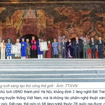
 lưới sáng tạo thủ công thế giới - Ảnh: TTXVN
chủ tịch UBND thành phố Hà Nội, khẳng định 2 làng nghề Bát Trà
ng truyền thống Việt Nam, mà là những tác phẩm nghệ thuật sáng
ợ giỏi. Đến nay, thế giới có 68 làng nghề thuộc 28 quốc gia được