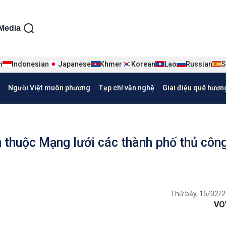
ện tiếng Việt
Media
n
Indonesian
Japanese
Khmer
Korean
Lao
Russian
S
Người Việt muôn phương
Tạp chí văn nghệ
Giai điệu quê hươn
n thuộc Mạng lưới các thành phố thủ côn
Thứ bảy, 15/02/2
VO