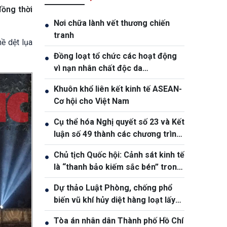
đồng thời
Nơi chữa lành vết thương chiến
●
tranh
ề dệt lụa
Đồng loạt tổ chức các hoạt động
●
vì nạn nhân chất độc da
cam/dioxin
Khuôn khổ liên kết kinh tế ASEAN-
●
Cơ hội cho Việt Nam
Cụ thể hóa Nghị quyết số 23 và Kết
●
luận số 49 thành các chương trình
hành động cụ thể
Chủ tịch Quốc hội: Cảnh sát kinh tế
●
là “thanh bảo kiếm sắc bén” trong
đấu tranh phòng, chống tội phạm
Dự thảo Luật Phòng, chống phổ
●
biến vũ khí hủy diệt hàng loạt lấy
phòng ngừa làm trọng tâm
Tòa án nhân dân Thành phố Hồ Chí
●