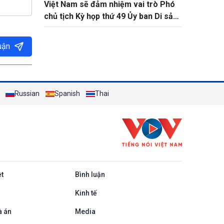
Việt Nam sẽ đảm nhiệm vai trò Phó
chủ tịch Kỳ họp thứ 49 Ủy ban Di sản
Thế giới
uận
Russian
Spanish
Thai
ệt
Bình luận
Kinh tế
à án
Media