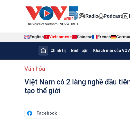
Nhảy đến nội dung
Đa phương ti
Radio
Podcast
English
Vietnamese
Chinese
French
Germa
Main navigation
Chính trị
Bình luận
Khách mời của VOV
menu phụ tiếng Việt
Văn hóa
Việt Nam có 2 làng nghề đầu tiê
tạo thế giới
Facebook