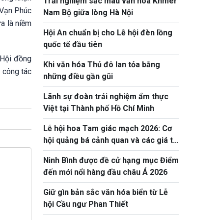
Trải nghiệm sắc màu văn hóa Khmer
a Vạn Phúc
Nam Bộ giữa lòng Hà Nội
a là niềm
Hội An chuẩn bị cho Lễ hội đèn lồng
quốc tế đầu tiên
à Hội đồng
Khi văn hóa Thủ đô lan tỏa bằng
ả công tác
những điều gần gũi
Lãnh sự đoàn trải nghiệm ẩm thực
Việt tại Thành phố Hồ Chí Minh
Lễ hội hoa Tam giác mạch 2026: Cơ
hội quảng bá cảnh quan và các giá trị
văn hóa truyền thống
Ninh Bình được đề cử hạng mục Điểm
đến mới nổi hàng đầu châu Á 2026
Giữ gìn bản sắc văn hóa biển từ Lễ
hội Cầu ngư Phan Thiết