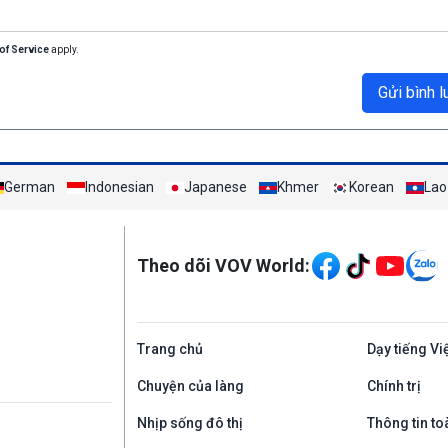
of Service
apply.
Gửi bình l
German
Indonesian
Japanese
Khmer
Korean
Lao
Mạng xã hội
Theo dõi VOV World:
Trang chủ
Dạy tiếng Vi
Chuyện của làng
Chính trị
Nhịp sống đô thị
Thông tin to